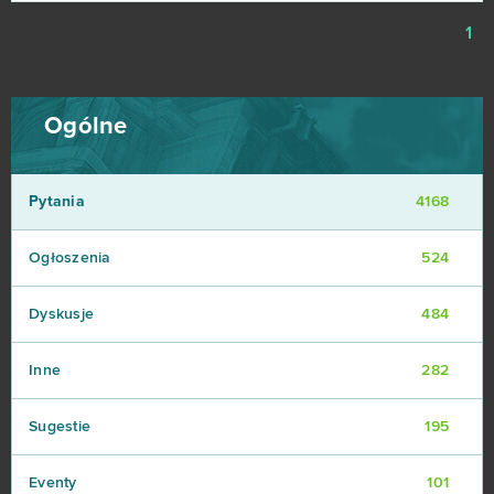
1
Ogólne
Pytania
4168
Ogłoszenia
524
Dyskusje
484
Inne
282
Sugestie
195
Eventy
101