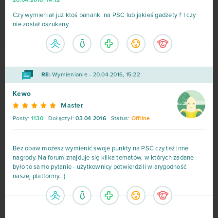
20.04.2016, 14:12
Czy wymieniał już ktoś bananki na PSC lub jakieś gadżety ? I czy
nie został oszukany
RE:
Wymienianie - 20.04.2016, 15:22
Kewo
Master
Posty:
1130
Dołączył:
03.04.2016
Status:
Offline
Bez obaw możesz wymienić swoje punkty na PSC czy też inne
nagrody. Na forum znajduje się kilka tematów, w których zadane
było to samo pytanie - użytkownicy potwierdzili wiarygodność
naszej platformy. :)