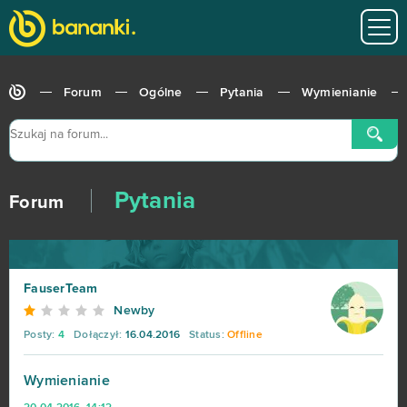
Forum
Ogólne
Pytania
Wymienianie
Pytania
Forum
FauserTeam
Newby
Posty:
4
Dołączył:
16.04.2016
Status:
Offline
Wymienianie