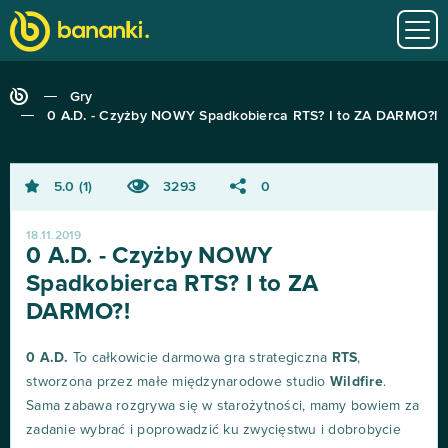
Gry
0 A.D. - Czyżby NOWY Spadkobierca RTS? I to ZA DARMO?!
5.0
1
3293
0
18.11.2019
0 A.D. - Czyżby NOWY
Spadkobierca RTS? I to ZA
DARMO?!
0 A.D.
To całkowicie darmowa gra strategiczna
RTS
,
stworzona przez małe międzynarodowe studio
Wildfire
.
Sama zabawa rozgrywa się w starożytności, mamy bowiem za
zadanie wybrać i poprowadzić ku zwycięstwu i dobrobycie