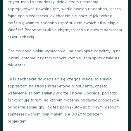
edytor map i scenariuszy, dzięki czemu możemy
zaprojektować dowolną grę, wedle swoich upodobań, jest to
fajna opcja zwłaszcza jak chcecie się poczuć jak twórcy,
może się wam to spodoba i spróbujecie swoich sił w ekipie
Wildfire? Podobno szukają chętnych osób z dużym namiarem
czasu i chęcią.
Gra ma dość niskie wymagania i na spokojnie odpalimy ją na
jakimś laptopie, czy tam słabym kompie, sam sprawdzałem i
tak jest :>
Jeśli zechcecie dowiedzieć się czegoś więcej to śmiało
zapraszam na stronę internetową producenta, często
wstawiane są tam zmiany w grze i nowe Upgrade, ponadto
funkcjonuje forum, na którym możemy podawać propozycje
odnośnie samej gry, jak też podyskutować z innymi osobami
zainteresowanymi tym małym, ale DUŻYM zarazem
projektem.