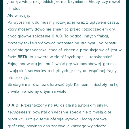
jedną z wielu nacji takich jak np: Rzymianie, Grecy, czy nawet
Hindusi!
Ale wracając.
Po wybraniu ludu musimy rozwijać ją wraz z upływem czasu,
który możemy dowolnie zmieniać przed rozpoczęciem gry,
choć główne założenie 0 A.D. To podbój innych frakcji,
możemy także spróbować pozostać neutralnym i po prostu
zająć się gospodarką, chociaż obecnie produkcja wciąż jest w
fazie
BETA
, to zawiera wiele różnych opcji i udoskonaleń.
Fajną innowacją jest możliwość gry wieloosobowej, gra ma
swoją sieć serwerów, a chętnych graczy do wspólnej frajdy
nie brakuje.
Strategia ma również oferować tryb Kampanii, niestety na tą
chwilę nie wiemy o tym za wiele.
0 A.D.
Przeznaczony na PC działa na autorskim silniku
Pyrogenesis
, powstał on właśnie specjalnie z myślą o tej
produkcji i dzięki temu oferuje wysoką i ładną oprawę
graficzną, powinna ona zadowolić każdego wyjadacza