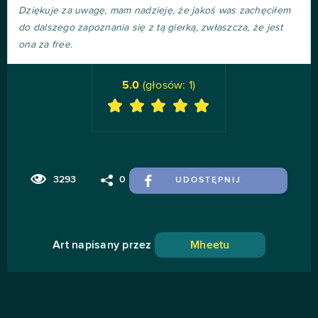
Dziękuje za uwagę, mam nadzieję, że jakoś was zachęciłem
do dalszego zapoznania się z tą gierką, zwłaszcza, że jest
ona za free.
5.0
(głosów:
1
)
3293
0
UDOSTĘPNIJ
Art napisany przez
Mheetu