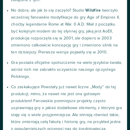
związane z tym.
No dobra, ale jak to się zaczęło? Studio
Wildfire
tworzyło
wcześniej fanowskie modyfikacje do gry Age of Empires II,
choćby legendarne Rome at War. 0 A.D. Miał z początku
być kolejnym modem do tej słynnej gry, jaką jest AoEII,
produkcja rozpoczęła się w 2001, ale dopiero w 2003
zmieniono całkowicie koncepcję gry i zmieniono silnik na
ten dzisiejszy. Pierwsze wersje pojawiły się w 2010.
Gra posiada oficjalne spolszczenie na wiele języków świata,
wśród nich nie zabrakło oczywiście naszego ojczystego
Polskiego.
Co zaskakujące Powstały już nawet liczne ,,Mody'' do tej
produkcji, mimo, że nawet nie jest ona gotowym
produktem! Fanowskie pomniejsze projekty często
usprawniają grę o jakieś dodatkowe elementy, z którymi gra
staję się o wiele przyjemniejsza. Ale istnieją również takie,
które zmieniają całą fabułę i historię gry, na przykład jedna
z popularniejszych przenosi nas do średniowiecza.