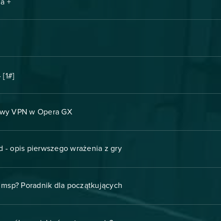
a +
 [1#]
wy VPN w Opera GX
d - opis pierwszego wrażenia z gry
 msp? Poradnik dla początkujących