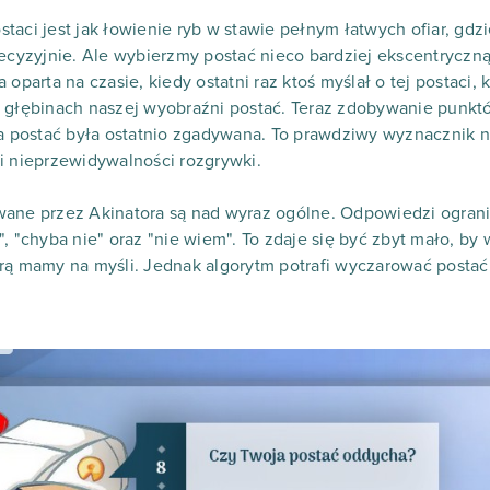
taci jest jak łowienie ryb w stawie pełnym łatwych ofiar, gdz
recyzyjnie. Ale wybierzmy postać nieco bardziej ekscentryczną
oparta na czasie, kiedy ostatni raz ktoś myślał o tej postaci, k
w głębinach naszej wyobraźni postać. Teraz zdobywanie punk
na postać była ostatnio zgadywana. To prawdziwy wyznacznik n
i nieprzewidywalności rozgrywki.
ane przez Akinatora są nad wyraz ogólne. Odpowiedzi ogranic
ak", "chyba nie" oraz "nie wiem". To zdaje się być zbyt mało, b
rą mamy na myśli. Jednak algorytm potrafi wyczarować postać