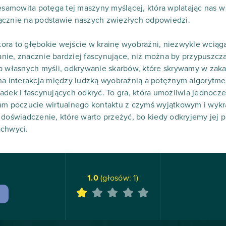
esamowita potęga tej maszyny myślącej, która wplatając nas w 
ącznie na podstawie naszych zwięzłych odpowiedzi.
ra to głębokie wejście w krainę wyobraźni, niezwykle wciąga
ie, znacznie bardziej fascynujące, niż można by przypuszczać
ąb własnych myśli, odkrywanie skarbów, które skrywamy w zak
zna interakcja między ludzką wyobraźnią a potężnym algorytm
adek i fascynujących odkryć. To gra, która umożliwia jednocz
nam poczucie wirtualnego kontaktu z czymś wyjątkowym i wyk
 doświadczenie, które warto przeżyć, bo kiedy odkryjemy jej 
achwyci.
1.0
(głosów:
1
)