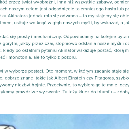
odróż przez świat wyobraźni, inna niż wszystkie zabawy, odm
zach naszym celem jest odgadnięcie tajemniczego hasła lub p
u Akinatora jednak rola się odwraca – to my stajemy się obiek
mem, usiłuje wniknąć w głąb naszych myśli, by wskazać, o ja
dać się prosty i mechaniczny. Odpowiadamy na kolejne pytani
lgorytm, jakby przez czar, stopniowo odsłania nasze myśli i d
t, kiedy po ostatnim pytaniu Akinator wskazuje postać, którą
ć i monotonia, ale to tylko z pozoru.
kwi w wyborze postaci. Oto moment, w którym zadanie staje s
, dobrze znane, takie jak Albert Einstein czy Pitagoras, szybk
ywamy niezbyt hojnie. Przeciwnie, to wybierając te mniej ocz
otykamy prawdziwe wyzwanie. Tu leży klucz do triumfu – zdob