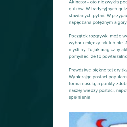
Akinator - oto niezwykła p
quizów. W tradycyjnych qui
stawianych pytań. W przypadk
napędzana potężnym algoryt
Początek rozgrywki może wy
wyboru między tak lub nie. A
myślimy. To jak magiczny ak
pomyśleć, że to powtarzalnoś
Prawdziwe piękno tej gry t
Wybierając postaci popularne
formalnością, a punkty zdob
naszej wiedzy postaci, nap
spełnienia.