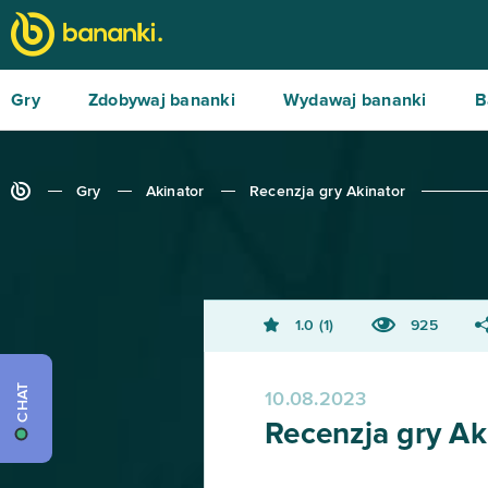
Gry
Zdobywaj bananki
Wydawaj bananki
B
Gry
Akinator
Recenzja gry Akinator
1.0
1
925
CHAT
10.08.2023
Recenzja gry Ak