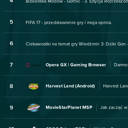
4
Biblioteka Modów - Gothic - 3. Edycja Rozrzeszon
5
FIFA 17 - przedstawienie gry i moja opinia.
6
Ciekawostki na temat gry Wiedźmin 3: Dziki Gon -
7
Opera GX | Gaming Browser
Darmo
8
Harvest Land (Android)
Harvest Lan
9
MovieStarPlanet MSP
Jak zacząć w