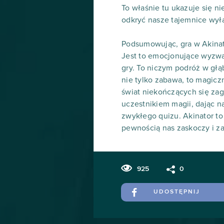
To właśnie tu ukazuje się ni
odkryć nasze tajemnice wył
Podsumowując, gra w Akinato
Jest to emocjonujące wyzwan
gry. To niczym podróż w gł
nie tylko zabawa, to magic
świat niekończących się zag
uczestnikiem magii, dając 
zwykłego quizu. Akinator to
pewnością nas zaskoczy i z
925
0
UDOSTĘPNIJ