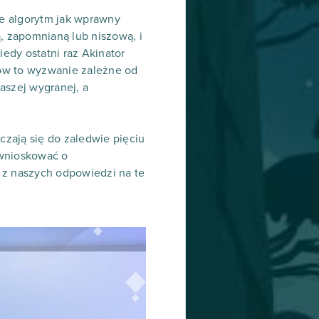
ie algorytm jak wprawny
, zapomnianą lub niszową, i
iedy ostatni raz Akinator
tów to wyzwanie zależne od
aszej wygranej, a
zają się do zaledwie pięciu
y wnioskować o
 z naszych odpowiedzi na te