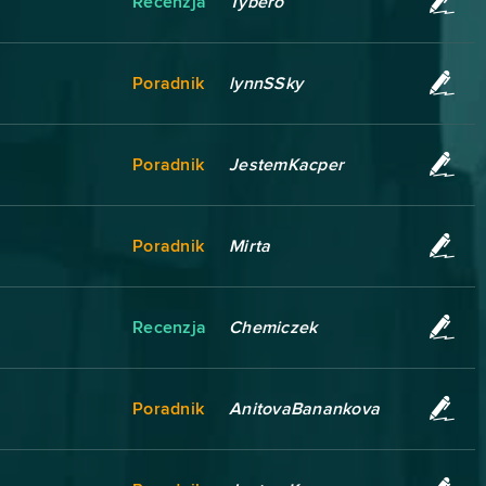
Recenzja
Tybero
Poradnik
lynnSSky
Poradnik
JestemKacper
Poradnik
Mirta
Recenzja
Chemiczek
Poradnik
AnitovaBanankova