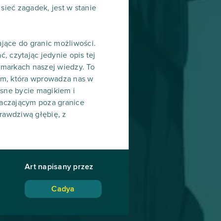
sieć zagadek, jest w stanie
jące do granic możliwości.
, czytając jedynie opis tej
amarkach naszej wiedzy. To
em, która wprowadza nas w
esne bycie magikiem i
raczającym poza granice
prawdziwą głębię, z
Art napisany przez
Cadya