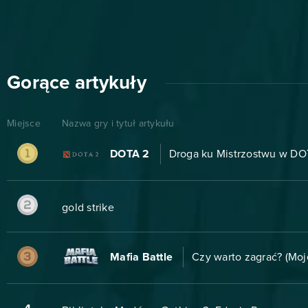
Gorące artykuły
Miejsce
Nazwa gry i tytuł artykułu
DOTA 2
Droga ku Mistrzostwu w DOT
gold strike
Mafia Battle
Czy warto zagrać? (Moj