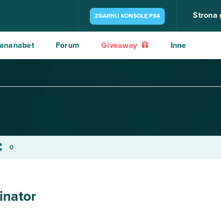
Strona
ZGARNIJ KONSOLĘ PS4
ananabet
Forum
Giveaway
Inne
0
inator