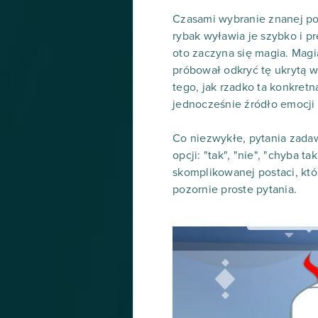
Czasami wybranie znanej pos
rybak wyławia je szybko i p
oto zaczyna się magia. Magia 
próbował odkryć tę ukrytą 
tego, jak rzadko ta konkret
jednocześnie źródło emocji 
Co niezwykłe, pytania zadaw
opcji: "tak", "nie", "chyba t
skomplikowanej postaci, któ
pozornie proste pytania.