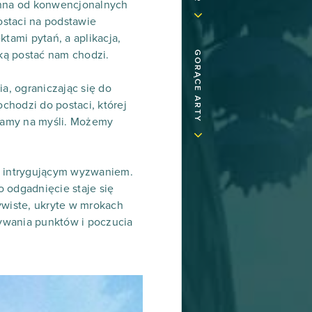
ienna od konwencjonalnych
ostaci na podstawie
tami pytań, a aplikacja,
ką postać nam chodzi.
GORĄCE ARTY
a, ograniczając się do
ochodzi do postaci, której
 mamy na myśli. Możemy
ię intrygującym wyzwaniem.
o odgadnięcie staje się
ywiste, ukryte w mrokach
ywania punktów i poczucia