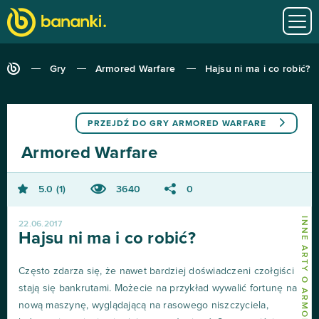
Gry
Armored Warfare
Hajsu ni ma i co robić?
PRZEJDŹ DO GRY
ARMORED WARFARE
Armored Warfare
5.0
1
3640
0
INNE ARTY O ARMORED WARFARE
22.06.2017
Hajsu ni ma i co robić?
Często zdarza się, że nawet bardziej doświadczeni czołgiści
stają się bankrutami. Możecie na przykład wywalić fortunę na
nową maszynę, wyglądającą na rasowego niszczyciela,