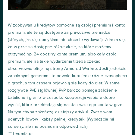
W zdobywaniu kredytów pomocne są czołgi premium i konto
premium, ale te są dostępne za prawdziwe pieniądze
(których, jak się domyślam, nie chcecie wydawać). Zdarza się,
że w grze są dostępne różne akcje, za które możemy
otrzymać np. 24 godziny konta premium, albo cały czołg
premium, ale na takie wydarzenia trzeba czekać i
obserwować oficjalną stronę Armored Warfare. Jeśli jesteście
zapalonymi gamerami, to pewnie kupujecie różne czasopisma
o grach, a tam czasem pojawiają się kody do gier. W samej
rozgrywce PvE i (głównie) PvP bardzo pomaga założenie
batalionu i granie w zespole. Kooperacja wspiera dobre
wyniki, które przekładają się na stan waszego konta w grze.
Na tym chyba zakończę dzisiejszy artykuł. Życzę wam
udanych łowów i kabzy pełnej kredytek. (Wybaczcie mi
screeny, ale nie posiadam odpowiednich)
~~Tryumfator