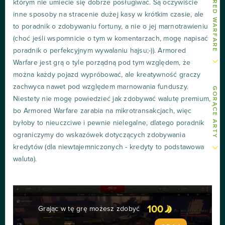
którym nie umiecie się dobrze posługiwać. Są oczywiście
inne sposoby na stracenie dużej kasy w krótkim czasie, ale
to poradnik o zdobywaniu fortuny, a nie o jej marnotrawieniu
(choć jeśli wspomnicie o tym w komentarzach, mogę napisać
poradnik o perfekcyjnym wywalaniu hajsu;-)). Armored
Warfare jest grą o tyle porządną pod tym względem, że
można każdy pojazd wypróbować, ale kreatywność graczy
zachwyca nawet pod względem marnowania funduszy.
GORĄCE ARTY
Niestety nie mogę powiedzieć jak zdobywać walutę premium,
bo Armored Warfare zarabia na mikrotransakcjach, więc
byłoby to nieuczciwe i pewnie nielegalne, dlatego poradnik
ograniczymy do wskazówek dotyczących zdobywania
kredytów (dla niewtajemniczonych - kredyty to podstawowa
waluta).
100
Grając w tę grę możesz zdobyć