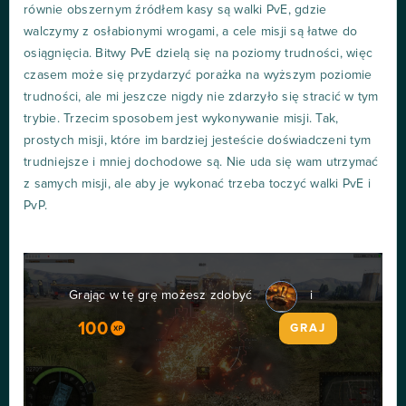
równie obszernym źródłem kasy są walki PvE, gdzie
walczymy z osłabionymi wrogami, a cele misji są łatwe do
osiągnięcia. Bitwy PvE dzielą się na poziomy trudności, więc
czasem może się przydarzyć porażka na wyższym poziomie
trudności, ale mi jeszcze nigdy nie zdarzyło się stracić w tym
trybie. Trzecim sposobem jest wykonywanie misji. Tak,
prostych misji, które im bardziej jesteście doświadczeni tym
trudniejsze i mniej dochodowe są. Nie uda się wam utrzymać
z samych misji, ale aby je wykonać trzeba toczyć walki PvE i
PvP.
Grając w tę grę możesz zdobyć
i
100
GRAJ