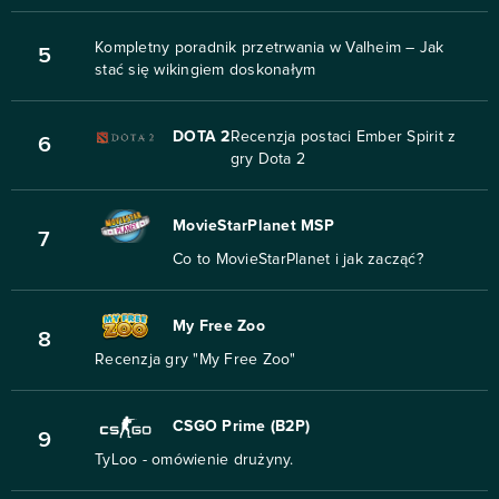
Kompletny poradnik przetrwania w Valheim – Jak
5
stać się wikingiem doskonałym
DOTA 2
Recenzja postaci Ember Spirit z
6
gry Dota 2
MovieStarPlanet MSP
7
Co to MovieStarPlanet i jak zacząć?
My Free Zoo
8
Recenzja gry "My Free Zoo"
CSGO Prime (B2P)
9
TyLoo - omówienie drużyny.