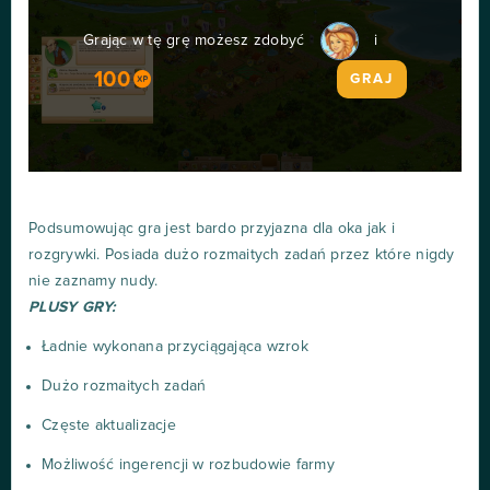
Grając w tę grę możesz zdobyć
i
100
GRAJ
Podsumowując gra jest bardo przyjazna dla oka jak i
rozgrywki. Posiada dużo rozmaitych zadań przez które nigdy
nie zaznamy nudy.
PLUSY GRY:
Ładnie wykonana przyciągająca wzrok
Dużo rozmaitych zadań
Częste aktualizacje
Możliwość ingerencji w rozbudowie farmy