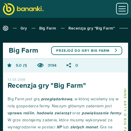
Gry
Big Farm
Recenzja gry "Big Farm"
Big Farm
PRZEJDŹ DO GRY
BIG FARM
5.0
1
3194
0
13.03.2018
Recenzja gry "Big Farm"
INNE ARTY O BIG FARM
Big Farm jest grą
przeglądarkową
, w której wcielamy się w
rolę gospodarza farmy. Naszym głównym zadaniem jest
uprawa roślin
,
hodowla zwierząt
oraz
powiększanie farmy
.
W grze dostajemy zadania, które musimy wykonywać za
wynagrodzenie w postaci
XP
lub
złotych monet
. Gra na