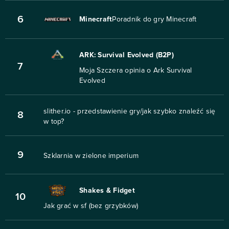
6
Minecraft
Poradnik do gry Minecraft
ARK: Survival Evolved (B2P)
7
Moja Szczera opinia o Ark Survival
Evolved
slither.io - przedstawienie gry/jak szybko znaleźć się
8
w top?
9
Szklarnia w zielone imperium
Shakes & Fidget
10
Jak grać w sf (bez grzybków)