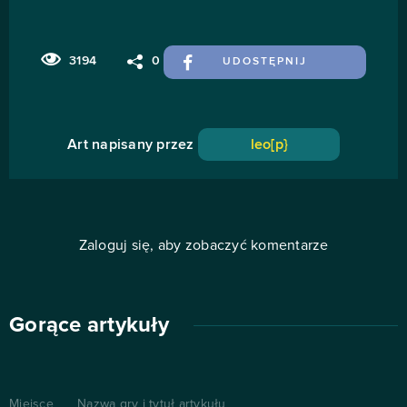
3194
0
UDOSTĘPNIJ
Art napisany przez
leo[p}
Zaloguj się, aby zobaczyć komentarze
Gorące artykuły
Miejsce
Nazwa gry i tytuł artykułu