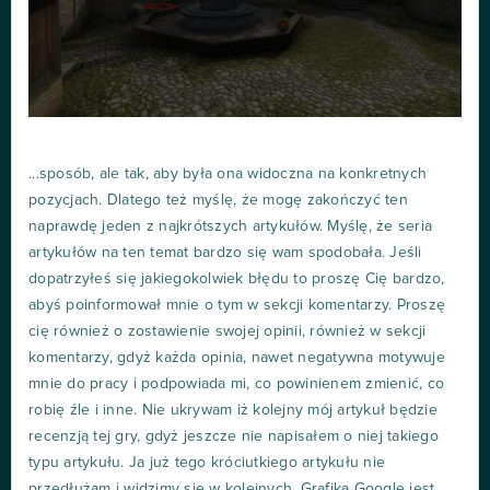
...sposób, ale tak, aby była ona widoczna na konkretnych
pozycjach. Dlatego też myślę, że mogę zakończyć ten
naprawdę jeden z najkrótszych artykułów. Myślę, że seria
artykułów na ten temat bardzo się wam spodobała. Jeśli
dopatrzyłeś się jakiegokolwiek błędu to proszę Cię bardzo,
abyś poinformował mnie o tym w sekcji komentarzy. Proszę
cię również o zostawienie swojej opinii, również w sekcji
komentarzy, gdyż każda opinia, nawet negatywna motywuje
mnie do pracy i podpowiada mi, co powinienem zmienić, co
robię źle i inne. Nie ukrywam iż kolejny mój artykuł będzie
recenzją tej gry, gdyż jeszcze nie napisałem o niej takiego
typu artykułu. Ja już tego króciutkiego artykułu nie
przedłużam i widzimy się w kolejnych. Grafika Google jest