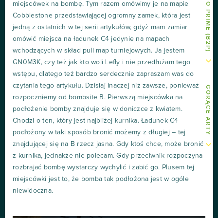
miejscówek na bombę. Tym razem omówimy je na mapie
Cobblestone przedstawiającej ogromny zamek, która jest
jedną z ostatnich w tej serii artykułów, gdyż mam zamiar
omówić miejsca na ładunek C4 jedynie na mapach
wchodzących w skład puli map turniejowych. Ja jestem
GN0M3K, czy też jak kto woli Lefly i nie przedłużam tego
wstępu, dlatego też bardzo serdecznie zapraszam was do
czytania tego artykułu. Dzisiaj inaczej niż zawsze, ponieważ
GORĄCE ARTY
rozpoczniemy od bombsite B. Pierwszą miejscówka na
podłożenie bomby znajduje się w doniczce z kwiatem.
Chodzi o ten, który jest najbliżej kurnika. Ładunek C4
podłożony w taki sposób bronić możemy z długiej – tej
znajdującej się na B rzecz jasna. Gdy ktoś chce, może bronić
z kurnika, jednakże nie polecam. Gdy przeciwnik rozpoczyna
rozbrajać bombę wystarczy wychylić i zabić go. Plusem tej
miejscówki jest to, że bomba tak podłożona jest w ogóle
niewidoczna.