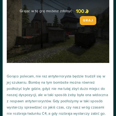
100
Grając w tę grę możesz zdobyć
GRAJ
Gorąco polecam, nie raz antyterrorysta będzie trudził się w
jej szukaniu. Bombę na tym bombsite można również
podłożyć byle gdzie, gdyż nie ma tutaj zbyt dużo miejsc do
naszej dyspozycji, ale w taki sposób żeby była ona widoczna
z respawn antyterrorystów. Gdy podłożymy w taki sposób
wystarczy sprawdzać co jakiś czas, czy nasz wróg czasami
nie rozbraja ładunku C4, a gdy rozbraja wystarczy zabić go.