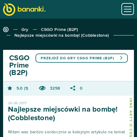
Gry
CSGO Prime (B2P)
Najlepsze miejscówki na bombę! (Cobblestone)
CSGO
PRZEJDŹ DO GRY
CSGO PRIME (B2P)
Prime
(B2P)
5.0
1
3258
0
INNE ARTY O CSGO PRIME (B2P)
26.06.2017
Najlepsze miejscówki na bombę!
(Cobblestone)
Witam was bardzo serdecznie w kolejnym artykule na temat