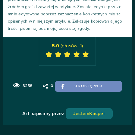
źródłem grafiki zawartej w artykule. Została jedynie przeze
mnie edytowana poprzez zaznaczenie konkretnych miejsc
opisanych w niniejszym artykule. Zakazuje kopiowania jego
treści pisemnej bez mojej osobistej zgody.
5.0
(głosów:
1
)
3258
0
UDOSTĘPNIJ
Art napisany przez
JestemKacper