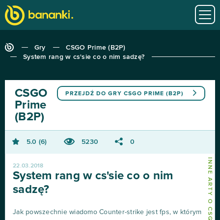
Gry
CSGO Prime (B2P)
System rang w cs'sie co o nim sadzę?
CSGO
PRZEJDŹ DO GRY
CSGO PRIME (B2P)
Prime
(B2P)
5.0
6
5230
0
INNE ARTY O CSGO PRIME (B2P)
22.03.2018
System rang w cs'sie co o nim
sadzę?
Jak powszechnie wiadomo Counter-strike jest fps, w którym