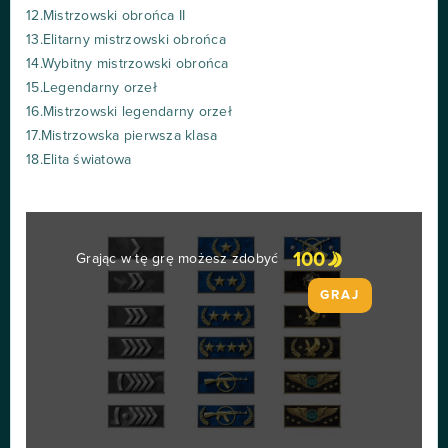
12.Mistrzowski obrońca II
13.Elitarny mistrzowski obrońca
14.Wybitny mistrzowski obrońca
15.Legendarny orzeł
16.Mistrzowski legendarny orzeł
17.Mistrzowska pierwsza klasa
18.Elita światowa
100
Grając w tę grę możesz zdobyć
GRAJ