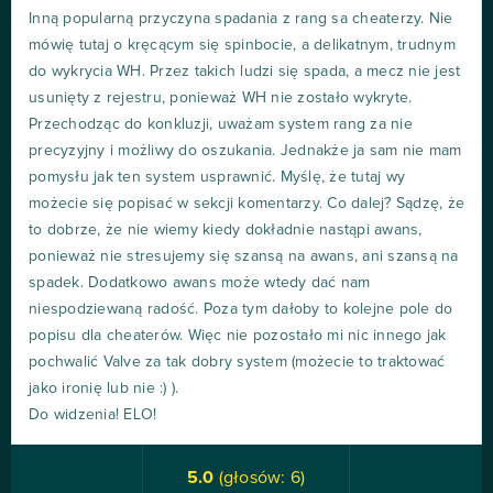
Inną popularną przyczyna spadania z rang sa cheaterzy. Nie
mówię tutaj o kręcącym się spinbocie, a delikatnym, trudnym
do wykrycia WH. Przez takich ludzi się spada, a mecz nie jest
usunięty z rejestru, ponieważ WH nie zostało wykryte.
Przechodząc do konkluzji, uważam system rang za nie
precyzyjny i możliwy do oszukania. Jednakże ja sam nie mam
pomysłu jak ten system usprawnić. Myślę, że tutaj wy
możecie się popisać w sekcji komentarzy. Co dalej? Sądzę, że
to dobrze, że nie wiemy kiedy dokładnie nastąpi awans,
ponieważ nie stresujemy się szansą na awans, ani szansą na
spadek. Dodatkowo awans może wtedy dać nam
niespodziewaną radość. Poza tym dałoby to kolejne pole do
popisu dla cheaterów. Więc nie pozostało mi nic innego jak
pochwalić Valve za tak dobry system (możecie to traktować
jako ironię lub nie :) ).
Do widzenia! ELO!
5.0
(głosów:
6
)