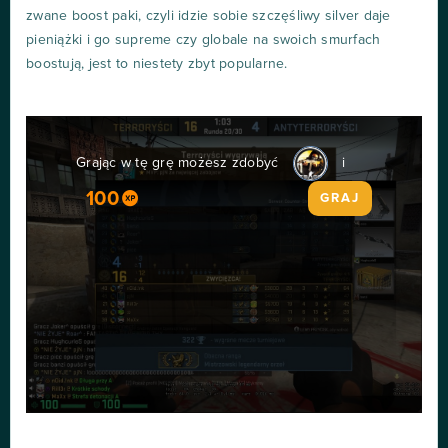
zwane boost paki, czyli idzie sobie szczęśliwy silver daje
pieniążki i go supreme czy globale na swoich smurfach
boostują, jest to niestety zbyt popularne.
Grając w tę grę możesz zdobyć
i
100
GRAJ