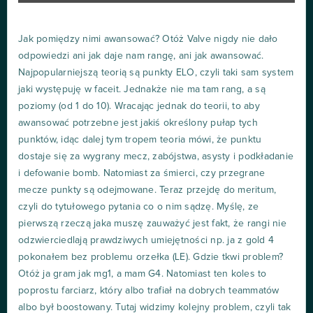
Jak pomiędzy nimi awansować? Otóż Valve nigdy nie dało
odpowiedzi ani jak daje nam rangę, ani jak awansować.
Najpopularniejszą teorią są punkty ELO, czyli taki sam system
jaki występuję w faceit. Jednakże nie ma tam rang, a są
poziomy (od 1 do 10). Wracając jednak do teorii, to aby
awansować potrzebne jest jakiś określony pułap tych
punktów, idąc dalej tym tropem teoria mówi, że punktu
dostaje się za wygrany mecz, zabójstwa, asysty i podkładanie
i defowanie bomb. Natomiast za śmierci, czy przegrane
mecze punkty są odejmowane. Teraz przejdę do meritum,
czyli do tytułowego pytania co o nim sądzę. Myślę, ze
pierwszą rzeczą jaka muszę zauważyć jest fakt, że rangi nie
odzwierciedlają prawdziwych umiejętności np. ja z gold 4
pokonałem bez problemu orzełka (LE). Gdzie tkwi problem?
Otóż ja gram jak mg1, a mam G4. Natomiast ten koles to
poprostu farciarz, który albo trafiał na dobrych teammatów
albo był boostowany. Tutaj widzimy kolejny problem, czyli tak