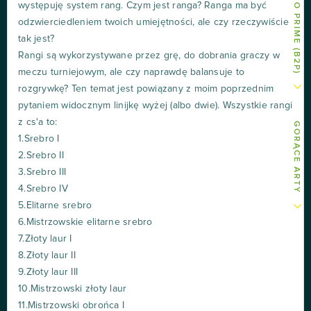
występuję system rang. Czym jest ranga? Ranga ma być
odzwierciedleniem twoich umiejętności, ale czy rzeczywiście
tak jest?
Rangi są wykorzystywane przez grę, do dobrania graczy w
meczu turniejowym, ale czy naprawdę balansuje to
rozgrywkę? Ten temat jest powiązany z moim poprzednim
pytaniem widocznym linijkę wyżej (albo dwie). Wszystkie rangi
z cs'a to:
GORĄCE ARTY
1.Srebro I
2.Srebro II
3.Srebro III
4.Srebro IV
5.Elitarne srebro
6.Mistrzowskie elitarne srebro
7.Złoty laur I
8.Złoty laur II
9.Złoty laur III
10.Mistrzowski złoty laur
11.Mistrzowski obrońca I