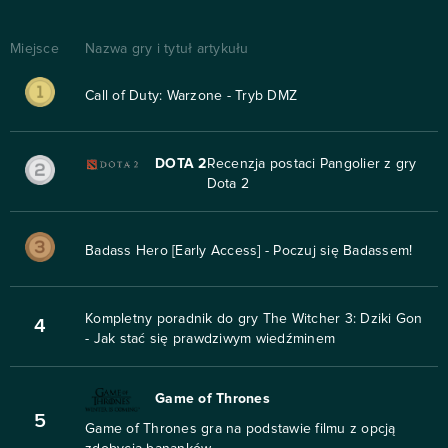
Miejsce
Nazwa gry i tytuł artykułu
Call of Duty: Warzone - Tryb DMZ
DOTA 2
Recenzja postaci Pangolier z gry
Dota 2
Badass Hero [Early Access] - Poczuj się Badassem!
Kompletny poradnik do gry The Witcher 3: Dziki Gon
4
- Jak stać się prawdziwym wiedźminem
Game of Thrones
5
Game of Thrones gra na podstawie filmu z opcją