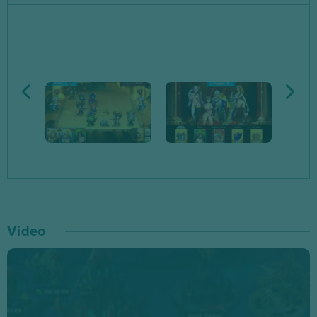
zaciszu własnego łóżka i włącz Cunt War Adult!
Fabuła i koncepcja gry jest niezwykle prosta – w krainie
fantazji poruszasz się bohaterem o imieniu Adam, który
musi przejść przez piekło – Twoje główne zadanie to
pokonywanie kolejnych hord demonów, zbieranie
fantastycznych dziewczyn, zdobywanie ich na każdy
możliwy sposób (i w każdej pozycji!) oraz dążenie do
wszechpotężnej… władzy. Wraz z rozwojem
umiejętności odblokowują się kolejne postacie, historia
nieco pogłębia, a tętno wzrasta! Fantastyczne animacje,
Video
sprośne obrazki i żywa kolorystyka to nie wszystko –
największe wrażenie robią bowiem wszelkiego rodzaju
sceny fetyszystyczne, dla tych najbardziej
„wymagających”. Lubisz squirting, laktację czy