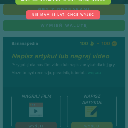
MAM CO NAJMNIEJ 18 LAT. CHCĘ WEJŚĆ
GRY Z ODZNAKAMI
NIE MAM 18 LAT, CHCĘ WYJŚĆ
WYMIEŃ WALUTĘ
100
100
Bananapedia
Napisz artykuł lub nagraj video
Przygotuj dla nas film video lub napisz artykuł dla tej gry.
Może to być recenzja, poradnik, tutorial...
WIĘCEJ
NAGRAJ FILM
NAPISZ
ARTYKUŁ
WYŚLIJ
WYŚLIJ