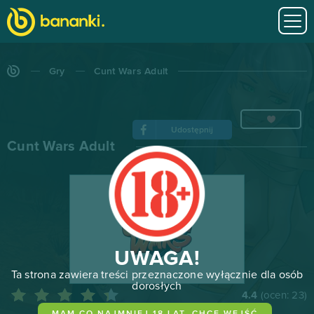
Gry
Cunt Wars Adult
Udostępnij
Cunt Wars Adult
UWAGA!
Ta strona zawiera treści przeznaczone wyłącznie dla osób
dorosłych
4.4
(ocen:
23
)