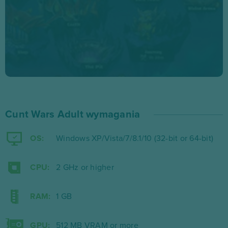
seksowne stópki? Tu znajdziesz naprawdę wszystko!
Ustawiaj karty na polu, walcz wręcz, mijaj karty
demonów i trafiaj prosto w przeciwników – uderzaj w
nich do momentu, aż nie zginą! Pozwól swoim
panienkom pomóc sobie w pojedynku – zdobywajcie
monety, klejnoty i doświadczenie. A co później? Cóż,
Cunt Wars Adult wymagania
później możesz świętować z nimi zwycięstwo – i to w
jakikolwiek sposób będziesz chciał!
OS:
Windows XP/Vista/7/8.1/10 (32-bit or 64-bit)
CPU:
2 GHz or higher
RAM:
1 GB
GPU:
512 MB VRAM or more