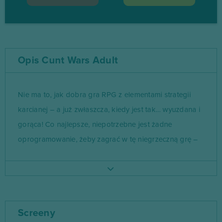
Opis Cunt Wars Adult
Nie ma to, jak dobra gra RPG z elementami strategii
karcianej – a już zwłaszcza, kiedy jest tak… wyuzdana i
gorąca! Co najlepsze, niepotrzebne jest żadne
oprogramowanie, żeby zagrać w tę niegrzeczną grę –
mało tego, możesz odpalić również jej mobilną wersję,
aby poszerzać swoją kolekcję roznegliżowanych
panienek oraz błyskawicznie kontynuować zabijanie
demonów tuż przed pójściem spać. Mało Ci lasek
Screeny
Hentai z wielkimi… oczami? Koniecznie zaszyj się w