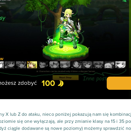
100
 możesz zdobyć
y X lub Z do ataku, nieco poniżej pokazują nam się kombina
oziomie się one wyłączają, ale przy zmianie klasy na 15 i 35 
 gdyż ciągle dodawane są nowe poziomy) możemy sprawdzić n