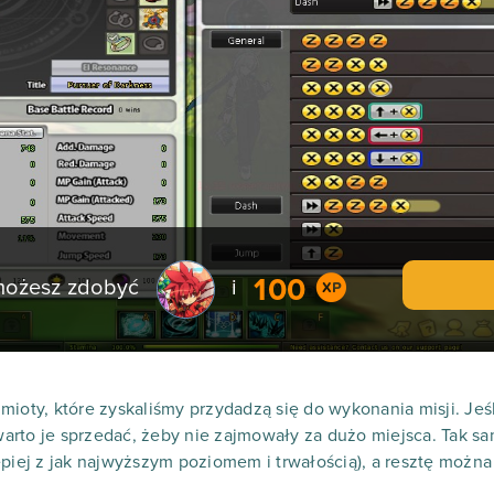
100
 możesz zdobyć
i
mioty, które zyskaliśmy przydadzą się do wykonania misji. Jeś
 warto je sprzedać, żeby nie zajmowały za dużo miejsca. Tak s
epiej z jak najwyższym poziomem i trwałością), a resztę można