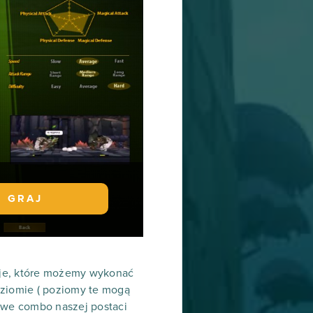
GRAJ
cje, które możemy wykonać
poziomie ( poziomy te mogą
owe combo naszej postaci