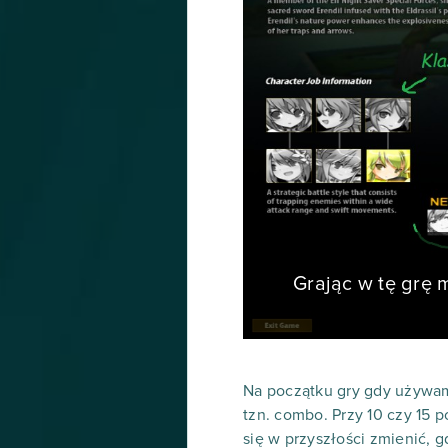
Grając w tę grę
Na początku gry gdy używam
tzn. combo. Przy 10 czy 15 p
się w przyszłości zmienić,