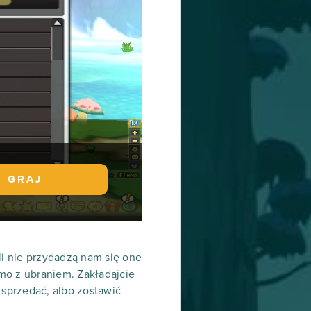
GRAJ
li nie przydadzą nam się one
amo z ubraniem. Zakładajcie
 sprzedać, albo zostawić