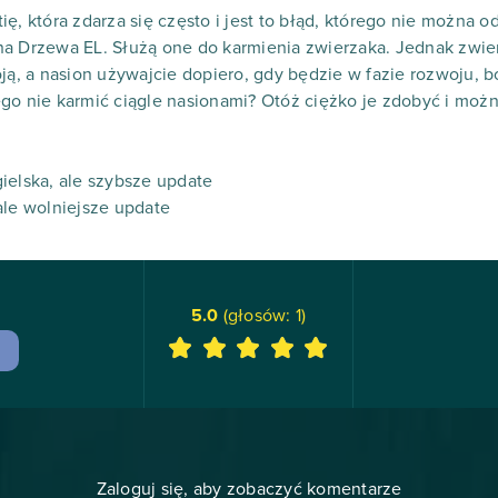
ę, która zdarza się często i jest to błąd, którego nie można 
na Drzewa EL. Służą one do karmienia zwierzaka. Jednak zwi
oją, a nasion używajcie dopiero, gdy będzie w fazie rozwoju,
go nie karmić ciągle nasionami? Otóż ciężko je zdobyć i można
ielska, ale szybsze update
ale wolniejsze update
5.0
(głosów:
1
)
Zaloguj się, aby zobaczyć komentarze