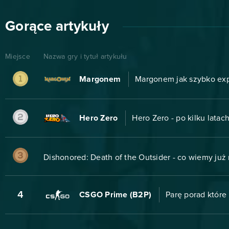
Gorące artykuły
Miejsce
Nazwa gry i tytuł artykułu
Margonem
Margonem jak szybko ex
Hero Zero
Hero Zero - po kilku lata
Dishonored: Death of the Outsider - co wiemy już
4
CSGO Prime (B2P)
Parę porad które