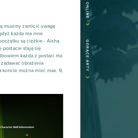
aką musimy zwrócić uwagę
 gdyż każda ma inne
początku są ciężkie - Aishą
GORĄCE ARTY
postacie stają się
 albowiem każda z postaci ma
y zadawać obrażenia
a koncie można mieć max. 9,