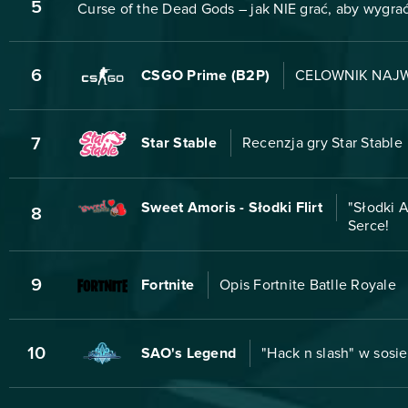
5
Curse of the Dead Gods – jak NIE grać, aby wygra
6
CSGO Prime (B2P)
CELOWNIK NAJW
7
Star Stable
Recenzja gry Star Stable
Sweet Amoris - Słodki Flirt
"Słodki 
8
Serce!
9
Fortnite
Opis Fortnite Batlle Royale
10
SAO's Legend
"Hack n slash" w sosi