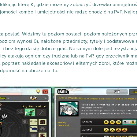
likając literę K, gdzie możemy zobaczyć drzewko umiejętnoś
omości kombo i umiejętności nie radze chodzić na PvP. Najlep
szą postać. Widzimy tu poziom postaci, poziom nałożonych pr
 poziom wynosi 0), nałożone przedmioty, tytuły i podstawowe st
- i bez tego da się dobrze grać. Na samym dole jest rezystancja
cy atakują ogniem czy trucizną lub na PvP, gdy przeciwnik ma
poprzez nakładanie akcesoriów i elitarnych zbroi, które moż
dporność na obrażenia itp.