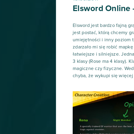
Elsword Online 
Elsword jest bardzo fajną g
jest postać, którą chcemy g
umiejętności i inny poziom t
zdarzało mi się robić mapkę
łatwiejsze i silniejsze. Jed
3 klasy (Rose ma 4 klasy). 
magiczne czy fizyczne. Wedł
chyba, że wykupi się więcej