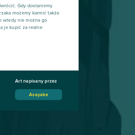
odwrócić. Gdy dostaniemy
erzaka możemy karmić także
 bo wtedy nie można go
 je kupić za realne
Art napisany przez
Asayake