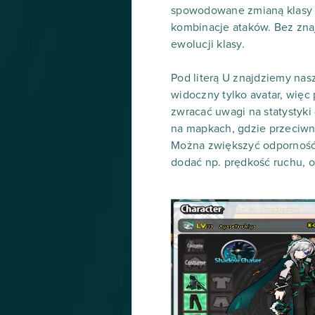
spowodowane zmianą klasy k
kombinacje ataków. Bez znaj
ewolucji klasy.
Pod literą U znajdziemy na
widoczny tylko avatar, więc
zwracać uwagi na statystyki 
na mapkach, gdzie przeciwni
Można zwiększyć odporność 
dodać np. prędkość ruchu, o