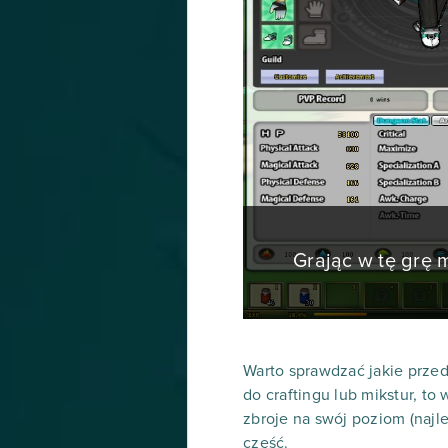
Grając w tę grę
Warto sprawdzać jakie przed
do craftingu lub mikstur, to
zbroje na swój poziom (najl
część.