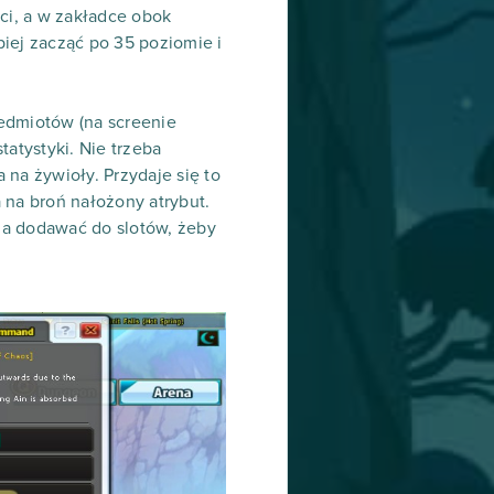
ci, a w zakładce obok
iej zacząć po 35 poziomie i
zedmiotów (na screenie
atystyki. Nie trzeba
 na żywioły. Przydaje się to
 na broń nałożony atrybut.
na dodawać do slotów, żeby