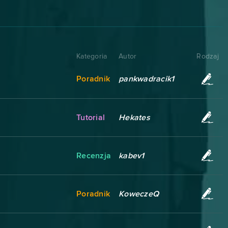
Kategoria
Autor
Rodzaj
Poradnik
pankwadracik1
Tutorial
Hekates
Recenzja
kabev1
Poradnik
KoweczeQ