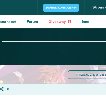
Strona
ZGARNIJ KONSOLĘ PS4
ananabet
Forum
Giveaway
Inne
PRZEJDŹ DO GR
0