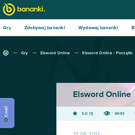
Gry
Zdobywaj bananki
Wydawaj bananki
B
Gry
Elsword Online
Elsword Online - Początki
Elsword Online
CHAT
5.0
1
4693
15.06.2017