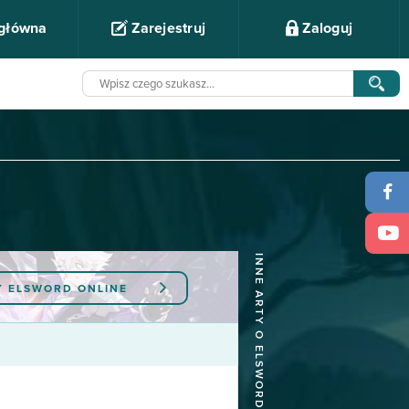
 główna
Zarejestruj
Zaloguj
INNE ARTY O ELSWORD ONLINE
Y
ELSWORD ONLINE