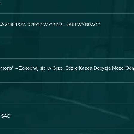
ć
AŻNIEJSZA RZECZ W GRZE!!! JAKI WYBRAĆ?
Amoris" – Zakochaj się w Grze, Gdzie Każda Decyzja Może Od
e SAO