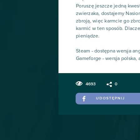
Poruszę jeszcze jedną kwesti
zwierzaka, dostajemy Nasio
zbroją, więc karmcie go zbr
karmić w ten sposób. Dlacze
pieniądze.
Steam - dostępna wersja ang
Gameforge - wersja polska, 
4693
0
UDOSTĘPNIJ