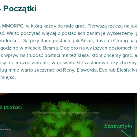
- Początki
rą MMORPG, w którą każdy da radę grać. Pierwszą rzeczą na j
rać. Warto poczytać więcej o postaciach zanim je wybierzemy,
rudności. Dla przykładu postacie jak Aisha, Raven i Chung na 
 godzinę w mieście Besma. Dopiero na wyższych poziomach te 
nak wpływ na trudość postaci ma tez klasa, którą chcemy grać,
Klasy nie można zmienić, więc warto się zastanowić czy chcem
ug mnie warto zaczynać od Reny, Elsworda, Eve lub Elesis. N
 miejsc.