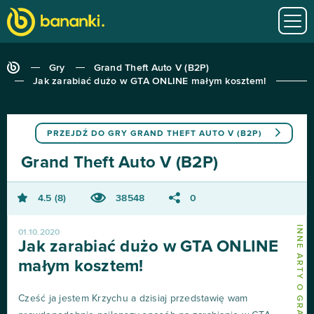
Gry
Grand Theft Auto V (B2P)
Jak zarabiać dużo w GTA ONLINE małym kosztem!
PRZEJDŹ DO GRY
GRAND THEFT AUTO V (B2P)
Grand Theft Auto V (B2P)
4.5
8
38548
0
01.10.2020
Jak zarabiać dużo w GTA ONLINE
małym kosztem!
Cześć ja jestem Krzychu a dzisiaj przedstawię wam