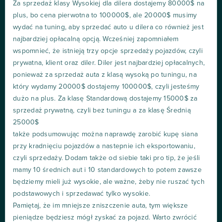
Za sprzedaż klasy Wysokiej dla dilera dostajemy 80000$ na
plus, bo cena pierwotna to 100000$, ale 20000$ musimy
wydać na tuning, aby sprzedać auto u dilera co również jest
najbardziej opłacalną opcją. Wcześniej zapomniałem
wspomnieć, że istnieją trzy opcje sprzedaży pojazdów, czyli
prywatna, klient oraz diler. Diler jest najbardziej opłacalnych,
ponieważ za sprzedaż auta z klasą wysoką po tuningu, na
który wydamy 20000$ dostajemy 100000$, czyli jesteśmy
dużo na plus. Za klasę Standardową dostajemy 15000$ za
sprzedaż prywatną, czyli bez tuningu a za klasę Średnią
25000$
także podsumowując można naprawdę zarobić kupę siana
przy kradnięciu pojazdów a nastepnie ich eksportowaniu,
czyli sprzedaży. Dodam także od siebie taki pro tip, że jeśli
mamy 10 średnich aut i 10 standardowych to potem zawsze
będziemy mieli już wysokie, ale ważne, żeby nie ruszać tych
podstawowych i sprzedawać tylko wysokie.
Pamiętaj, że im mniejsze zniszczenie auta, tym większe
pieniądze będziesz mógł zyskać za pojazd. Warto zwrócić