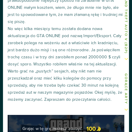
INNE ARTY O GRAND THEFT AUTO V (B2P)
prawdopodobnie najlepszy sposób na zarabianie w GTA
ONLINE małym kosztem, wiem, że długo mnie nie było, ale
jest to spowodowane tym, że mam złamaną rękę i trudniej mi
się piszę.
No więc kilka miesięcy temu została dodana nowa
aktualizacja do GTA ONLINE pod nazwą Import/Eksport. Cały
zarobek polega na wożeniu aut a właściwie ich kradnięciu,
jest bardzo dużo misji i są one różnorodne. Ja poświęciłem
trochę czasu i w trzy dni zarobiłem ponad 2000000 $ czyli
dosyć sporo. Wszystko robiłem właśnie na tej aktualizacji.
Warto grać na „pustych” sesjach, aby nikt nam nie
GORĄCE ARTY
przeszkadzał oraz mieć kilku kolegów do pomocy przy
sprzedaży, aby nie trzeba było czekać 30 minut na kolejną
sprzedaż aut w naszym magazynie pojazdów. Okej myślę, że
możemy zaczynać. Zapraszam do przeczytania całości.
100
Grając w tę grę możesz zdobyć