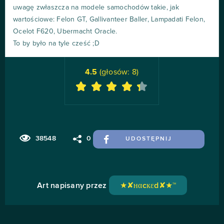
uwagę zwłaszcza na modele samochodów takie, jak
wartościowe: Felon GT, Gallivanteer Baller, Lampadati Felon,
Ocelot F620, Ubermacht Oracle.
To by było na tyle cześć ;D
4.5
(głosów:
8
)
38548
0
UDOSTĘPNIJ
Art napisany przez
★✘нαcкεd✘★™