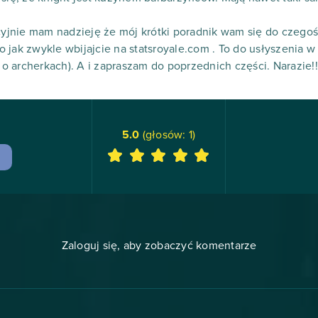
ycyjnie mam nadzieję że mój krótki poradnik wam się do czegoś
 jak zwykle wbijajcie na statsroyale.com . To do usłyszenia w
 archerkach). A i zapraszam do poprzednich części. Narazie!!
5.0
(głosów:
1
)
Zaloguj się, aby zobaczyć komentarze