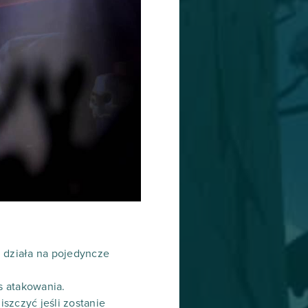
j działa na pojedyncze
s atakowania.
szczyć jeśli zostanie