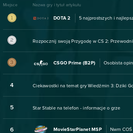
Miejsce
Nazwa gry i tytuł artykułu
DOTA 2
5 najprostszych i najlep
Rozpocznij swoją Przygodę w CS 2: Przewodni
CSGO Prime (B2P)
Osobista opin
4
Ciekawostki na temat gry Wiedźmin 3: Dziki Go
5
Star Stable na telefon - informacje o grze
6
MovieStarPlanet MSP
Nwm COŚ 