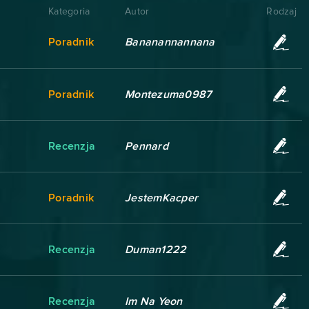
Kategoria
Autor
Rodzaj
Poradnik
Bananannannana
Poradnik
Montezuma0987
Recenzja
Pennard
Poradnik
JestemKacper
Recenzja
Duman1222
Recenzja
Im Na Yeon