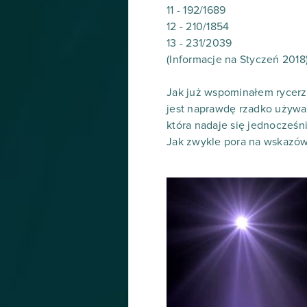
11 - 192/1689
12 - 210/1854
13 - 231/2039
(Informacje na Styczeń 2018
Jak już wspominałem rycerz
jest naprawdę rzadko używa
która nadaje się jednocześn
Jak zwykle pora na wskazów