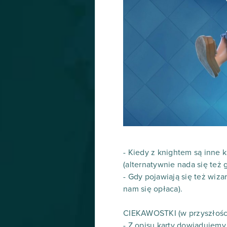
- Kiedy z knightem są inne 
(alternatywnie nada się też 
- Gdy pojawiają się też wizar
nam się opłaca).
CIEKAWOSTKI (w przyszłości 
- Z opisu karty dowiadujemy