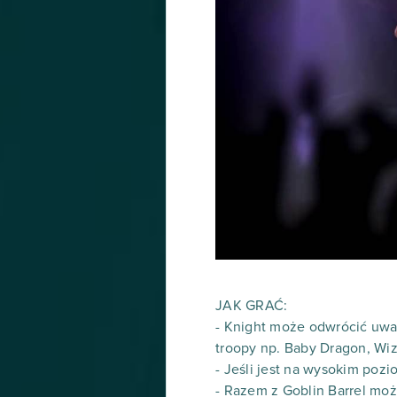
JAK GRAĆ:
- Knight może odwrócić uwag
troopy np. Baby Dragon, Wiz
- Jeśli jest na wysokim poz
- Razem z Goblin Barrel moż