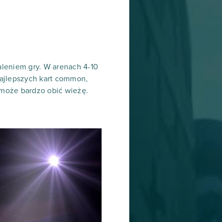
aleniem gry. W arenach 4-10
najlepszych kart common,
 może bardzo obić wieżę.