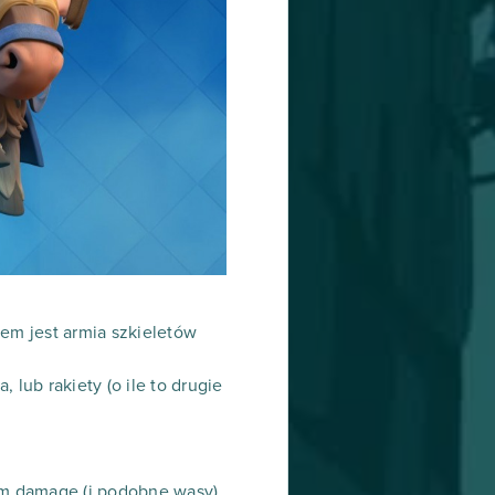
em jest armia szkieletów
 lub rakiety (o ile to drugie
am damage (i podobne wąsy).