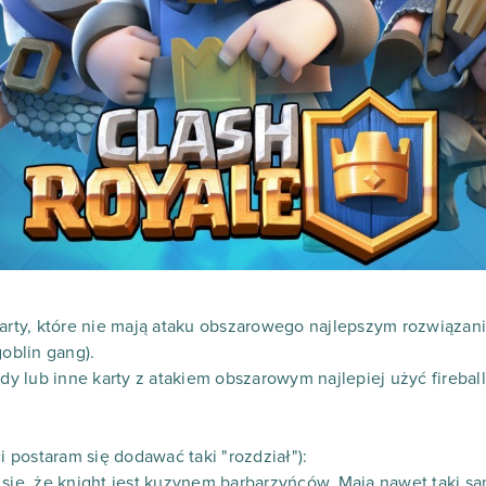
karty, które nie mają ataku obszarowego najlepszym rozwiązani
goblin gang).
dy lub inne karty z atakiem obszarowym najlepiej użyć fireballa,
postaram się dodawać taki "rozdział"):
 się, że knight jest kuzynem barbarzyńców. Mają nawet taki s