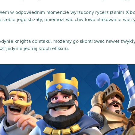
bowem w odpowiednim momencie wyrzucony rycerz (zanim X-bo
 siebie jego strzały, uniemożliwić chwilowo atakowanie wieży
 jedynie knighta do ataku, możemy go skontrować nawet zwykł
t jedynie jednej kropli eliksiru.