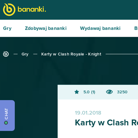
Gry
Zdobywaj bananki
Wydawaj bananki
B
Gry
Karty w Clash Royale - Knight
5.0
1
3250
CHAT
19.01.2018
Karty w Clash R