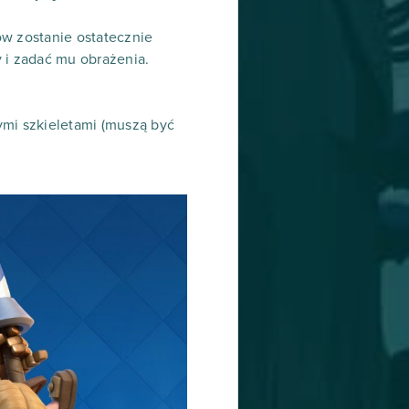
w zostanie ostatecznie
 i zadać mu obrażenia.
ymi szkieletami (muszą być