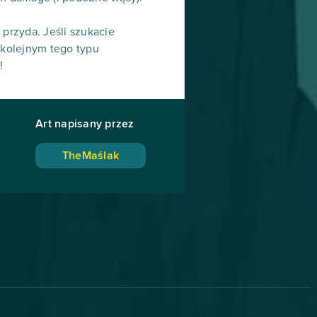
 przyda. Jeśli szukacie
 kolejnym tego typu
!
Art napisany przez
TheMaślak