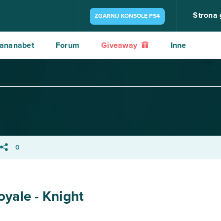
Strona
ZGARNIJ KONSOLĘ PS4
ananabet
Forum
Giveaway
Inne
0
oyale - Knight