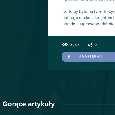
No to by było na tyle. Trad
dobrego decku z knightem to
poradniku (prawdopodobnie o
3250
0
UDOSTĘPNIJ
Gorące artykuły