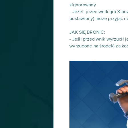
zignorowany.
- Jeżeli przeciwnik gra X-
postawiony) może przyjąć na
JAK SIĘ BRONIĆ:
- Jeśli przeciwnik wyrzucił
wyrzucone na środek) za kosz