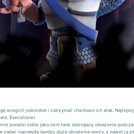
ę wrogich jednostek i zatrzymać chwilowo ich atak. Najlepie
ard, Executioner.
iomie poradzi sobie jako mini-tank zbierający obrażenia podcza
e zadać naprawdę bardzo duże obrażenia wieży, a nawet ją zni