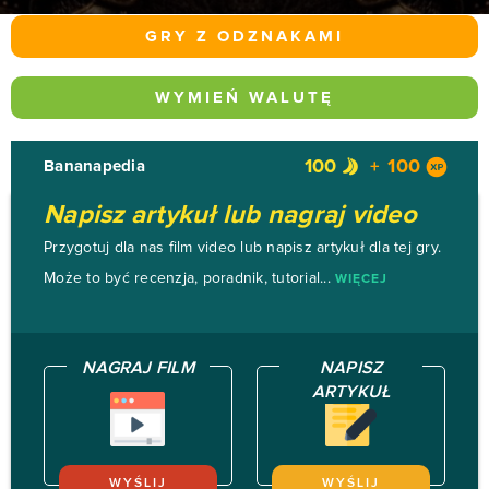
GRY Z ODZNAKAMI
WYMIEŃ WALUTĘ
100
100
Bananapedia
Napisz artykuł lub nagraj video
Przygotuj dla nas film video lub napisz artykuł dla tej gry.
Może to być recenzja, poradnik, tutorial...
WIĘCEJ
NAGRAJ FILM
NAPISZ
ARTYKUŁ
WYŚLIJ
WYŚLIJ