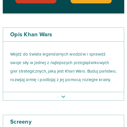
Opis Khan Wars
Wejdź do świata legendarnych wodzów i sprawdź
swoje siły w jednej z najlepszych przeglądarkowych
gier strategicznych, jaką jest Khan Wars. Buduj państwo,
rozwijaj armię i podbijaj z jej pomocą rozległe krainy.
Wybierz jedną z dostępnych w grze nacji, której losy
spoczną w Twoich rękach. Pamiętaj jednak, że wybór
każdej z nich niesie za sobą konkretne benefity, a także
Screeny
słabości, dlatego lepiej przemyśl kilka razy swoją