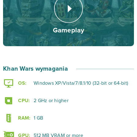
przeglądarkowej strategii to dosyć wymagające zajęcie.
Każda z jednostek jest bowiem wyposażona w unikalny
zestaw cech, a jednostki można łączyć w formacje tak,
Gameplay
aby jak najlepiej wykorzystać ich potencjał.
Wybierz jedną z dróg, którą podążysz jako władca
walczący o swoją pozycję w Khan Wars. Możesz
Khan Wars wymagania
wykazać się talentem dyplomatycznym i budować
sojusze, prowadząc handel z innymi graczami, łącząc
OS:
Windows XP/Vista/7/8.1/10 (32-bit or 64-bit)
się w potężne klany. Możesz równie dobrze porzucić tę
ścieżkę i podążać ścieżką ognia oraz miecza – wybór
CPU:
2 GHz or higher
należy do Ciebie.
RAM:
1 GB
Zarejestruj się już dziś i wznieś wspaniałe miasto w
jednej z najlepszych strategicznych gier dostępnych na
GPU:
512 MB VRAM or more