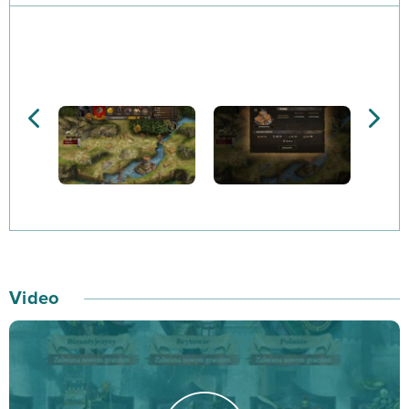
decyzję, zanim taką podejmiesz. Możesz dowodzić
Frankami, Bizantyjczykami, Mongołami, Rosjanami,
Litwinami, Iberyjczykami, Germanami, Persami, Arabami,
Bułgarami, a także Polanami.
Buduj stopniowo potęgę swojego państwa. Na
początku dostaniesz do dyspozycji niemal pustą osadę
i będziesz musiał umiejętnie korzystać z dostępnych
surowców, aby ją rozbudować. Do zebrania są między
innymi złoto, żelazo, pożywienie i drewno. Surowce
służą do wznoszenia budowli i do rekrutowania armii.
Video
Jeśli chodzi o formowanie swoich militarnych szeregów,
to tutaj musisz poświęcić zdecydowanie więcej uwagi,
ponieważ tworzenie wojskowych struktur w tej