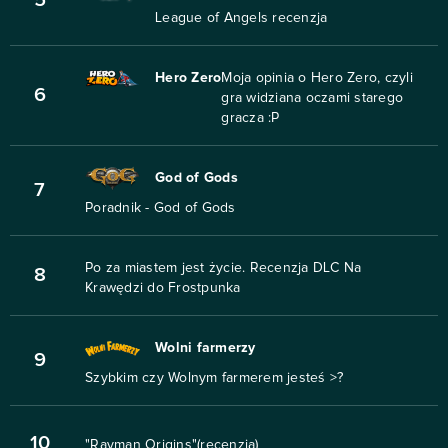
5
League of Angels recenzja
Hero Zero
Moja opinia o Hero Zero, czyli
6
gra widziana oczami starego
gracza :P
God of Gods
7
Poradnik - God of Gods
Po za miastem jest życie. Recenzja DLC Na
8
Krawędzi do Frostpunka
Wolni farmerzy
9
Szybkim czy Wolnym farmerem jesteś >?
10
"Rayman Origins"(recenzja)