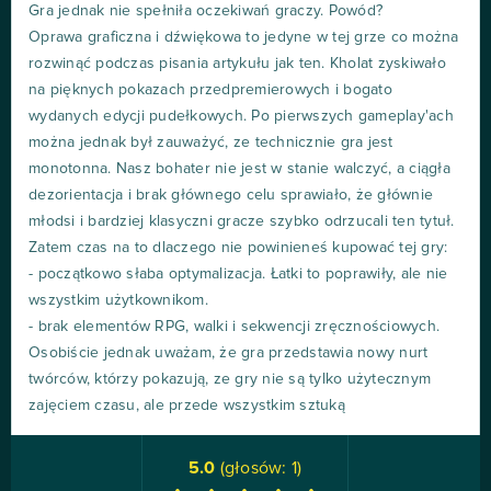
Gra jednak nie spełniła oczekiwań graczy. Powód?
Oprawa graficzna i dźwiękowa to jedyne w tej grze co można
rozwinąć podczas pisania artykułu jak ten. Kholat zyskiwało
na pięknych pokazach przedpremierowych i bogato
wydanych edycji pudełkowych. Po pierwszych gameplay'ach
można jednak był zauważyć, ze technicznie gra jest
monotonna. Nasz bohater nie jest w stanie walczyć, a ciągła
dezorientacja i brak głównego celu sprawiało, że głównie
młodsi i bardziej klasyczni gracze szybko odrzucali ten tytuł.
Zatem czas na to dlaczego nie powinieneś kupować tej gry:
- początkowo słaba optymalizacja. Łatki to poprawiły, ale nie
wszystkim użytkownikom.
- brak elementów RPG, walki i sekwencji zręcznościowych.
Osobiście jednak uważam, że gra przedstawia nowy nurt
twórców, którzy pokazują, ze gry nie są tylko użytecznym
zajęciem czasu, ale przede wszystkim sztuką
5.0
(głosów:
1
)