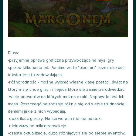
Plusy:
-przyjemna oprawa graficzna przywodząca na myśl gry
sprzed kilkunastu lat. Pomimo że to "pixel art" rozdzielczość
tekstur jest tu zadowalająca.
-różnorodność - można wybrać własną klasę postaci, świat na
którym się chce grać i miejsca które się zamierza odwiedzić.
-wiele potworów na których można expić. Naprawdę jest ich
masa. Poszczególne rodzaje różnią się od siebie trudnąścią i
itemami jakie z nich wypadają.
-duża ilość graczy. Na serwerach nie ma pustek.
-nieinwazyjne mikrotransakcje.
-częste aktualizacje, dużo rózniących się od siebie eventów.