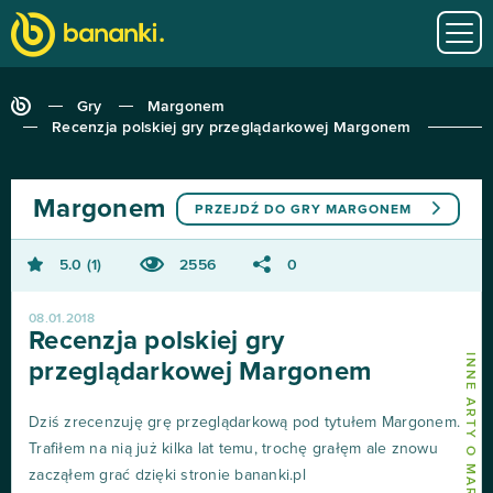
Gry
Margonem
Recenzja polskiej gry przeglądarkowej Margonem
Margonem
PRZEJDŹ DO GRY
MARGONEM
5.0
1
2556
0
08.01.2018
Recenzja polskiej gry
INNE ARTY O MARGONEM
przeglądarkowej Margonem
Dziś zrecenzuję grę przeglądarkową pod tytułem Margonem.
Trafiłem na nią już kilka lat temu, trochę grałęm ale znowu
zacząłem grać dzięki stronie bananki.pl