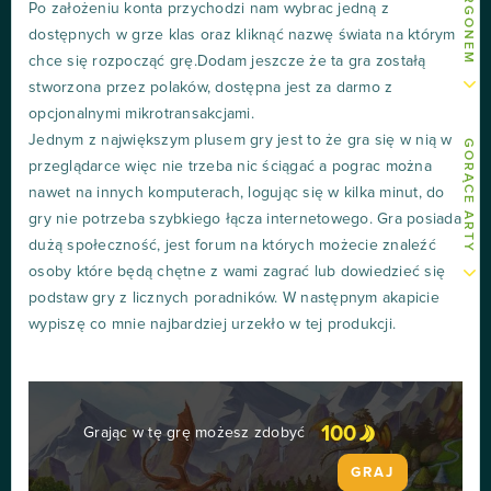
Po założeniu konta przychodzi nam wybrac jedną z
dostępnych w grze klas oraz kliknąć nazwę świata na którym
chce się rozpocząć grę.Dodam jeszcze że ta gra zostałą
stworzona przez polaków, dostępna jest za darmo z
opcjonalnymi mikrotransakcjami.
Jednym z największym plusem gry jest to że gra się w nią w
GORĄCE ARTY
przeglądarce więc nie trzeba nic ściągać a pograc można
nawet na innych komputerach, logując się w kilka minut, do
gry nie potrzeba szybkiego łącza internetowego. Gra posiada
dużą społeczność, jest forum na których możecie znaleźć
osoby które będą chętne z wami zagrać lub dowiedzieć się
podstaw gry z licznych poradników. W następnym akapicie
wypiszę co mnie najbardziej urzekło w tej produkcji.
100
Grając w tę grę możesz zdobyć
GRAJ