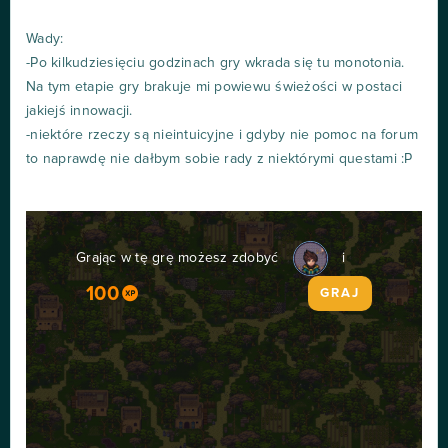
Wady:
-Po kilkudziesięciu godzinach gry wkrada się tu monotonia.
Na tym etapie gry brakuje mi powiewu świeżości w postaci
jakiejś innowacji.
-niektóre rzeczy są nieintuicyjne i gdyby nie pomoc na forum
to naprawdę nie dałbym sobie rady z niektórymi questami :P
Grając w tę grę możesz zdobyć
i
100
GRAJ