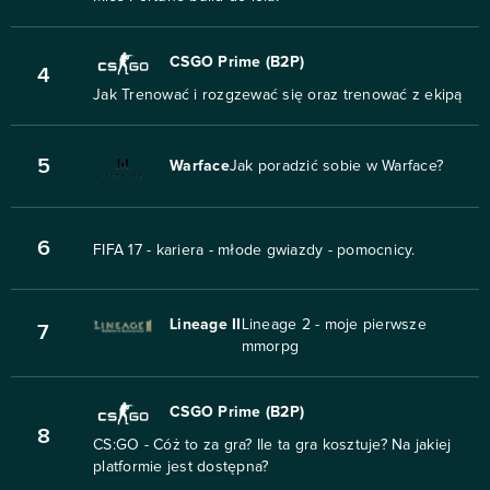
CSGO Prime (B2P)
4
Jak Trenować i rozgzewać się oraz trenować z ekipą
5
Warface
Jak poradzić sobie w Warface?
6
FIFA 17 - kariera - młode gwiazdy - pomocnicy.
Lineage II
Lineage 2 - moje pierwsze
7
mmorpg
CSGO Prime (B2P)
8
CS:GO - Cóż to za gra? Ile ta gra kosztuje? Na jakiej
platformie jest dostępna?