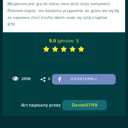
Margonem jest grą do której mam dość duży sentyment.
Polecam zagrać, nie każdemu przypadnie do gustu ale myślę
że napewno choć trochę takich osób się tutaj znajdzie.
8/10
5.0
(głosów:
1
)
2556
0
UDOSTĘPNIJ
Art napisany przez
Daniel67119