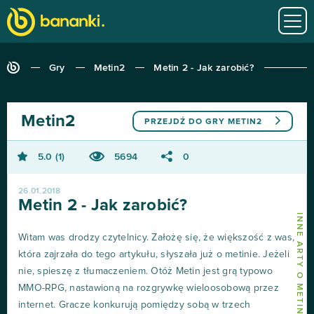
Gry
Metin2
Metin 2 - Jak zarobić?
Metin2
PRZEJDŹ DO GRY
METIN2
5.0
1
5694
0
26.01.2018
Metin 2 - Jak zarobić?
INNE ARTY O METIN2
Witam was drodzy czytelnicy. Założę się, że większość z was,
która zajrzała do tego artykułu, słyszała już o metinie. Jeżeli
nie, spieszę z tłumaczeniem. Otóż Metin jest grą typowo
MMO-RPG, nastawioną na rozgrywkę wieloosobową przez
internet. Gracze konkurują pomiędzy sobą w trzech