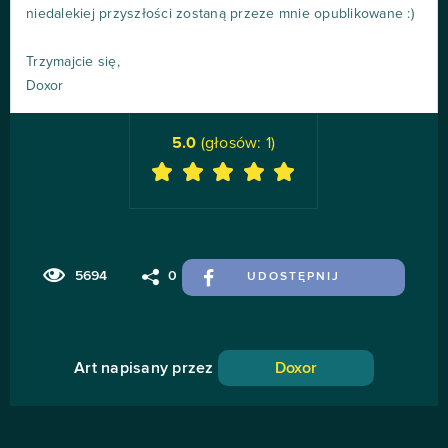
niedalekiej przyszłości zostaną przeze mnie opublikowane :)
Trzymajcie się,
Doxor
5.0
(głosów:
1
)
5694
0
UDOSTĘPNIJ
Art napisany przez
Doxor