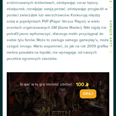
zróżnicowanych królestwach, zdobywając coraz lepszy
ekwipunek, rozwijając swoją postać, zdobywając przyjaciół w
postaci zwierzątek lub wierzchowców. Konkurują między
sobą w pojedynkach PVP (Player Versus Player), w wielu
GORĄCE ARTY
eventach organizowanych GM (Game Master). Nikt nigdy nie
potrafił jasno wytłumaczyć, dlaczego metin przyciągnął do
siebie tylu fanów. Może to zasługa samego gameplay'u, może
czegoś innego. Warto wspomnieć, że jak na rok 2009 grafika
metina powalała na łopatki, nie wymagając od naszych
pecetów ogromnych zasobów.
100
Grając w tę grę możesz zdobyć
GRAJ