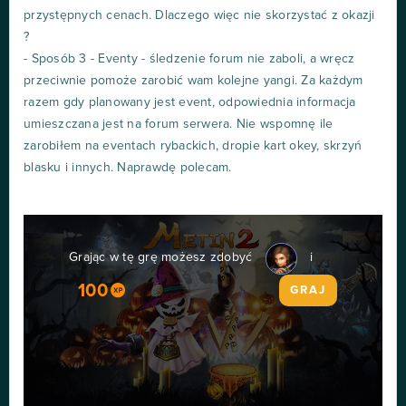
przystępnych cenach. Dlaczego więc nie skorzystać z okazji
?
- Sposób 3 - Eventy - śledzenie forum nie zaboli, a wręcz
przeciwnie pomoże zarobić wam kolejne yangi. Za każdym
razem gdy planowany jest event, odpowiednia informacja
umieszczana jest na forum serwera. Nie wspomnę ile
zarobiłem na eventach rybackich, dropie kart okey, skrzyń
blasku i innych. Naprawdę polecam.
Grając w tę grę możesz zdobyć
i
100
GRAJ