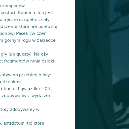
ch kompanów.
ostaci. Robienie ich jest
o będzie uzupełnić cały
dczenie które nie udało się
kuponów) Pasek ćwiczeń
ym górnym rogu w zakładce
gry lub questy). Należy
t fragmentów ninja dzięki
wpływ na przebieg bitwy:
 jedzeniem
 ( bonus 1 gwiazdka = 0%,
re zdobywamy z wydarzeń
który zdobywamy w
, antidotum itp) które