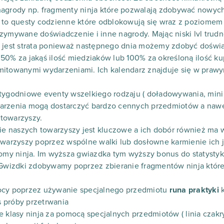
nagrody np. fragmenty ninja które pozwalają zdobywać nowy
 to questy codzienne które odblokowują się wraz z poziomem p
zymywane doświadczenie i inne nagrody. Mając niski lvl trudn
e jest strata ponieważ następnego dnia możemy zdobyć doświa
 50% za jakąś ilość miedziaków lub 100% za określoną ilość 
mitowanymi wydarzeniami. Ich kalendarz znajduje się w praw
tygodniowe eventy wszelkiego rodzaju ( doładowywania, mini 
arzenia mogą dostarczyć bardzo cennych przedmiotów a nawe
towarzyszy.
nie naszych towarzyszy jest kluczowe a ich dobór również ma 
towarzyszy poprzez wspólne walki lub dosłowne karmienie ich
iomy ninja. Im wyższa gwiazdka tym wyższy bonus do statystyk
. Gwizdki zdobywamy poprzez zbieranie fragmentów ninja któ
ocy poprzez używanie specjalnego przedmiotu
runa praktyki
 próby przetrwania
 klasy ninja za pomocą specjalnych przedmiotów ( linia czakry