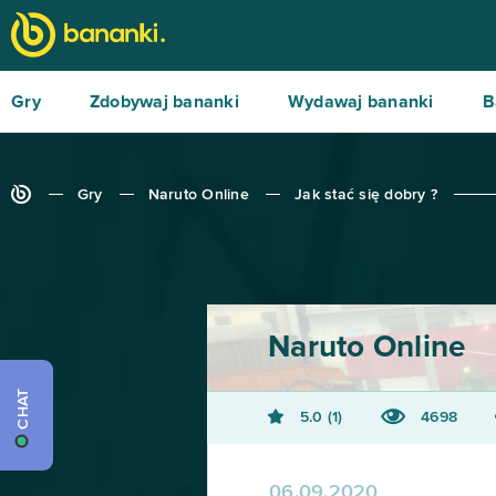
Gry
Zdobywaj bananki
Wydawaj bananki
B
Gry
Naruto Online
Jak stać się dobry ?
Naruto Online
CHAT
5.0
1
4698
06.09.2020