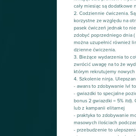
cały miesiąc są dodatkowe 
2. Codziennie ćwiczenia. Są
korzystne ze względu na otr
pasek ćwiczeń jednak to ni
zdobyć poprzedniego dnia (
można uzupełnić również li
dzienne ćwiczenia.
3. Bieżące wydarzenia to co
zwrócić uwagę na to że wyd
którym rekrutujemy nowych 
4. Szkolenie ninja. Ulepsza
- awans to zdobywanie lvl 
- gwiazdki to specjalne poz
bonus 2 gwiazdki = 5% itd)
lub z kampanii elitarnej
- praktyka to zdobywanie m
masowych ilościach podczas
- przebudzenie to ulepszenie