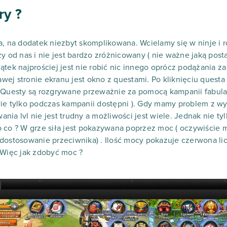
ry ?
a, na dodatek niezbyt skomplikowana. Wcielamy się w ninje i
ży od nas i nie jest bardzo zróżnicowany ( nie ważne jaką pos
ątek najprościej jest nie robić nic innego oprócz podążania z
rawej stronie ekranu jest okno z questami. Po kliknięciu quest
 Questy są rozgrywane przeważnie za pomocą kampanii fabular
wie tylko podczas kampanii dostępni ). Gdy mamy problem z w
nia lvl nie jest trudny a możliwości jest wiele. Jednak nie t
o co ? W grze siła jest pokazywana poprzez moc ( oczywiście
 dostosowanie przeciwnika) . Ilość mocy pokazuje czerwona l
 Więc jak zdobyć moc ?