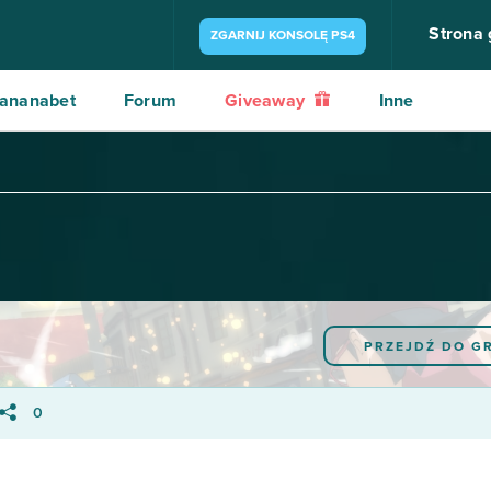
Strona
ZGARNIJ KONSOLĘ PS4
ananabet
Forum
Giveaway
Inne
PRZEJDŹ DO G
0