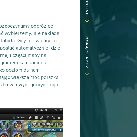
 rozpoczynamy podróż po
tać wybierzemy, nie nakłada
GORĄCE ARTY
a fabułą. Gdy nie wiemy co
a postać automatycznie idzie
nej ( części mapy na
ygraniem kampanii nie
ylko poziom da nam
 mając większą moc porażka
iczba w lewym górnym rogu