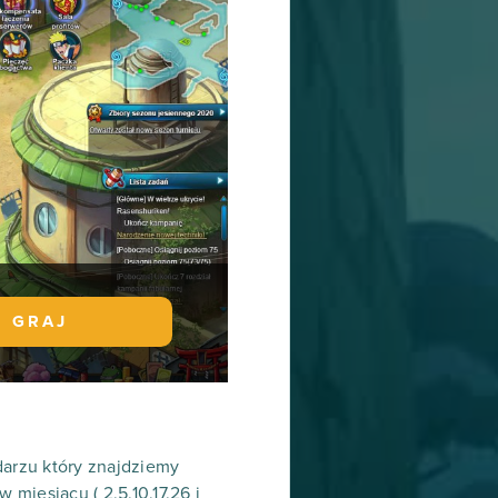
GRAJ
arzu który znajdziemy
 miesiącu ( 2,5,10,17,26 i