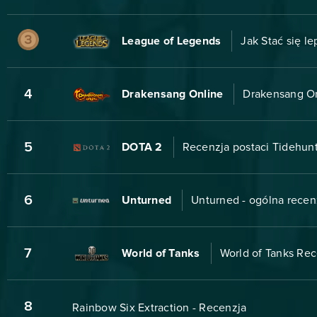
League of Legends
Jak Stać się 
4
Drakensang Online
Drakensang On
5
DOTA 2
Recenzja postaci Tidehunt
6
Unturned
Unturned - ogólna recen
7
World of Tanks
World of Tanks Rec
8
Rainbow Six Extraction - Recenzja