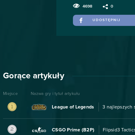
4698
0
UDOSTĘPNIJ
Gorące artykuły
Miejsce
Nazwa gry i tytuł artykułu
League of Legends
3 najlepszych 
CSGO Prime (B2P)
Flipsid3 Tactic