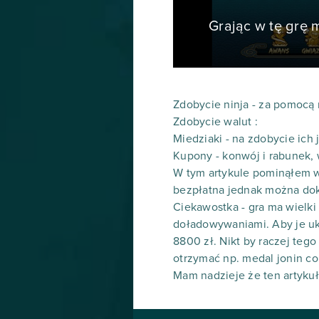
Grając w tę grę
Zdobycie ninja - za pomocą r
Zdobycie walut :
Miedziaki - na zdobycie ich
Kupony - konwój i rabunek,
W tym artykule pominąłem ws
bezpłatna jednak można dok
Ciekawostka - gra ma wielki
doładowywaniami. Aby je uk
8800 zł. Nikt by raczej teg
otrzymać np. medal jonin c
Mam nadzieje że ten artykuł