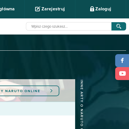
 główna
Zarejestruj
Zaloguj
INNE ARTY O NARUTO ONLINE
RY
NARUTO ONLINE