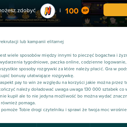
100
 możesz zdobyć
i
ekrutacji lub kampanii elitarnej
 jest wiele sposobów między innymi to pieczęć bogactwa i żyz
 wydarzenia tygodniowe, paczka online, codzienne logowanie
zystkie sposoby rozgrywki za które należy płacić. Gra w pod
upić bonusy ułatwiające rozgrywkę.
 aspekt pay to win ze względu na korzyści jakie można przez 
ończyć należy doładować uwaga uwaga 130 000 sztabek co w 
o nie kupił ale to nie jedyna możliwość bo można wydać znacz
o również pomaga.
 pomoże Tobie drogi czytelniku i sprawi że twoja moc wrośnie