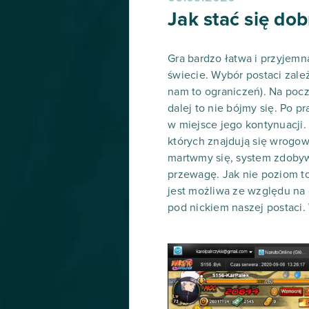
Jak stać się dob
Gra bardzo łatwa i przyjemn
świecie. Wybór postaci zale
nam to ograniczeń). Na pocz
dalej to nie bójmy się. Po p
w miejsce jego kontynuacji.
których znajdują się wrogo
martwmy się, system zdobywa
przewagę. Jak nie poziom t
jest możliwa ze względu na
pod nickiem naszej postaci.