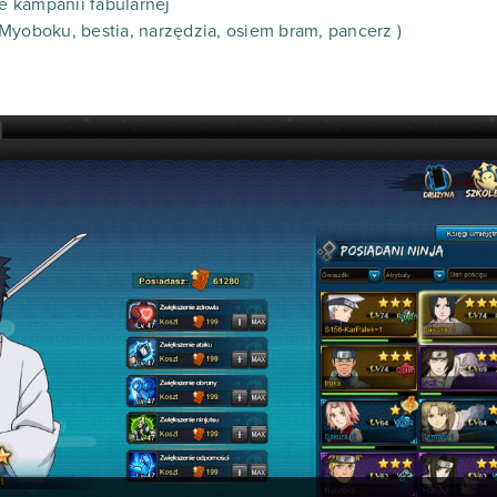
 kampanii fabularnej
Myoboku, bestia, narzędzia, osiem bram, pancerz )