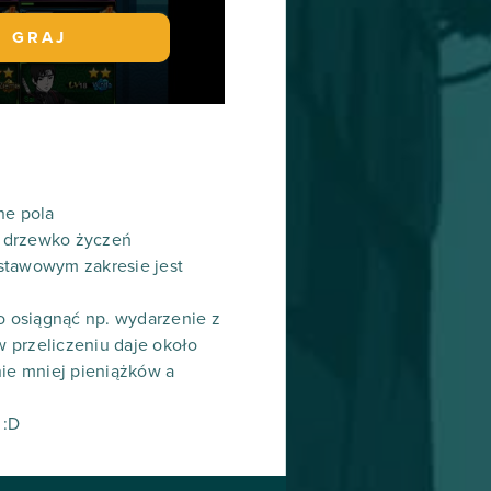
GRAJ
ne pola
, drzewko życzeń
stawowym zakresie jest
to osiągnąć np. wydarzenie z
przeliczeniu daje około
nie mniej pieniążków a
 :D