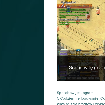
Grając w tę grę
Sposobów jest ogrom :
1. Codziennie logowanie. C
klikając sala profitów i wyb