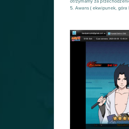
otrzymamy za przechodzenie
5. Awans ( ekwipunek, góra 