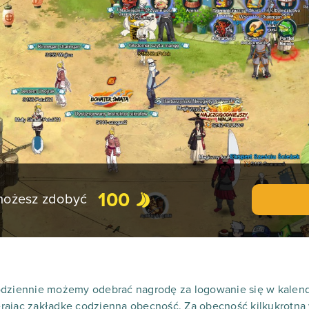
100
 możesz zdobyć
odziennie możemy odebrać nagrodę za logowanie się w kalend
ierając zakładkę codzienna obecność. Za obecność kilkukrotną w