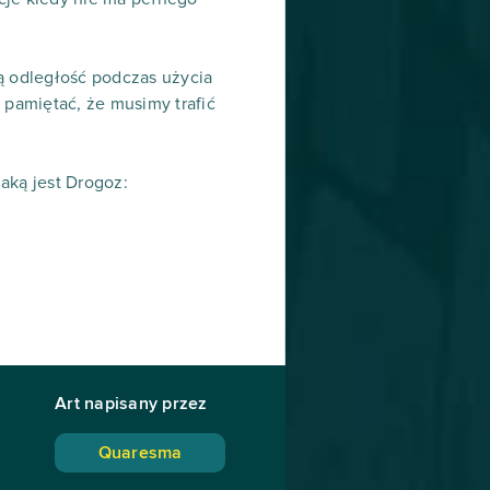
 odległość podczas użycia
pamiętać, że musimy trafić
jaką jest Drogoz:
Art napisany przez
Quaresma