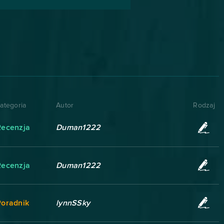
ategoria
Autor
Rodzaj
Recenzja
Duman1222
Recenzja
Duman1222
Poradnik
lynnSSky