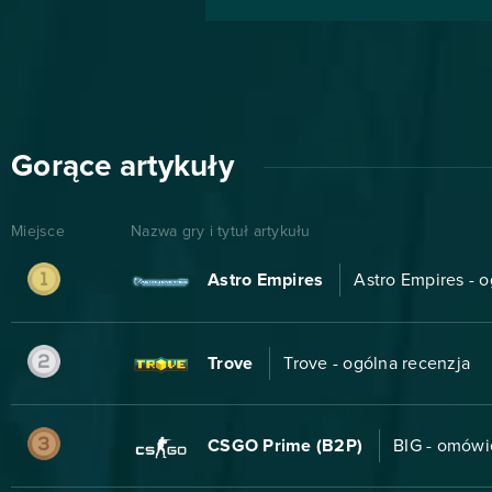
Gorące artykuły
Miejsce
Nazwa gry i tytuł artykułu
Astro Empires
Astro Empires - 
Trove
Trove - ogólna recenzja
CSGO Prime (B2P)
BIG - omówi