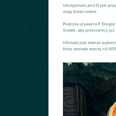
Umiejętność pod Q jest przy
stoją blisko siebie.
Podczas używania F Drogoz m
środek, aby przeciwnicy już 
Ultimate jest dobrze wykorz
który posiada więcej niż 60%