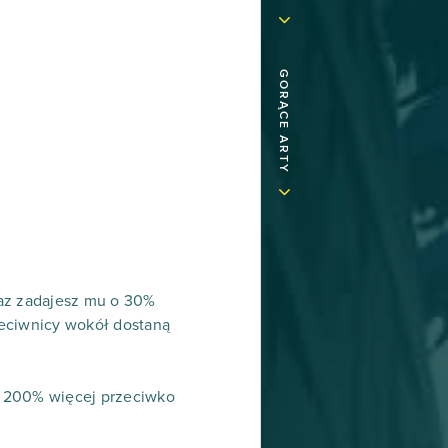
GORĄCE ARTY
raz zadajesz mu o 30%
rzeciwnicy wokół dostaną
 i 200% więcej przeciwko