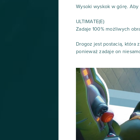
Wysoki wyskok w górę. Aby d
ULTIMATE(E)
Zadaje 100% możliwych obr
Drogoz jest postacią, która
ponieważ zadaje on niesamow