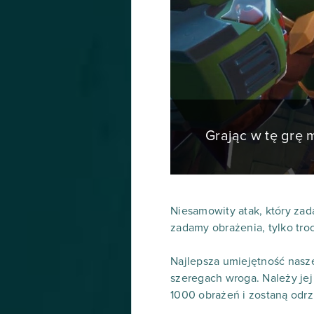
Grając w tę grę
Niesamowity atak, który zadaj
zadamy obrażenia, tylko tro
Najlepsza umiejętność nasze
szeregach wroga. Należy jej
1000 obrażeń i zostaną odrz