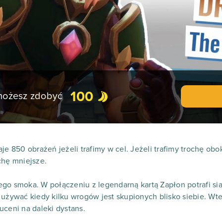
100
 możesz zdobyć
e 850 obrażeń jeżeli trafimy w cel. Jeżeli trafimy trochę obok,
chę mniejsze.
go smoka. W połączeniu z legendarną kartą Zapłon potrafi si
 używać kiedy kilku wrogów jest skupionych blisko siebie. W
uceni na daleki dystans.