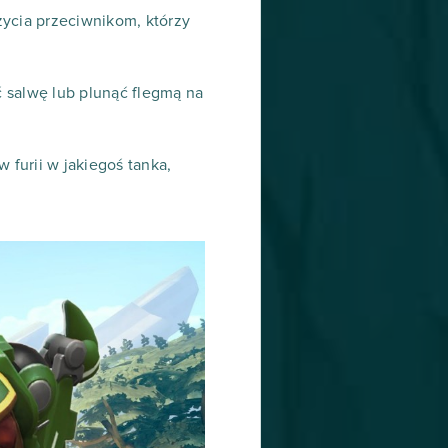
życia przeciwnikom, którzy
 salwę lub plunąć flegmą na
furii w jakiegoś tanka,