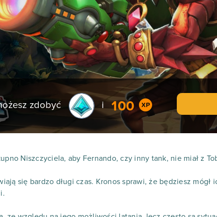
100
 możesz zdobyć
i
kupno Niszczyciela, aby Fernando, czy inny tank, nie miał z T
ają się bardzo długi czas. Kronos sprawi, że będziesz mógł i
i.
a, ze względu na jego możliwości latania, lecz często są sytu