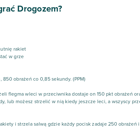
 grać Drogozem?
tnię rakiet
stać w grze
, 850 obrażeń co 0,85 sekundy. (PPM)
eli flegma wleci w przeciwnika dostaje on 150 pkt obrażeń o
dy, lub możesz strzelić w nią kiedy jeszcze leci, a wszyscy p
akiety i strzela salwą gdzie każdy pocisk zadaje 250 obrażeń