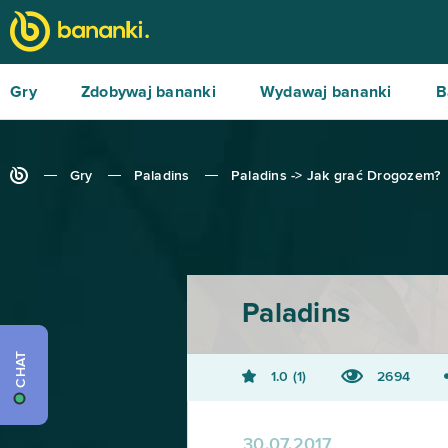
Gry
Zdobywaj bananki
Wydawaj bananki
B
Gry
Paladins
Paladins -> Jak grać Drogozem?
Paladins
CHAT
1.0
1
2694
30.07.2017