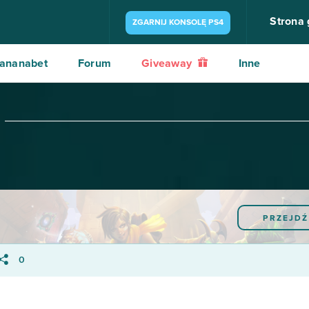
Strona
ZGARNIJ KONSOLĘ PS4
ananabet
Forum
Giveaway
Inne
PRZEJDŹ
0