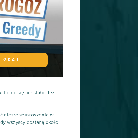
GRAJ
 to nic się nie stało. Też
ać niezłe spustoszenie w
tedy wszyscy dostaną około