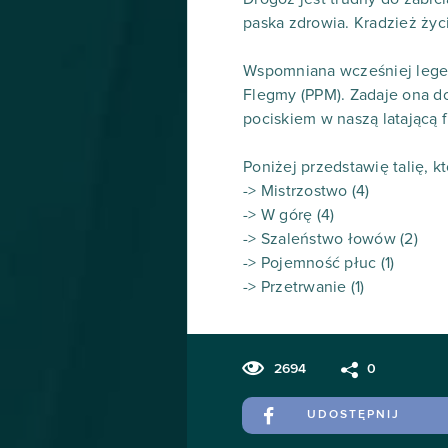
paska zdrowia. Kradzież życ
Wspomniana wcześniej legen
Flegmy (PPM). Zadaje ona d
pociskiem w naszą latającą 
Poniżej przedstawię talię, k
-> Mistrzostwo (4)
-> W górę (4)
-> Szaleństwo łowów (2)
-> Pojemność płuc (1)
-> Przetrwanie (1)
2694
0
UDOSTĘPNIJ