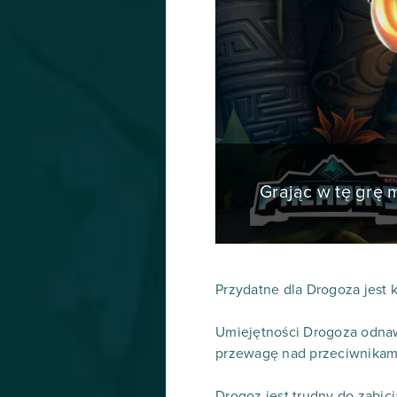
Grając w tę grę
Przydatne dla Drogoza jest 
Umiejętności Drogoza odnawi
przewagę nad przeciwnikam
Drogoz jest trudny do zabici