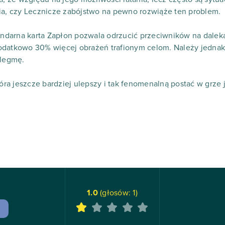
ia, czy Lecznicze zabójstwo na pewno rozwiąże ten problem.
darna karta Zapłon pozwala odrzucić przeciwników na daleką
odatkowo 30% więcej obrażeń trafionym celom. Należy jednak 
flegmę.
tóra jeszcze bardziej ulepszy i tak fenomenalną postać w grze 
1.0
(głosów:
1
)