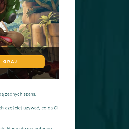
GRAJ
obą żadnych szans.
ch częściej używać, co da Ci
acje kiedy nie ma pełnego