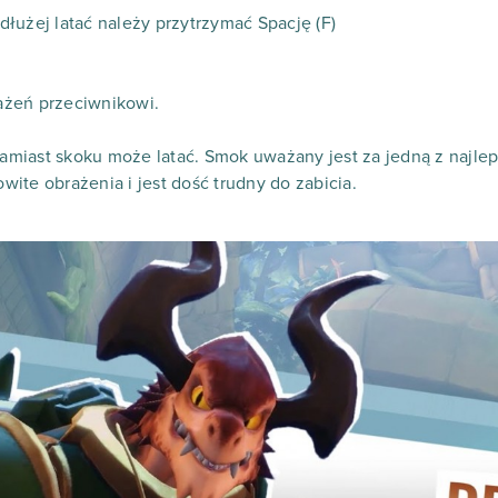
łużej latać należy przytrzymać Spację (F)
ażeń przeciwnikowi.
 zamiast skoku może latać. Smok uważany jest za jedną z najle
ite obrażenia i jest dość trudny do zabicia.