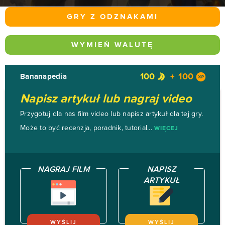
GRY Z ODZNAKAMI
WYMIEŃ WALUTĘ
100
100
Bananapedia
Napisz artykuł lub nagraj video
Przygotuj dla nas film video lub napisz artykuł dla tej gry.
Może to być recenzja, poradnik, tutorial...
WIĘCEJ
NAGRAJ FILM
NAPISZ
ARTYKUŁ
WYŚLIJ
WYŚLIJ