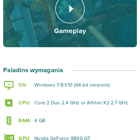
Maksymalnie możecie grać w sześć osób po jednej
stronie barykady. Mapy są bardzo przestrzenne, a
plansze w większości otwarte. W podstawowym trybie
Gameplay
oferowanym przez tę strzelaninę jest Oblężenie,
podczas którego zawalczysz o dominację nad
poszczególnymi sektorami mapy. Jeśli Tobie i Twoim
znajomym uda się zająć odpowiednią ilość terenu,
Paladins wymagania
przywołacie maszynę oblężniczą, która będzie siała
spustoszenie na terytoriach przeciwnika. Pamiętaj
OS:
Windows 7/8.1/10 (64-bit versions)
jednak, że jeśli nie zapewnicie jej odpowiedniej obrony,
to wrogowie z łatwością przerobią ją na bezużyteczną
CPU:
Core 2 Duo 2.4 GHz or Athlon X2 2.7 GHz
blachę.
RAM:
4 GB
Oprócz typowej dla FPS-ów rozgrywki, dodatkową
atrakcję stanowią elementy gry karcianych, podczas
GPU:
Nvidia GeForce 8800 GT