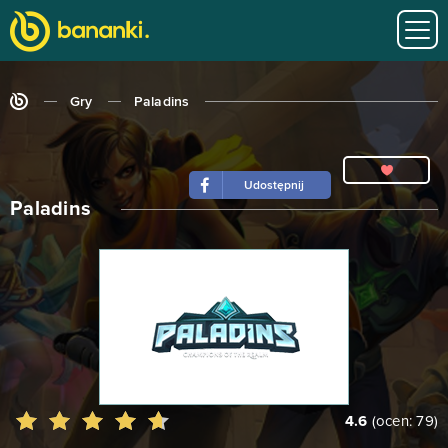
Gry
Paladins
Udostępnij
Paladins
4.6
(ocen:
79
)