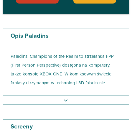
Opis Paladins
Paladins: Champions of the Realm to strzelanka FPP
(First Person Perspective) dostępna na komputery,
także konsolę XBOX ONE. W komiksowym świecie
fantasy utrzymanym w technologii 3D fabuła nie
odgrywa zbyt dużej roli, bo chodzi przede wszystkim o
wyrafinowaną i dynamiczną rozgrywkę PvP.
Wybierz jednego ze sporej palety bohaterów
Screeny
podzielonych na cztery główne klasy. W zależności od