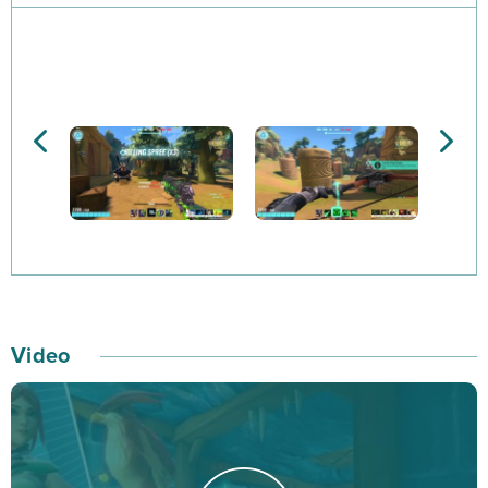
tego, który styl gry preferujesz, podejmiesz rękawicę
jako obrońca, napastnik, wsparcie, bądź skrzydłowy.
Oprócz podstawowych broni, bohaterowie wyposażeni
są w zestaw czterech unikalnych umiejętności –
przeważnie ofensywnych. Oprócz tego postaci
posiadają cechy mobilne i mogą korzystać z
wierzchowców w celu szybszego przemieszczania się
po mapie.
Rozgrywka w Paladins: Champions of the Realm to coś,
co zadowoli miłośników dynamicznej rozgrywki. Bitwy
Video
toczone są w bardzo szybkim tempie, ale nie
przeszkodzi to nawet najmniej doświadczonym
graczom w czerpaniu przyjemności z pojedynków.