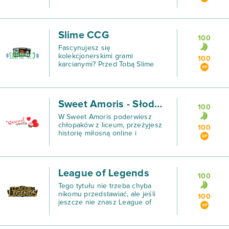
GAME w 2014 roku i w krótkim
czasie podbiła serca milionów
użytkowników na całym świecie.
Slime CCG
100
Fascynujesz się
kolekcjonerskimi grami
100
karcianymi? Przed Tobą Slime
CCG, która z całą pewnością
pochłonie Cię na długie godziny!
Sweet Amoris - Słodki Flirt
100
W Sweet Amoris poderwiesz
chłopaków z liceum, przeżyjesz
100
historię miłosną online i
stworzysz piękną nastolatkę,
której nie sposób się oprzeć.
League of Legends
100
Tego tytułu nie trzeba chyba
nikomu przedstawiać, ale jeśli
100
jeszcze nie znasz League of
Legends, to najwyższy czas to
zmienić.