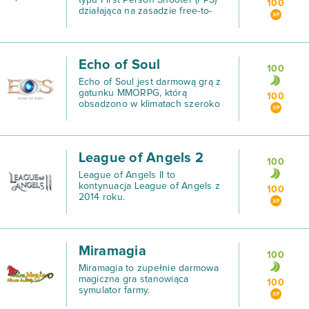
typu First Person Shooter (FPS)
100
działająca na zasadzie free-to-
play.
Echo of Soul
100
Echo of Soul jest darmową grą z
gatunku MMORPG, którą
100
obsadzono w klimatach szeroko
pojętego fantasy.
League of Angels 2
100
League of Angels II to
kontynuacja League of Angels z
100
2014 roku.
Miramagia
100
Miramagia to zupełnie darmowa
magiczna gra stanowiąca
100
symulator farmy.