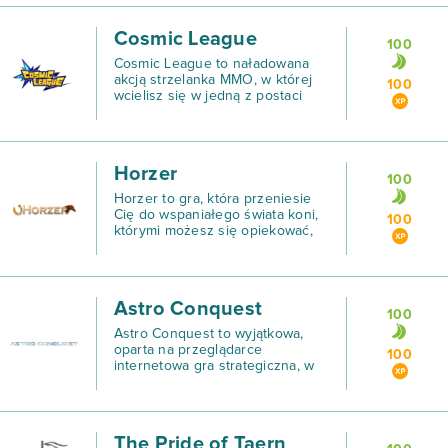
oferująca graczom łatwą i
przyjemną przygodę wśród
Cosmic League
przyjaznej społecznośc
100
Cosmic League to naładowana
akcją strzelanka MMO, w której
100
wcielisz się w jedną z postaci
inspirowanych japońską kulturą
Anime.
Horzer
100
Horzer to gra, która przeniesie
Cię do wspaniałego świata koni,
100
którymi możesz się opiekować,
ćwiczyć je, a nawet brać udział w
ekscytujących wyścigach!
Astro Conquest
100
Astro Conquest to wyjątkowa,
oparta na przeglądarce
100
internetowa gra strategiczna, w
której możesz stworzyć własne
imperium w… kosmosie.
The Pride of Taern