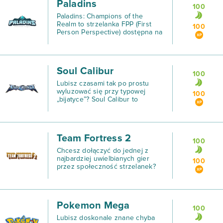
Paladins
100
Paladins: Champions of the
Realm to strzelanka FPP (First
100
Person Perspective) dostępna na
komputery, także konsolę XBOX
ONE.
Soul Calibur
100
Lubisz czasami tak po prostu
wyluzować się przy typowej
100
„bijatyce”? Soul Calibur to
rozbudowana, trójwymiarowa gra
właśnie tego typu, która pozwoli
Ci na toczenie licznych
pojedynków z wykorzystaniem
Team Fortress 2
100
Chcesz dołączyć do jednej z
najbardziej uwielbianych gier
100
przez społeczność strzelanek?
Wspaniała, na wpół komiksowa
grafika, dynamiczna akcja i
różnorodność klas postaci – to
wszystko zawarte jest wł
Pokemon Mega
100
Lubisz doskonale znane chyba