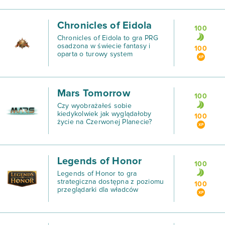
Chronicles of Eidola
100
Chronicles of Eidola to gra PRG
osadzona w świecie fantasy i
100
oparta o turowy system
rozgrywki, w którym gracze
zbierają drużynę oraz
niezależnych pomocników i stają
ramię w ramię przeciwko
Mars Tomorrow
złowieszczy
100
Czy wyobrażałeś sobie
kiedykolwiek jak wyglądałoby
100
życie na Czerwonej Planecie?
Porównaj swoje wyobrażenia do
tego, co zaprezentowali twórcy
Mars Tomorrow.
Legends of Honor
100
Legends of Honor to gra
strategiczna dostępna z poziomu
100
przeglądarki dla władców
pragnących zyskać prawdziwą
legendę w pogrążonym w wojnie
królestwie, o które biją się trzy
zwaśnione frakcje.