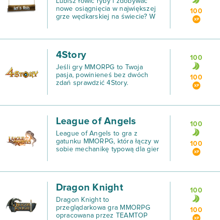
Lubisz łowić ryby i zdobywać
nowe osiągnięcia w największej
100
grze wędkarskiej na świecie? W
takim razie nic tak nie zadowoli
Cię, jak Let’s Fish - Na Ryby.
4Story
100
Jeśli gry MMORPG to Twoja
pasja, powinieneś bez dwóch
100
zdań sprawdzić 4Story.
League of Angels
100
League of Angels to gra z
gatunku MMORPG, która łączy w
100
sobie mechanikę typową dla gier
fabularnych z elementami
strategicznymi.
Dragon Knight
100
Dragon Knight to
przeglądarkowa gra MMORPG
100
opracowana przez TEAMTOP