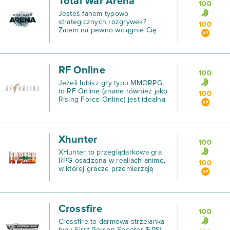
Total War Arena
100
Jesteś fanem typowo
strategicznych rozgrywek?
100
Zatem na pewno wciągnie Cię
świat Total War Arena, łączący w
sobie elementy RTS oraz MOBA.
RF Online
100
Jeżeli lubisz gry typu MMORPG,
to RF Online (znane również jako
100
Rising Force Online) jest idealną
rozgrywką dla Ciebie!
Xhunter
100
XHunter to przeglądarkowa gra
RPG osadzona w realiach anime,
100
w której gracze przemierzają
razem świat, wykonują
przeróżne misje, rekrutują nowe
jednostki do swojej drużyny i
rozpoczynają przygodę, aby
Crossfire
100
Crossfire to darmowa strzelanka