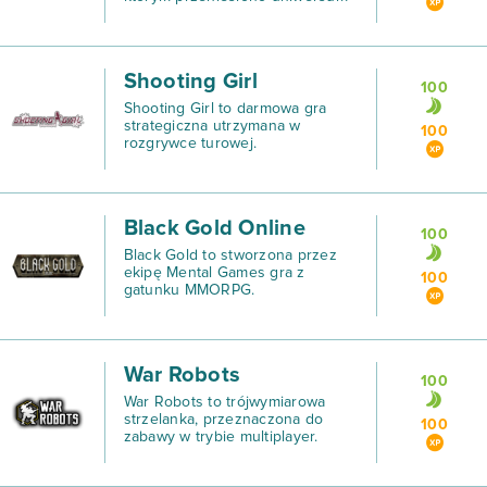
Star Treka do świata gier
komputerowych.
Shooting Girl
100
Shooting Girl to darmowa gra
strategiczna utrzymana w
100
rozgrywce turowej.
Black Gold Online
100
Black Gold to stworzona przez
ekipę Mental Games gra z
100
gatunku MMORPG.
War Robots
100
War Robots to trójwymiarowa
strzelanka, przeznaczona do
100
zabawy w trybie multiplayer.