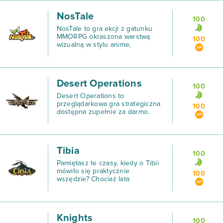
NosTale
100
NosTale to gra akcji z gatunku
MMORPG okraszona warstwą
100
wizualną w stylu anime,
oferująca Ci zostanie częścią
epickiego uniwersum z mega
aktywną i pomocną
społecznością graczy.
Desert Operations
100
Desert Operations to
przeglądarkowa gra strategiczna
100
dostępna zupełnie za darmo.
Tibia
100
Pamiętasz te czasy, kiedy o Tibii
mówiło się praktycznie
100
wszędzie? Chociaż lata
świetności ta gra MMORPG ma
już za sobą, to Tibia wciąż
przyciąga tysiące graczy do
swojego świata.
Knights
100