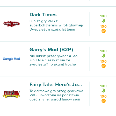
internetową, która przetestuje
Twoje umiejętności zarządzania
nie tylko zasobami, ale i
Dark Times
stworzoną po
100
Lubisz gry RPG z
superbohaterami w roli głównej?
100
Dwadzieścia sześć lat temu
człowiek o imieniu Dr.
Garry's Mod (B2P)
100
Nie lubisz przegrywać? A kto
lubi? Nie cieszysz się ze
100
zwycięstw? To akurat trochę
dziwne, ale jeśli żaden z tych
aspektów typowych dla gier typu
sandbox nie leży w Twojej strefie
zainteresowań, to Ga
Fairy Tale: Hero's Journey
100
To darmowa gra przeglądarkowa
RPG, utworzona na podstawie
100
dość znanej wśród fanów serii
anime.