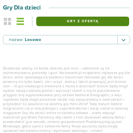
Gry Dla dzieci
GRY Z OFERTĄ
nazwa:
Losowo
nazwa:
Losowo
nazwa:
od A do Z
nazwa:
od Z do A
Doskonale wiemy, że każde dziecko jest inne – odmienne są ich
zainteresowania, potrzeby i gust. Na bananki.pl znajdziesz najlepsze gry dla
dzieci, które spodobają się każdemu maluchowi! Darmowe gry dla dzieci
ocena:
od najwyższej
powinny nie tylko bawić, ale i uczyć. Jedną z takich propozycji jest Animal
ocena:
od najniższej
Jam – to gra edukacyjna stworzona z myślą o dzieciach! Gracze będą mogli
wybrać swoją ulubioną postać i wyruszyć razem z nią na poszukiwanie
przygód. Grę wyprodukowano przy udziale National Geographic, a więc
data dodania:
od nowych
najmłodsi będą mogli poszerzać dzięki niej swoją wiedzę o zwierzętach i
przyrodzie! Co powiecie na świetną grę Hero Zero? Twój maluch będzie
data dodania:
od starych
mógł wcielić się w rolę jednego z superbohaterów i wziąć udział w barwnej
rozgrywce! Gry dla dzieci online to świetna zabawa – warto włączyć
maluchom grę Wolni Farmerzy, aby razem z nimi zbudować własną farmę i
przekształcić ją w wesołe, zielone gospodarstwo! Podobną pozycją jest
Miramagia, gdzie oprócz założenia farmy Twoje pociechy będą mogły
uprawiać tam barwne rośliny i wychować własnego… smoka!