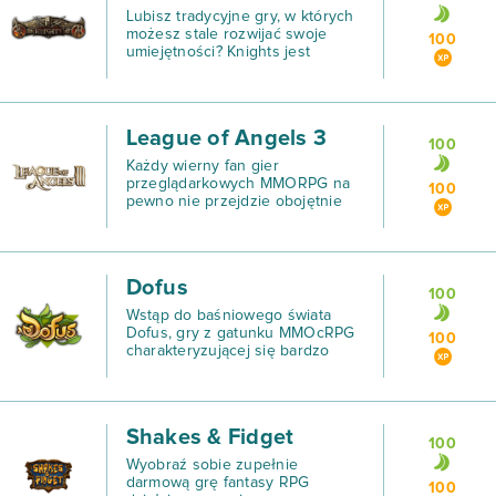
Lubisz tradycyjne gry, w których
możesz stale rozwijać swoje
100
umiejętności? Knights jest
rozgrywką klasyfikowaną jako
tekstowa gra przeglądarkowa.
League of Angels 3
100
Każdy wierny fan gier
przeglądarkowych MMORPG na
100
pewno nie przejdzie obojętnie
obok tej trzeciej serii słynnej gry.
Dofus
100
Wstąp do baśniowego świata
Dofus, gry z gatunku MMOcRPG
100
charakteryzującej się bardzo
barwną i przyjemną dla oka
grafiką 2D.
Shakes & Fidget
100
Wyobraź sobie zupełnie
darmową grę fantasy RPG
100