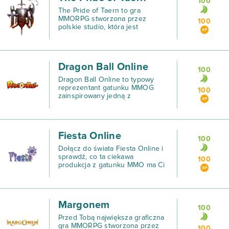
100
The Pride of Taern to gra
MMORPG stworzona przez
100
polskie studio, która jest
kombinacją klasycznego RPG
przedstawionego w
izometrycznej perspektywie i
wykazuje się niezwykle ciekawą
Dragon Ball Online
oraz nieszablonową
100
Dragon Ball Online to typowy
reprezentant gatunku MMOG
100
zainspirowany jedną z
najpopularniejszych mang/anime
- Dragon Ball.
Fiesta Online
100
Dołącz do świata Fiesta Online i
sprawdź, co ta ciekawa
100
produkcja z gatunku MMO ma Ci
do zaoferowania.
Margonem
100
Przed Tobą największa graficzna
gra MMORPG stworzona przez
100