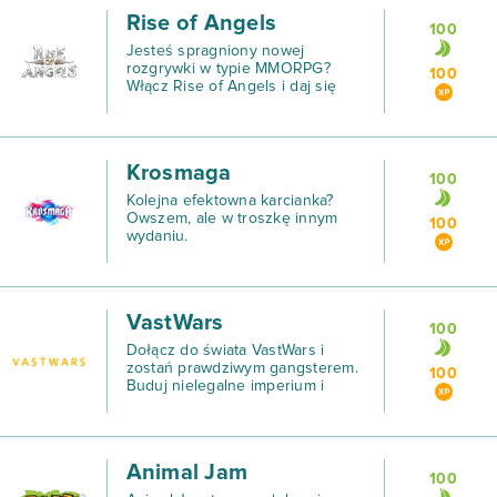
Rise of Angels
100
Jesteś spragniony nowej
rozgrywki w typie MMORPG?
100
Włącz Rise of Angels i daj się
wciągnąć w tę niebanalną, nową
produkcję przeglądarkową!
Krosmaga
100
Kolejna efektowna karcianka?
Owszem, ale w troszkę innym
100
wydaniu.
VastWars
100
Dołącz do świata VastWars i
zostań prawdziwym gangsterem.
100
Buduj nielegalne imperium i
rozwijaj macki swojej
przestępczej działalności,
zarabiając przy okazji ogromne
pieniądze!
Animal Jam
100