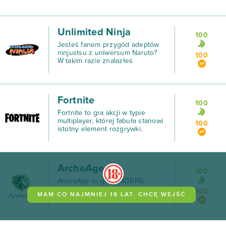
Unlimited Ninja
100
Jesteś fanem przygód adeptów
ninjustsu z uniwersum Naruto?
100
W takim razie znalazłeś
MMORPG, które spełni Twoje
wymagania.
Fortnite
100
Fortnite to gra akcji w typie
multiplayer, której fabuła stanowi
100
istotny element rozgrywki.
ArcheAge
100
ArcheAge to gra MMORPG
opracowana przez koreańskiego
100
MAM CO NAJMNIEJ 18 LAT. CHCĘ WEJŚĆ
programistę Jake'a Song i jego
firmę deweloperską, XL Games.