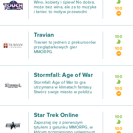
Wino, kobiety i śpiew! No dobra,
może bez wina, ale za to muzyka
100
i taniec to motyw przewodni
Touch Online - wciągającej gry, w
której uczestnicy tańczą do
rozmaitych utworów popkultury.
Travian
100
Travian to jednen z prekursorów
przeglądarkowych gier
100
MMORPG.
Stormfall: Age of War
100
Stormfall: Age of War to gra
utrzymana w klimatach fantasy.
100
Stwórz swoje miasto w pobliżu
zamku i rekrutuj odpowiednie
jednostki, które pomogą Ci w
stworzeniu potężnej armii, która
zburzy wrogie poste
Star Trek Online
100
Zapoznaj się z pierwszym
tytułem z gatunku MMORPG, w
100
którym przeniesiono uniwersum