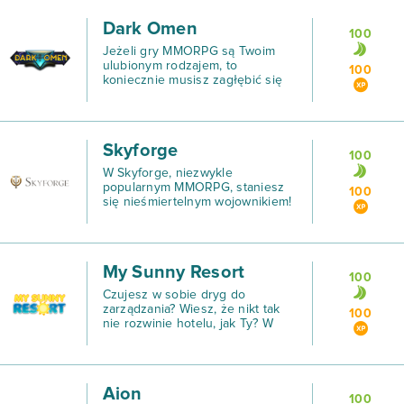
Dark Omen
100
Jeżeli gry MMORPG są Twoim
ulubionym rodzajem, to
100
koniecznie musisz zagłębić się
w rozgrywkę Dark Omen!
Skyforge
100
W Skyforge, niezwykle
popularnym MMORPG, staniesz
100
się nieśmiertelnym wojownikiem!
My Sunny Resort
100
Czujesz w sobie dryg do
zarządzania? Wiesz, że nikt tak
100
nie rozwinie hotelu, jak Ty? W
takim razie pobierz zagraj w
przeglądarkowe My Sunny
Resort i stwórz plażowe
wczasowisko, które rozrośnie się
Aion
do
100