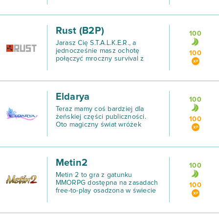
Drakensang.
Rust (B2P)
100
Jarasz Cię S.T.A.L.K.E.R., a
jednocześnie masz ochotę
100
połączyć mroczny survival z
sandboxem? Mamy dobre wieści,
bo autor aplikacji Garry’s Mod,
jednej z najpopularniejszych
modów do silnika Source, ma
Eldarya
100
Teraz mamy coś bardziej dla
żeńskiej części publiczności.
100
Oto magiczny świat wróżek
otoczony kolorowymi i pełnymi
przygód krainami, w których
czeka na Ciebie miłość,
przebieranki i wciągająca fabuła!
Metin2
100
Metin 2 to gra z gatunku
MMORPG dostępna na zasadach
100
free-to-play osadzona w świecie
typowym dla innych wschodnich
produkcji RPG.