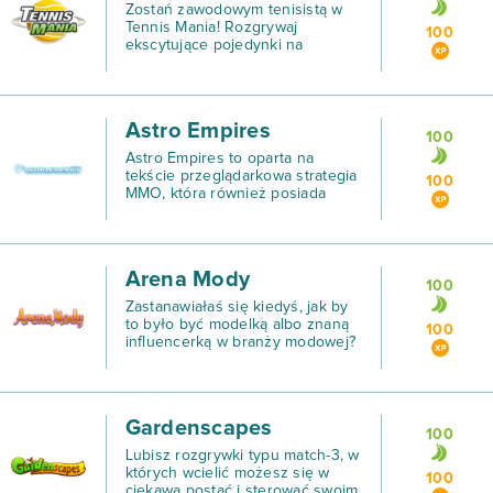
Zostań zawodowym tenisistą w
Tennis Mania! Rozgrywaj
100
ekscytujące pojedynki na
kortach i pnij się na drabince
najlepszych sportowców.
Astro Empires
100
Astro Empires to oparta na
tekście przeglądarkowa strategia
100
MMO, która również posiada
responsywny design, co
oznacza, że możesz w nią grać
także na urządzeniach
mobilnych.
Arena Mody
100
Zastanawiałaś się kiedyś, jak by
to było być modelką albo znaną
100
influencerką w branży modowej?
Wydawało Ci się to niemożliwe i
zbyt odległe do osiągnięcia? Nie
martw się, zanim zmienisz swoje
życie i
Gardenscapes
100
Lubisz rozgrywki typu match-3, w
których wcielić możesz się w
100
ciekawą postać i sterować swoim