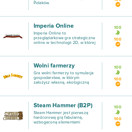
Polaków.
Imperia Online
100
Imperia Online to
przeglądarkowa gra strategiczna
100
online w technologii 2D, w której
przeniesiesz się do czasów
Średniowiecza w epoce przed
wynalezieniem prochu
strzelniczego.
Wolni farmerzy
100
Gra wolni farmerzy to symulacja
gospodarstwa, w którym
100
założysz własną, ekologiczną
farmę.
Steam Hammer (B2P)
100
Steam Hammer jest pierwszą
hardcorową grą fabularną,
100
wzbogaconą elementami
survivalowymi.