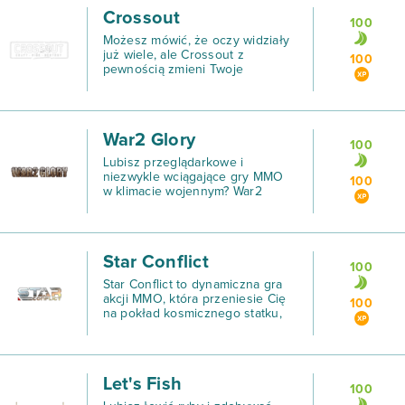
Crossout
100
Możesz mówić, że oczy widziały
już wiele, ale Crossout z
100
pewnością zmieni Twoje
postrzeganie gier MMO.
War2 Glory
100
Lubisz przeglądarkowe i
niezwykle wciągające gry MMO
100
w klimacie wojennym? War2
Glory przeniesie Ci prosto do
czasów II wojny światowej!
Star Conflict
100
Star Conflict to dynamiczna gra
akcji MMO, która przeniesie Cię
100
na pokład kosmicznego statku,
którym pokierujesz w olbrzymich
bitwach międzygalaktycznych
flot!
Let's Fish
100