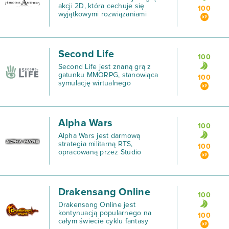
akcji 2D, która cechuje się
100
wyjątkowymi rozwiązaniami
graficznymi oraz pasjonującym
soundtrackiem.
Second Life
100
Second Life jest znaną grą z
gatunku MMORPG, stanowiąca
100
symulację wirtualnego
społeczeństwa.
Alpha Wars
100
Alpha Wars jest darmową
strategia militarną RTS,
100
opracowaną przez Studio
Hoppe.
Drakensang Online
100
Drakensang Online jest
kontynuacją popularnego na
100
całym świecie cyklu fantasy