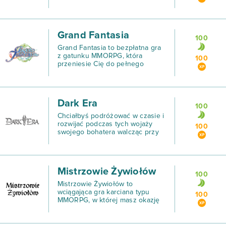
ekscytującej strategii MMO, w
którą możesz grać z poziomu
przeglądarki? Stań do walki u
boku Federacji ludzi lub
Grand Fantasia
Klingonów i zmierz się
100
Grand Fantasia to bezpłatna gra
z gatunku MMORPG, która
100
przeniesie Cię do pełnego
wyzwań świata fantasy.
Dark Era
100
Chciałbyś podróżować w czasie i
rozwijać podczas tych wojaży
100
swojego bohatera walcząc przy
okazji z różnymi przeciwnikami i
rywalizować z innymi graczami,
których tak samo pasjonują takie
podróże? Zag
Mistrzowie Żywiołów
100
Mistrzowie Żywiołów to
wciągająca gra karciana typu
100
MMORPG, w której masz okazję
powalczyć ze stworzeniami
rodem z fantastycznego świata.