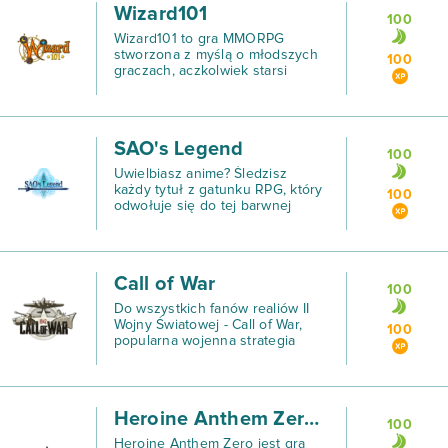
Wizard101
100
Wizard101 to gra MMORPG
stworzona z myślą o młodszych
100
graczach, aczkolwiek starsi
wyjadacze chcący poczuć się
trochę jak dzieci na pewno
wciągną się w tę produkcję!
SAO's Legend
100
Uwielbiasz anime? Śledzisz
każdy tytuł z gatunku RPG, który
100
odwołuje się do tej barwnej
części japońskiej kultury?
Prawdopodobnie słyszałeś już o
SAO’s Legend.
Call of War
100
Do wszystkich fanów realiów II
Wojny Światowej - Call of War,
100
popularna wojenna strategia
MMO, jest już dostępna w wersji
polskiej.
Heroine Anthem Zero (B2P)
100
Heroine Anthem Zero jest grą