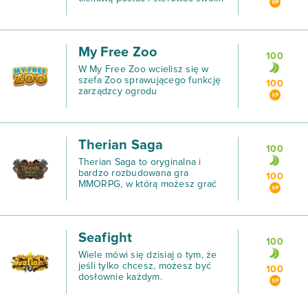
światem? W Gardenscapes masz
szansę zostać ogrodnikiem oraz
opiekować się swoją parcelą.
My Free Zoo
100
W My Free Zoo wcielisz się w
szefa Zoo sprawującego funkcję
100
zarządzcy ogrodu
zoologicznego online.
Therian Saga
100
Therian Saga to oryginalna i
bardzo rozbudowana gra
100
MMORPG, w którą możesz grać
z poziomu swojej przeglądarki
internetowej.
Seafight
100
Wiele mówi się dzisiaj o tym, że
jeśli tylko chcesz, możesz być
100
dosłownie każdym.