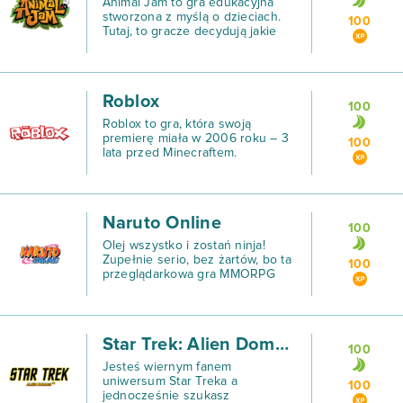
Animal Jam to gra edukacyjna
stworzona z myślą o dzieciach.
100
Tutaj, to gracze decydują jakie
cechy będzie posiadał ich
bohater.
Roblox
100
Roblox to gra, która swoją
premierę miała w 2006 roku – 3
100
lata przed Minecraftem.
Naruto Online
100
Olej wszystko i zostań ninja!
Zupełnie serio, bez żartów, bo ta
100
przeglądarkowa gra MMORPG
osadzona w uniwersum jednego
z najpopularniejszych anime
wciągnie Cię na wiele godzin.
Star Trek: Alien Domain
100
Jesteś wiernym fanem
uniwersum Star Treka a
100
jednocześnie szukasz