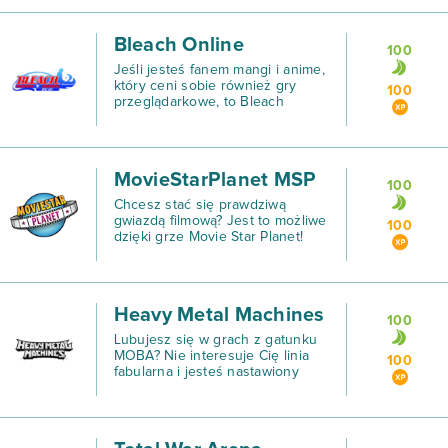
Bleach Online
100
Jeśli jesteś fanem mangi i anime,
który ceni sobie również gry
100
przeglądarkowe, to Bleach
Online idealnie wpasowuje się w
Twoje potrzeby.
MovieStarPlanet MSP
100
Chcesz stać się prawdziwą
gwiazdą filmową? Jest to możliwe
100
dzięki grze Movie Star Planet!
Heavy Metal Machines
100
Lubujesz się w grach z gatunku
MOBA? Nie interesuje Cię linia
100
fabularna i jesteś nastawiony
wyłącznie na czystą i pełną akcji
rozgrywkę? W takim razie
powinieneś pobrać Heavy Metal
Machines i dołączyć