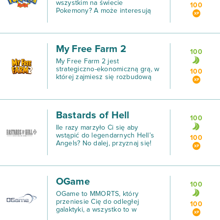
wszystkim na świecie
100
Pokemony? A może interesują
Cię gry przeglądarkowe? Jeśli
chociaż raz odpowiedziałeś
sobie „tak”, koniecznie zagraj w
tę wyjątkowo wciągającą
My Free Farm 2
rozgrywk
100
My Free Farm 2 jest
strategiczno-ekonomiczną grą, w
100
której zajmiesz się rozbudową
swojej wymarzonej farmy, ale też
roślinnością i hodowaniem
zwierząt.
Bastards of Hell
100
Ile razy marzyło Ci się aby
wstąpić do legendarnych Hell’s
100
Angels? No dalej, przyznaj się!
OGame
100
OGame to MMORTS, który
przeniesie Cię do odległej
100
galaktyki, a wszystko to w
oparciu o przeglądarkę