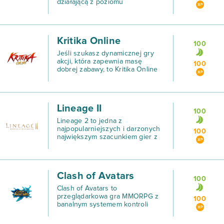
działającą z poziomu
przeglądarki i w dodatku
osadzoną w nieco komiksowym
klimacie, łączącym
średniowieczną fantastykę z
Kritika Online
dużą nutą humoru, a potem po
100
pro
Jeśli szukasz dynamicznej gry
akcji, która zapewnia masę
100
dobrej zabawy, to Kritika Online
powinna być kolejną pozycją na
Twojej liście!
Lineage II
100
Lineage 2 to jedna z
najpopularniejszych i darzonych
100
największym szacunkiem gier z
gatunku MMORPG.
Clash of Avatars
100
Clash of Avatars to
przeglądarkowa gra MMORPG z
100
banalnym systemem kontroli
postaci i w większości
zautomatyzowanym stylem gry,