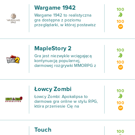
Wargame 1942
100
Wargame 1942 to realistyczna
gra dostępna z poziomu
100
przeglądarki, w której postawisz
się zarówno siłom Aliantów jak i
oddziałom Osi.
MapleStory 2
100
Gra jest niezwykle wciągającą
kontynuacją popularnej,
100
darmowej rozgrywki MMORPG z
2003 roku.
Łowcy Zombi
100
Łowcy Zombi: Apokalipsa to
darmowa gra online w stylu RPG,
100
która przeniesie Cię na
wschodnie USA, gdzie stawisz
czoła tajemniczemu wirusowi
zmieniającemu ludzi w zombi.
Touch
100