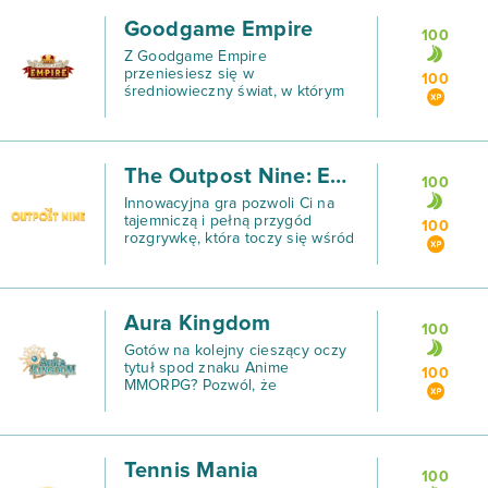
Goodgame Empire
100
Z Goodgame Empire
przeniesiesz się w
100
średniowieczny świat, w którym
wykażesz się jako wybitny
ekonomista i nieprzeciętny
strateg.
The Outpost Nine: Episode 1
100
Innowacyjna gra pozwoli Ci na
tajemniczą i pełną przygód
100
rozgrywkę, która toczy się wśród
ciekawych lokalizacji oraz…
samotnej kopalni położonej na
niewielkim księżycu.
Aura Kingdom
100
Gotów na kolejny cieszący oczy
tytuł spod znaku Anime
100
MMORPG? Pozwól, że
przedstawimy Ci Aura Kingdom,
w którym moc Gai jest
wszechobecna.
Tennis Mania
100