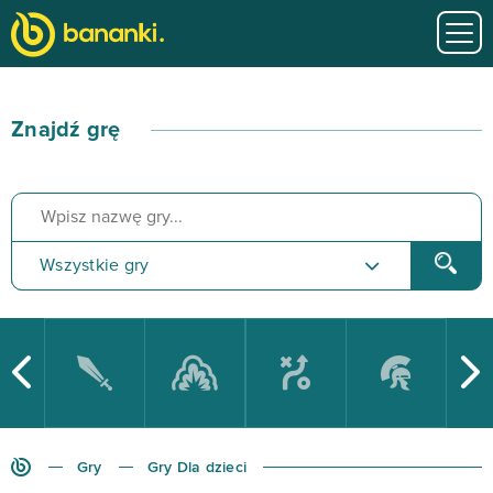
Znajdź grę
Wszystkie gry
Gry z zadaniami
Ostatnio grane
Ulubione gry
Gry
Gry Dla dzieci