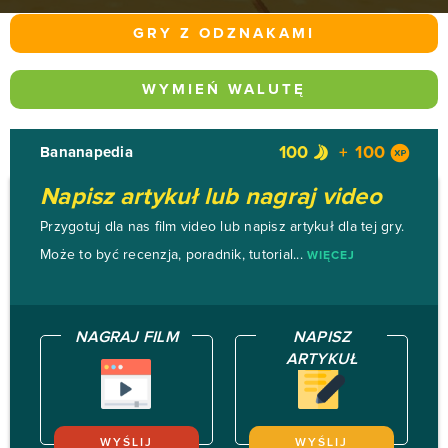
GRY Z ODZNAKAMI
WYMIEŃ WALUTĘ
100
100
Bananapedia
Napisz artykuł lub nagraj video
Przygotuj dla nas film video lub napisz artykuł dla tej gry.
Może to być recenzja, poradnik, tutorial...
WIĘCEJ
NAGRAJ FILM
NAPISZ
ARTYKUŁ
WYŚLIJ
WYŚLIJ