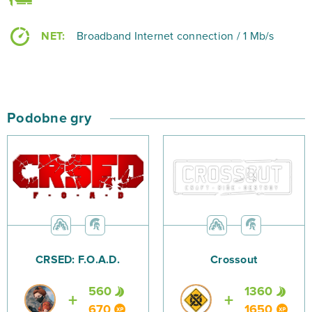
NET:
Broadband Internet connection / 1 Mb/s
Podobne gry
CRSED: F.O.A.D.
Crossout
560
1360
670
1650