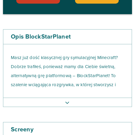
Opis BlockStarPlanet
Masz już dość klasycznej gry symulacyjnej Minecraft?
Dobrze trafiłeś, ponieważ mamy dla Ciebie świetną,
alternatywną grę platformową – BlockStarPlanet! To
szalenie wciągająca rozgrywka, w której stworzysz i
będziesz współdzielić rozmaite światy i cudowne krainy
z… klocków. Rozwijająca kreatywność rozgrywka
dostępna jest również mobilnie – na smartfony oraz
tablety z systemem operacyjnym Android i
Screeny
jednocześnie jest grą free-to-play.