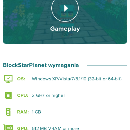
użytkownikami. Mechanika rozgrywki zapewnia dość
dużą dozę swobody i niemal nieograniczone pole do
zabawy.
Gameplay
Twórz rozmaite lokacje (np. miasta czy pustynie) i
wypełniaj je istotami oraz licznymi atrakcjami. Eksploruj
plansze przygotowane przez innych graczy oraz dziel
BlockStarPlanet wymagania
się z nimi własnymi projektami, jakie uda Ci się
stworzyć z klocków. W trakcie zabawy rozmawiaj ze
OS:
Windows XP/Vista/7/8.1/10 (32-bit or 64-bit)
znajomymi za pośrednictwem czatu, pomagając sobie
w ulepszaniu lokalizacji. Stwórz swój unikatowy świat
CPU:
2 GHz or higher
już dziś!
RAM:
1 GB
GPU:
512 MB VRAM or more