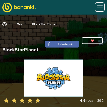
Gry
BlockStarPlanet
Udostępnij
BlockStarPlanet
4.6
(ocen:
392
)