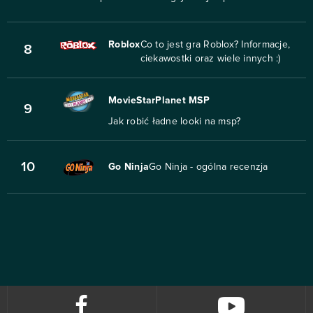
Roblox
Co to jest gra Roblox? Informacje,
8
ciekawostki oraz wiele innych :)
MovieStarPlanet MSP
9
Jak robić ładne looki na msp?
10
Go Ninja
Go Ninja - ogólna recenzja