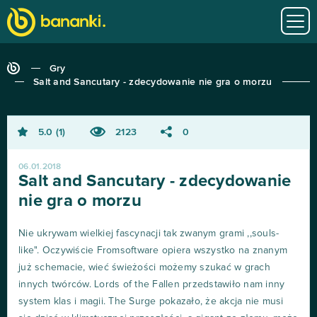
Gry
Salt and Sancutary - zdecydowanie nie gra o morzu
5.0
1
2123
0
06.01.2018
Salt and Sancutary - zdecydowanie
nie gra o morzu
Nie ukrywam wielkiej fascynacji tak zwanym grami ,,souls-
like". Oczywiście Fromsoftware opiera wszystko na znanym
już schemacie, wieć świeżości możemy szukać w grach
innych twórców. Lords of the Fallen przedstawiło nam inny
system klas i magii. The Surge pokazało, że akcja nie musi