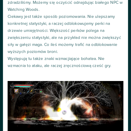
zdradziliśmy. Możemy się oczyścić odnajdując białego NPC w
Watching Woods.
Ciekawy jest także sposób poziomowania. Nie ulepszamy
konkretnej statystyki, a raczej odblokowujemy perki na
drzewie umiejętności. Większość perków polega na
zwiększeniu statystyki, ale na przykład nie można zwiększyć
siły w gałęzi maga. Co ileś możemy trafić na odblokowanie
wyższych poziomów broni.
Występują tu także znaki wzmacjiające bohatea. Nie
wzmacnia to ataku, ale raczej zręcznościową cześć gry.