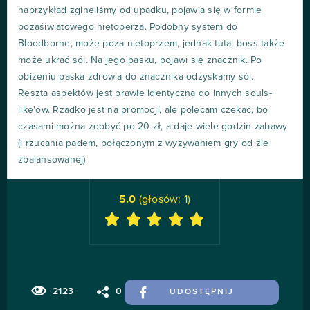
naprzykład zgineliśmy od upadku, pojawia się w formie
pozaśiwiatowego nietoperza. Podobny system do
Bloodborne, może poza nietoprzem, jednak tutaj boss także
może ukrać sól. Na jego pasku, pojawi się znacznik. Po
obiżeniu paska zdrowia do znacznika odzyskamy sól.
Reszta aspektów jest prawie identyczna do innych souls-
like'ów. Rzadko jest na promocji, ale polecam czekać, bo
czasami można zdobyć po 20 zł, a daje wiele godzin zabawy
(i rzucania padem, połączonym z wyzywaniem gry od źle
zbalansowanej)
5.0
(głosów:
1
)
2123
0
UDOSTĘPNIJ