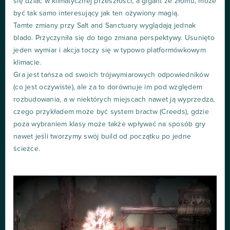
się dziać w klimatycznej przeszłości, a gigant ze złomu, może
być tak samo interesujący jak ten ożywiony magią.
Tamte zmiany przy Salt and Sanctuary wyglądają jednak
blado. Przyczyniła się do tego zmiana perspektywy. Usunięto
jeden wymiar i akcja toczy się w typowo platformówkowym
klimacie.
Gra jest tańsza od swoich trójwymiarowych odpowiedników
(co jest oczywiste), ale za to dorównuje im pod względem
rozbudowania, a w niektórych miejscach nawet ją wyprzedza,
czego przykładem może być system bractw (Creeds), gdzie
poza wybraniem klasy może także wpływać na sposób gry
nawet jeśli tworzymy swój build od początku po jedne
ścieżce.