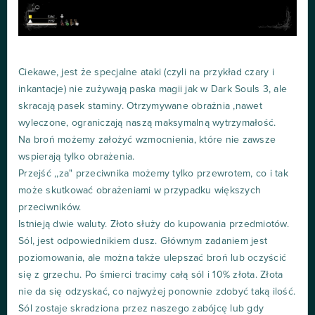
Ciekawe, jest że specjalne ataki (czyli na przykład czary i
inkantacje) nie zużywają paska magii jak w Dark Souls 3, ale
skracają pasek staminy. Otrzymywane obrażnia ,nawet
wyleczone, ograniczają naszą maksymalną wytrzymałość.
Na broń możemy założyć wzmocnienia, które nie zawsze
wspierają tylko obrażenia.
Przejść ,,za" przeciwnika możemy tylko przewrotem, co i tak
może skutkować obrażeniami w przypadku większych
przeciwników.
Istnieją dwie waluty. Złoto służy do kupowania przedmiotów.
Sól, jest odpowiednikiem dusz. Głównym zadaniem jest
poziomowania, ale można także ulepszać broń lub oczyścić
się z grzechu. Po śmierci tracimy całą sól i 10% złota. Złota
nie da się odzyskać, co najwyżej ponownie zdobyć taką ilość.
Sól zostaje skradziona przez naszego zabójcę lub gdy