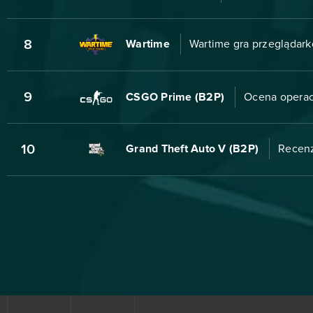
8
Wartime
Wartime gra przeglądar
9
CSGO Prime (B2P)
Ocena operacj
10
Grand Theft Auto V (B2P)
Recenz