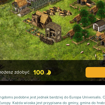
100
 możesz zdobyć
Kingdoms podobne jest jednak bardziej do Europa Universalis.
uropy. Każda wioska jest przypisana do gminy, gmina do hrabs