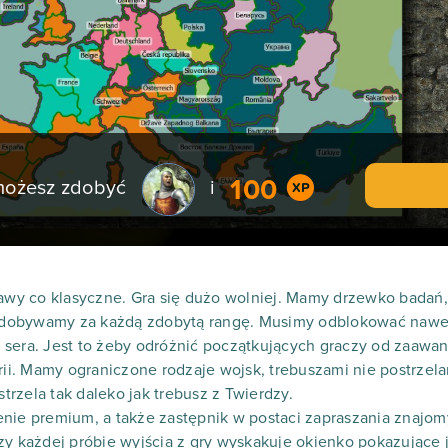
100
 możesz zdobyć
i
abawy co klasyczne. Gra się dużo wolniej. Mamy drzewko bada
 zdobywamy za każdą zdobytą rangę. Musimy odblokować nawet 
 sera. Jest to żeby odróżnić początkujących graczy od zaawa
rii. Mamy ograniczone rodzaje wojsk, trebuszami nie postrzela
strzela tak daleko jak trebusz z Twierdzy.
nie premium, a także zastępnik w postaci zapraszania znajom
zy każdej próbie wyjścia z gry wyskakuje okienko pokazujące 