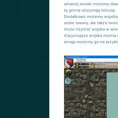
własnej wioski możemy dawać
tą gminę otrzymają bonusy.
Dodatkowo możemy współprac
sobie towary, ale także two
może trzymać wojska w wiosc
stacjonujące wojska można 
wroga możemy go na przykła