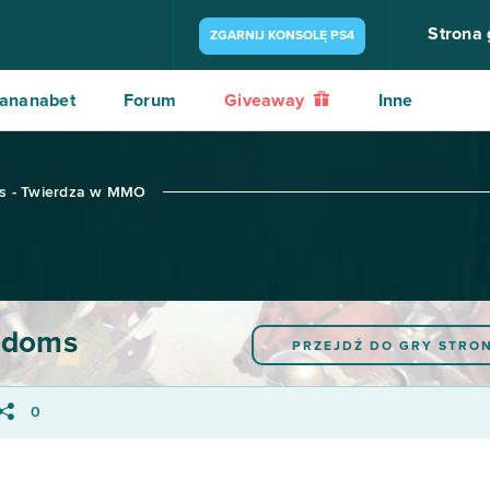
Strona
ZGARNIJ KONSOLĘ PS4
ananabet
Forum
Giveaway
Inne
s - Twierdza w MMO
gdoms
PRZEJDŹ DO GRY
STRO
0