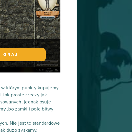
GRAJ
ń, w którym punkty kupujemy
tak proste rzeczy jak
nsowanych, jednak psuje
my ,bo zamki i pole bitwy
ych. Nie jest to standardowe
jak dużo zyskamy.