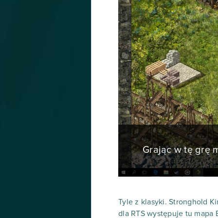
Grając w tę grę
Tyle z klasyki. Stronghold 
dla RTS występuje tu mapa E