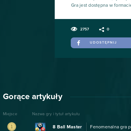
Gra jest dostępna w formaci
2757
0
UDOSTĘPNIJ
Gorące artykuły
Miejsce
Nazwa gry i tytuł artykułu
8 Ball Master
Fenomenalna gra pr