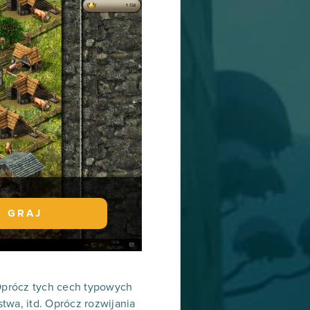
GRAJ
 Oprócz tych cech typowych
twa, itd. Oprócz rozwijania