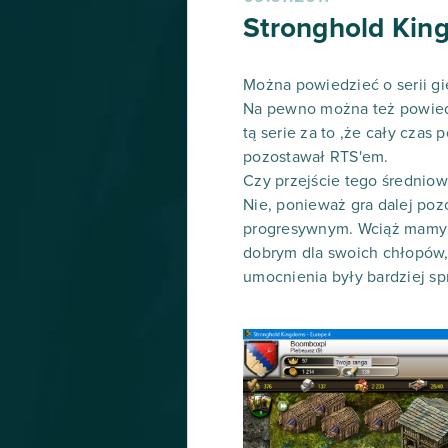
Stronghold Kin
Można powiedzieć o serii gie
Na pewno można też powiedzi
tą serie za to ,że cały cza
pozostawał RTS'em.
Czy przejście tego średnio
Nie, ponieważ gra dalej poz
progresywnym. Wciąż mamy t
dobrym dla swoich chłopów,
umocnienia były bardziej s