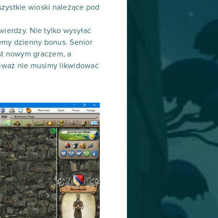
szystkie wioski należące pod
ierdzy. Nie tylko wysyłać
emy dzienny bonus. Senior
est nowym graczem, a
ieważ nie musimy likwidować