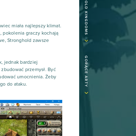
owiec miała najlepszy klimat.
, pokolenia graczy kochają
owe, Stronghold zawsze
GORĄCE ARTY
, jednak bardziej
y zbudować przemysł. Być
budować umocnienia. Żeby
go do ataku.