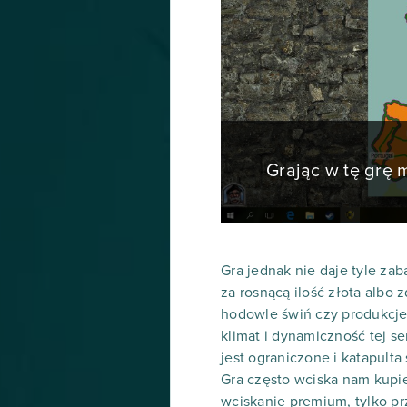
Grając w tę grę
Gra jednak nie daje tyle z
za rosnącą ilość złota albo
hodowle świń czy produkcje
klimat i dynamiczność tej se
jest ograniczone i katapulta 
Gra często wciska nam kupie
wciskanie premium, tylko pr