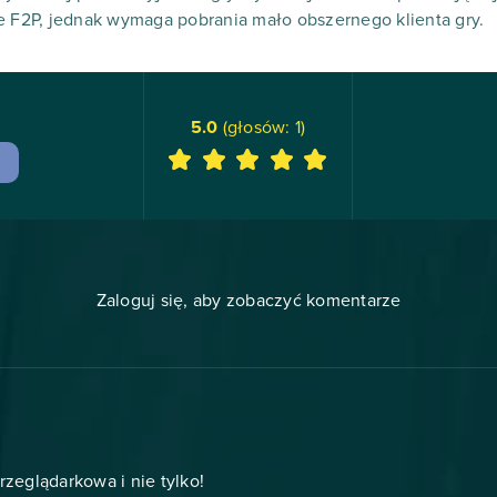
e F2P, jednak wymaga pobrania mało obszernego klienta gry.
5.0
(głosów:
1
)
Zaloguj się, aby zobaczyć komentarze
zeglądarkowa i nie tylko!