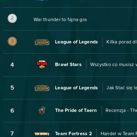
War thunder to fajna gra
League of Legends
Kilka porad dl
4
Brawl Stars
Wszystko co musisz w
5
League of Legends
Jak Stać się
6
The Pride of Taern
Recenzja - The
7
Team Fortress 2
Handel w Team F