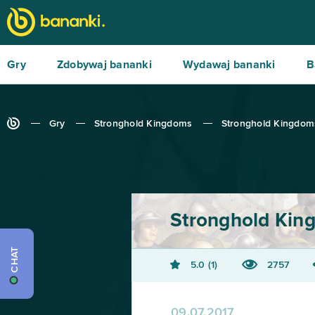
Gry
Zdobywaj bananki
Wydawaj bananki
B
Gry
Stronghold Kingdoms
Stronghold Kingdom
Stronghold Kin
CHAT
5.0
1
2757
09.07.2017