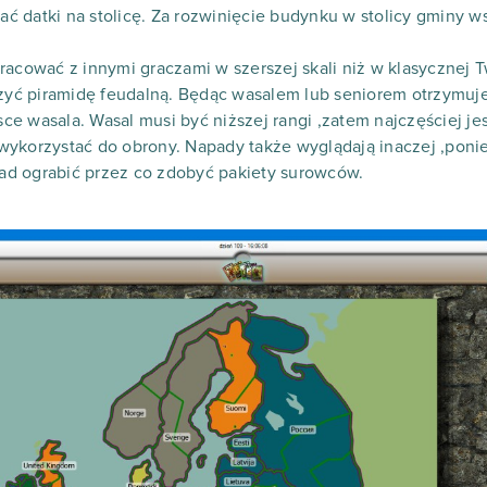
 datki na stolicę. Za rozwinięcie budynku w stolicy gminy w
ować z innymi graczami w szerszej skali niż w klasycznej Tw
rzyć piramidę feudalną. Będąc wasalem lub seniorem otrzymuj
e wasala. Wasal musi być niższej rangi ,zatem najczęściej j
wykorzystać do obrony. Napady także wyglądają inaczej ,pon
d ograbić przez co zdobyć pakiety surowców.