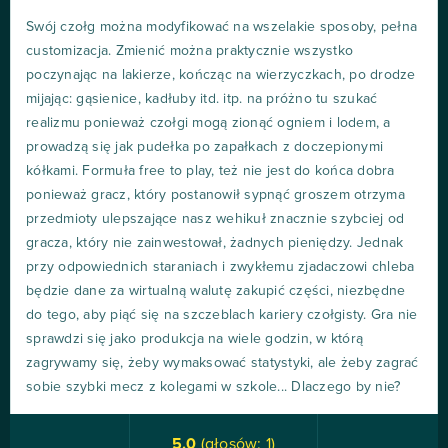
Swój czołg można modyfikować na wszelakie sposoby, pełna
customizacja. Zmienić można praktycznie wszystko
poczynając na lakierze, kończąc na wierzyczkach, po drodze
mijając: gąsienice, kadłuby itd. itp. na próżno tu szukać
realizmu ponieważ czołgi mogą zionąć ogniem i lodem, a
prowadzą się jak pudełka po zapałkach z doczepionymi
kółkami. Formuła free to play, też nie jest do końca dobra
ponieważ gracz, który postanowił sypnąć groszem otrzyma
przedmioty ulepszające nasz wehikuł znacznie szybciej od
gracza, który nie zainwestował, żadnych pieniędzy. Jednak
przy odpowiednich staraniach i zwykłemu zjadaczowi chleba
będzie dane za wirtualną walutę zakupić części, niezbędne
do tego, aby piąć się na szczeblach kariery czołgisty. Gra nie
sprawdzi się jako produkcja na wiele godzin, w którą
zagrywamy się, żeby wymaksować statystyki, ale żeby zagrać
sobie szybki mecz z kolegami w szkole... Dlaczego by nie?
5.0
(głosów:
1
)