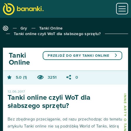
Gry
Tanki Online
Tanki online czyli WoT dla słabszego sprzętu?
Tanki
PRZEJDŹ DO GRY
TANKI ONLINE
Online
5.0
1
3251
0
12.06.2017
INNE ARTY O TANKI ONLINE
Tanki online czyli WoT dla
słabszego sprzętu?
Bez zbędnego przeciąganie, od razu przechodząc do tematu
artykułu Tanki online nie są podróbką World of Tanks, którą