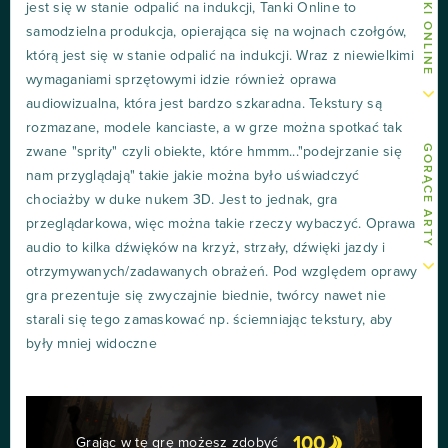
jest się w stanie odpalić na indukcji, Tanki Online to
samodzielna produkcja, opierająca się na wojnach czołgów,
którą jest się w stanie odpalić na indukcji. Wraz z niewielkimi
wymaganiami sprzętowymi idzie również oprawa
audiowizualna, która jest bardzo szkaradna. Tekstury są
rozmazane, modele kanciaste, a w grze można spotkać tak
GORĄCE ARTY
zwane "sprity" czyli obiekte, które hmmm..."podejrzanie się
nam przyglądają" takie jakie można było uświadczyć
chociażby w duke nukem 3D. Jest to jednak, gra
przeglądarkowa, więc można takie rzeczy wybaczyć. Oprawa
audio to kilka dźwięków na krzyż, strzały, dźwięki jazdy i
otrzymywanych/zadawanych obrażeń. Pod względem oprawy
gra prezentuje się zwyczajnie biednie, twórcy nawet nie
starali się tego zamaskować np. ściemniając tekstury, aby
były mniej widoczne
100
Grając w tę grę możesz zdobyć