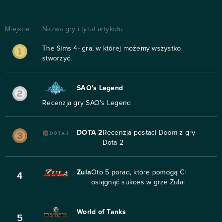
Miejsce
Nazwa gry i tytuł artykułu
The Sims 4- gra, w której możemy wszystko
stworzyć.
SAO's Legend
Recenzja gry SAO's Legend
DOTA 2
Recenzja postaci Doom z gry
Dota 2
Zula
Oto 5 porad, które pomogą Ci
4
osiągnąć sukces w grze Zula:
World of Tanks
5