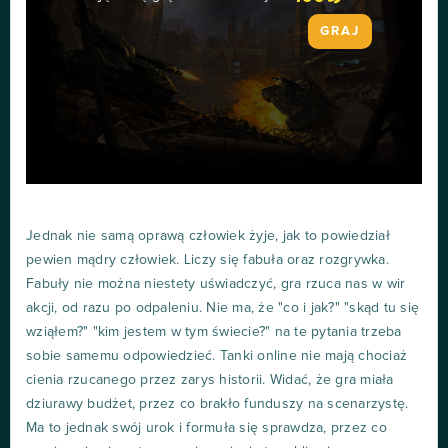
GRAJ
Jednak nie samą oprawą człowiek żyje, jak to powiedział
pewien mądry człowiek. Liczy się fabuła oraz rozgrywka.
Fabuły nie można niestety uświadczyć, gra rzuca nas w wir
akcji, od razu po odpaleniu. Nie ma, że "co i jak?" "skąd tu się
wziąłem?" "kim jestem w tym świecie?" na te pytania trzeba
sobie samemu odpowiedzieć. Tanki online nie mają chociaż
cienia rzucanego przez zarys historii. Widać, że gra miała
dziurawy budżet, przez co brakło funduszy na scenarzystę.
Ma to jednak swój urok i formuła się sprawdza, przez co