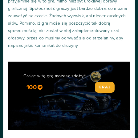
przyjemnie się w to gra, mimo niezbyt urokliwej oprawy
graficznej. Społeczność graczy jest bardzo dobra, co można
zauważyć na czacie. Żadnych wyzwisk, ani niecenzuralnych
słów. Pomimo, iż gra może się poszczycić tak dobrą
społecznością, nie został w niej zaimplementowany czat
głosowy, przez co musimy odrywać się od strzelaniny, aby
napisać jakiś komunikat do drużyny
Grając w tę grę możesz zdobyć
i
100
GRAJ