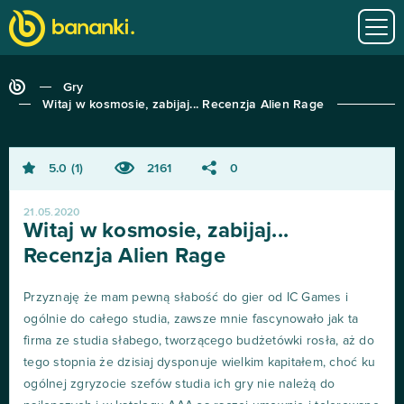
Gry
Witaj w kosmosie, zabijaj... Recenzja Alien Rage
5.0
1
2161
0
21.05.2020
Witaj w kosmosie, zabijaj...
Recenzja Alien Rage
Przyznaję że mam pewną słabość do gier od IC Games i
ogólnie do całego studia, zawsze mnie fascynowało jak ta
firma ze studia słabego, tworzącego budżetówki rosła, aż do
tego stopnia że dzisiaj dysponuje wielkim kapitałem, choć ku
ogólnej zgryzocie szefów studia ich gry nie należą do