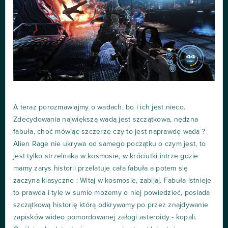
A teraz porozmawiajmy o wadach, bo i ich jest nieco.
Zdecydowania największą wadą jest szczątkowa, nędzna
fabuła, choć mówiąc szczerze czy to jest naprawdę wada ?
Alien Rage nie ukrywa od samego początku o czym jest, to
jest tylko strzelnaka w kosmosie, w króciutki intrze gdzie
mamy zarys historii przelatuje cała fabuła a potem się
zaczyna klasyczne : Witaj w kosmosie, zabijaj. Fabuła istnieje
to prawda i tyle w sumie możemy o niej powiedzieć, posiada
szczątkową historię którą odkrywamy po przez znajdywanie
zapisków wideo pomordowanej załogi asteroidy - kopali.