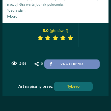
inaczej. Gra warta jednak polecenia.
Pozdrawiam.
Tybero.
5.0
(głosów:
1
)
2161
0
UDOSTĘPNIJ
Art napisany przez
Tybero