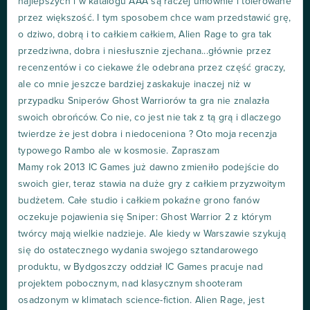
najlepszych i w katalogu AAA są raczej umownie i tolerowane
przez większość. I tym sposobem chce wam przedstawić grę,
o dziwo, dobrą i to całkiem całkiem, Alien Rage to gra tak
przedziwna, dobra i niesłusznie zjechana...głównie przez
recenzentów i co ciekawe źle odebrana przez część graczy,
ale co mnie jeszcze bardziej zaskakuje inaczej niż w
przypadku Sniperów Ghost Warriorów ta gra nie znalazła
swoich obrońców. Co nie, co jest nie tak z tą grą i dlaczego
twierdze że jest dobra i niedoceniona ? Oto moja recenzja
typowego Rambo ale w kosmosie. Zapraszam
Mamy rok 2013 IC Games już dawno zmieniło podejście do
swoich gier, teraz stawia na duże gry z całkiem przyzwoitym
budżetem. Całe studio i całkiem pokaźne grono fanów
oczekuje pojawienia się Sniper: Ghost Warrior 2 z którym
twórcy mają wielkie nadzieje. Ale kiedy w Warszawie szykują
się do ostatecznego wydania swojego sztandarowego
produktu, w Bydgoszczy oddział IC Games pracuje nad
projektem pobocznym, nad klasycznym shooteram
osadzonym w klimatach science-fiction. Alien Rage, jest