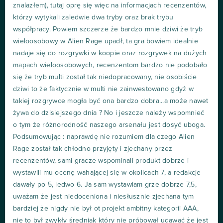
znalazłem), tutaj oprę się więc na informacjach recenzentów,
którzy wytykali zaledwie dwa tryby oraz brak trybu
współpracy. Powiem szczerze że bardzo mnie dziwi że tryb
wieloosobowy w Alien Rage upadł, ta gra bowiem idealnie
nadaje się do rozgrywki w koopie oraz rozgrywek na dużych
mapach wieloosobowych, recenzentom bardzo nie podobało
się że tryb multi został tak niedopracowany, nie osobiście
dziwi to że faktycznie w multi nie zainwestowano gdyż w
takiej rozgrywce mogła być ona bardzo dobra...a może nawet
żywa do dzisiejszego dnia ? No i jeszcze należy wspomnieć
o tym że różnorodność naszego arsenału jest dosyć uboga.
Podsumowując : naprawdę nie rozumiem dla czego Alien
Rage został tak chłodno przyjęty i zjechany przez
recenzentów, sami gracze wspominali produkt dobrze i
wystawili mu ocenę wahającej się w okolicach 7, a redakcje
dawały po 5, ledwo 6. Ja sam wystawiam grze dobrze 7,5,
uważam że jest niedoceniona i niesłusznie zjechana tym
bardziej że nigdy nie był ot projekt ambitny kategorii AAA,
nie to był zwykły średniak który nie próbował udawać że jest