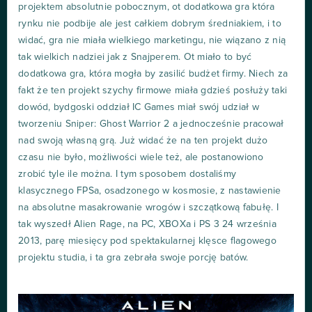
projektem absolutnie pobocznym, ot dodatkowa gra która
rynku nie podbije ale jest całkiem dobrym średniakiem, i to
widać, gra nie miała wielkiego marketingu, nie wiązano z nią
tak wielkich nadziei jak z Snajperem. Ot miało to być
dodatkowa gra, która mogła by zasilić budżet firmy. Niech za
fakt że ten projekt szychy firmowe miała gdzieś posłuży taki
dowód, bydgoski oddział IC Games miał swój udział w
tworzeniu Sniper: Ghost Warrior 2 a jednocześnie pracował
nad swoją własną grą. Już widać że na ten projekt dużo
czasu nie było, możliwości wiele też, ale postanowiono
zrobić tyle ile można. I tym sposobem dostaliśmy
klasycznego FPSa, osadzonego w kosmosie, z nastawienie
na absolutne masakrowanie wrogów i szczątkową fabułę. I
tak wyszedł Alien Rage, na PC, XBOXa i PS 3 24 września
2013, parę miesięcy pod spektakularnej klęsce flagowego
projektu studia, i ta gra zebrała swoje porcję batów.