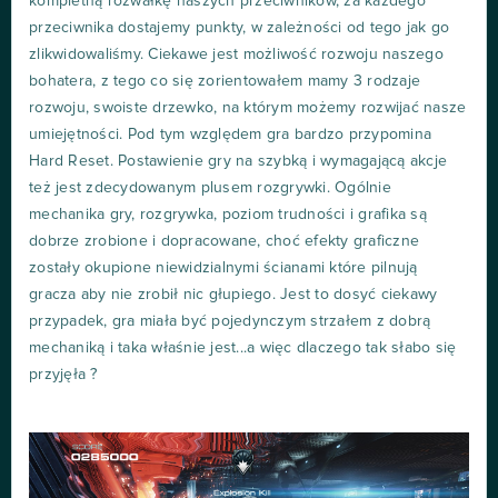
kompletną rozwałkę naszych przeciwników, za każdego
przeciwnika dostajemy punkty, w zależności od tego jak go
zlikwidowaliśmy. Ciekawe jest możliwość rozwoju naszego
bohatera, z tego co się zorientowałem mamy 3 rodzaje
rozwoju, swoiste drzewko, na którym możemy rozwijać nasze
umiejętności. Pod tym względem gra bardzo przypomina
Hard Reset. Postawienie gry na szybką i wymagającą akcje
też jest zdecydowanym plusem rozgrywki. Ogólnie
mechanika gry, rozgrywka, poziom trudności i grafika są
dobrze zrobione i dopracowane, choć efekty graficzne
zostały okupione niewidzialnymi ścianami które pilnują
gracza aby nie zrobił nic głupiego. Jest to dosyć ciekawy
przypadek, gra miała być pojedynczym strzałem z dobrą
mechaniką i taka właśnie jest...a więc dlaczego tak słabo się
przyjęła ?