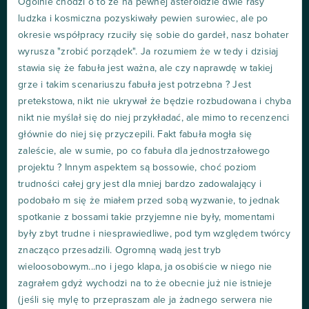
Ogólnie chodzi o to że na pewnej asteroidzie dwie rasy
ludzka i kosmiczna pozyskiwały pewien surowiec, ale po
okresie współpracy rzuciły się sobie do gardeł, nasz bohater
wyrusza "zrobić porządek". Ja rozumiem że w tedy i dzisiaj
stawia się że fabuła jest ważna, ale czy naprawdę w takiej
grze i takim scenariuszu fabuła jest potrzebna ? Jest
pretekstowa, nikt nie ukrywał że będzie rozbudowana i chyba
nikt nie myślał się do niej przykładać, ale mimo to recenzenci
głównie do niej się przyczepili. Fakt fabuła mogła się
zaleście, ale w sumie, po co fabuła dla jednostrzałowego
projektu ? Innym aspektem są bossowie, choć poziom
trudności całej gry jest dla mniej bardzo zadowalający i
podobało m się że miałem przed sobą wyzwanie, to jednak
spotkanie z bossami takie przyjemne nie były, momentami
były zbyt trudne i niesprawiedliwe, pod tym względem twórcy
znacząco przesadzili. Ogromną wadą jest tryb
wieloosobowym...no i jego klapa, ja osobiście w niego nie
zagrałem gdyż wychodzi na to że obecnie już nie istnieje
(jeśli się mylę to przepraszam ale ja żadnego serwera nie