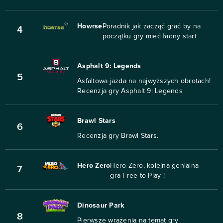
Howrse
Poradnik jak zacząć grać by na
4
początku gry mieć ładny start
Asphalt 9: Legends
5
Asfaltowa jazda na najwyższych obrotach!
Recenzja gry Asphalt 9: Legends
Brawl Stars
6
Recenzja gry Brawl Stars.
Hero Zero
Hero Zero, kolejna genialna
7
gra Free to Play !
Dinosaur Park
8
Pierwsze wrażenia na temat gry