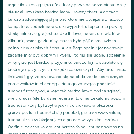
tego silnika osiągnięto efekt który przy snajperze niestety się
nie udał, uzyskano bardzo ładny i równy obraz, a do tego
bardzo zadowalającą płynność która nie obciążała znacząco
komputera. Jednak na wszelki wypadek okupiono to pewną
stratą, mimo że gra jest bardzo liniowa, na wszelki wielki w
kilku miejscach gdzie niby można było pójść postawiono
pełno niewidzialnych ścian. Alien Rage spełnił jednak swoje
zadanie miał być dobrym FPSem, i to mu się udaje, strzelanie
w tej grze jest bardzo przyjemne, bardzo fajnie strzelało się
biodra jak przy użyciu narzędzi celowniczych. Aby urozmaicić
liniowość gry, zdecydowano się na obdarzenie kosmicznych
przeciwników inteligencją a do tego znacząco podnieść
trudność rozgrywki, a więc tak bardzo łatwo można zginąć,
wielu graczy (ale bardziej recenzentów) narzekało na poziom
trudności który był zbyt wysoki, co ciekawe większości
graczy poziom trudności się podobał, gra była wyzwaniem,
trudna ale satysfakcjonująca a przede wszystkim uczciwa.
Ogólnie mechanika gry jest bardzo fajna, jest nastawiona na