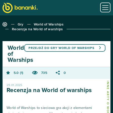
Gry
World of Warships
Recenzja na World of warships
World
PRZEJDŹ DO GRY
WORLD OF WARSHIPS
of
Warships
5.0
1
735
0
29.01.2025
Recenzja na World of warships
World of Warships to sieciowa gra akcji z elementami