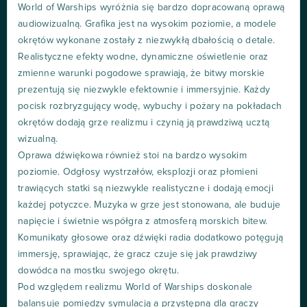
World of Warships wyróżnia się bardzo dopracowaną oprawą
audiowizualną. Grafika jest na wysokim poziomie, a modele
okrętów wykonane zostały z niezwykłą dbałością o detale.
Realistyczne efekty wodne, dynamiczne oświetlenie oraz
zmienne warunki pogodowe sprawiają, że bitwy morskie
prezentują się niezwykle efektownie i immersyjnie. Każdy
pocisk rozbryzgujący wodę, wybuchy i pożary na pokładach
okrętów dodają grze realizmu i czynią ją prawdziwą ucztą
wizualną.
Oprawa dźwiękowa również stoi na bardzo wysokim
poziomie. Odgłosy wystrzałów, eksplozji oraz płomieni
trawiących statki są niezwykle realistyczne i dodają emocji
każdej potyczce. Muzyka w grze jest stonowana, ale buduje
napięcie i świetnie współgra z atmosferą morskich bitew.
Komunikaty głosowe oraz dźwięki radia dodatkowo potęgują
immersję, sprawiając, że gracz czuje się jak prawdziwy
dowódca na mostku swojego okrętu.
Pod względem realizmu World of Warships doskonale
balansuje pomiędzy symulacją a przystępną dla graczy