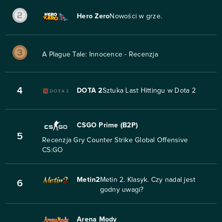
Hero Zero
Nowości w grze.
A Plague Tale: Innocence - Recenzja
4
DOTA 2
Sztuka Last Hittingu w Dota 2
CSGO Prime (B2P)
5
Recenzja Gry Counter Strike Global Offensive
CS:GO
Metin2
Metin 2. Klasyk. Czy nadal jest
6
godny uwagi?
Arena Mody