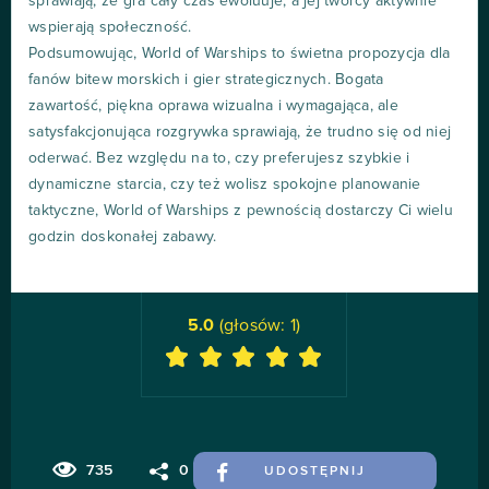
sprawiają, że gra cały czas ewoluuje, a jej twórcy aktywnie
wspierają społeczność.
Podsumowując, World of Warships to świetna propozycja dla
fanów bitew morskich i gier strategicznych. Bogata
zawartość, piękna oprawa wizualna i wymagająca, ale
satysfakcjonująca rozgrywka sprawiają, że trudno się od niej
oderwać. Bez względu na to, czy preferujesz szybkie i
dynamiczne starcia, czy też wolisz spokojne planowanie
taktyczne, World of Warships z pewnością dostarczy Ci wielu
godzin doskonałej zabawy.
5.0
(głosów:
1
)
735
0
UDOSTĘPNIJ