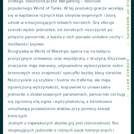
INNE ARTY O WORLD OF WARSHIPS
strategii, stworzona przez Wargaming – twórców
popularnego World of Tanks. W tej produkcji gracze wcielają
się w kapitanów różnych klas okrętów wojennych i biorą
udział w emocjonujących bitwach morskich. Gra oferuje
szeroki wybór jednostek, od zwrotnych niszczycieli po
potężne pancerniki, a każda z nich posiada unikalne cechy i
możliwości bojowe.
Rozgrywka w World of Warships opiera się na taktyce,
precyzyjnym celowaniu oraz współpracy z drużyną. Kluczowe
GORĄCE ARTY
znaczenie mają manewry, odpowiednie wykorzystanie osłon
terenowych oraz znajomość specyfiki każdej klasy okrętów.
Niszczyciele są szybkie i trudne do trafienia, ale mają
ograniczoną wytrzymałość, krążowniki to uniwersalne
jednostki o zbalansowanych parametrach, pancerniki cechują
się ogromną siłą ognia i wytrzymałością, a lotniskowce
umożliwiają prowadzenie ataków przy pomocy eskadr
lotniczych.
Jednym z największych atutów gry jest różnorodność flot,
obejmujących jednostki z różnych epok historycznych i