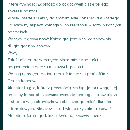
Interaktywność: Zdolność do odgadywania szerokiego
zakresu postaci.
Prosty interfejs: Łatwy do zrozumienia i obsługi dla każdego.
Edukacyjny aspekt: Pomaga w poszerzaniu wiedzy o różnych
postaciach.
Wysoka regrywalność: Każda gra jest inna, co zapewnia
długie godziny zabawy.
Wady
Zależność od bazy danych: Może mieć trudności z
odgadnięciem bardzo niszowych postaci.
Wymaga dostępu do internetu: Nie można grać offline.
Ocena końcowa
Akinator to gra, która z pewnością zasługuje na uwagę. Jej
unikalny koncept i zaawansowana technologia sprawiają, że
jest to pozycja obowiązkowa dla każdego miłośnika gier
internetowych. Niezależnie od wieku czy zainteresowań,
Akinator oferuje godzinami świetnej zabawy i nauki.