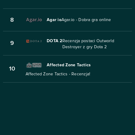
8
Agar io
Agar.io - Dobra gra online
DOTA 2
Recenzja postaci Outworld
9
Destroyer z gry Dota 2
Affected Zone Tactics
10
Affected Zone Tactics - Recenzja!