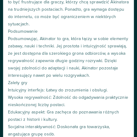
to być frustrujące dla graczy, którzy chcą sprawdzić Akinatora
na trudniejszych postaciach. Ponadto, gra wymaga dostępu
do internetu, co może być ograniczeniem w niektórych
sytuacjach.
Podsumowanie
Podsumowując, Akinator to gra, która łączy w sobie elementy
zabawy, nauki i techniki. Jej prostota i intuicyjność sprawiają,
że jest dostępna dla szerokiego grona odbiorców, a wysoka
regrywalność zapewnia długie godziny rozrywki. Dzięki
swojej zdolności do adaptacji i nauki, Akinator pozostaje
interesujący nawet po wielu rozgrywkach.
Zalety gry
Intuicyjny interfejs: Łatwy do zrozumienia i obsługi.
Wysoka regrywalność: Zdolność do odgadywania praktycznie
nieskończonej liczby postaci.
Edukacyjny aspekt: Gra zachęca do poznawania różnych
postaci z historii i kultury.
Socjalna interaktywność: Doskonała gra towarzyska,
angażująca grupę osób.