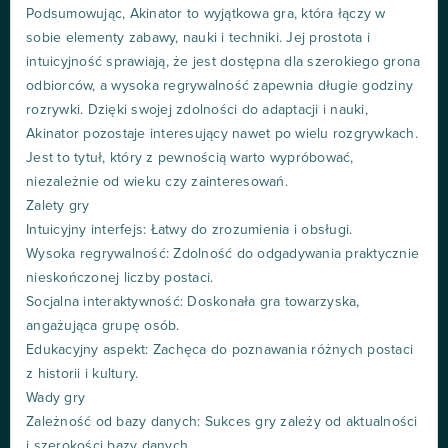
Podsumowując, Akinator to wyjątkowa gra, która łączy w
sobie elementy zabawy, nauki i techniki. Jej prostota i
intuicyjność sprawiają, że jest dostępna dla szerokiego grona
odbiorców, a wysoka regrywalność zapewnia długie godziny
rozrywki. Dzięki swojej zdolności do adaptacji i nauki,
Akinator pozostaje interesujący nawet po wielu rozgrywkach.
Jest to tytuł, który z pewnością warto wypróbować,
niezależnie od wieku czy zainteresowań.
Zalety gry
Intuicyjny interfejs: Łatwy do zrozumienia i obsługi.
Wysoka regrywalność: Zdolność do odgadywania praktycznie
nieskończonej liczby postaci.
Socjalna interaktywność: Doskonała gra towarzyska,
angażująca grupę osób.
Edukacyjny aspekt: Zachęca do poznawania różnych postaci
z historii i kultury.
Wady gry
Zależność od bazy danych: Sukces gry zależy od aktualności
i szerokości bazy danych.