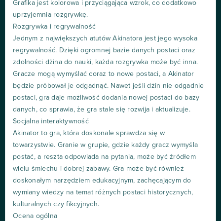
Grafika jest kolorowa i przyciągająca wzrok, co dodatkowo
uprzyjemnia rozgrywkę.
Rozgrywka i regrywalność
Jednym z największych atutów Akinatora jest jego wysoka
regrywalność. Dzięki ogromnej bazie danych postaci oraz
zdolności dżina do nauki, każda rozgrywka może być inna.
Gracze mogą wymyślać coraz to nowe postaci, a Akinator
będzie próbował je odgadnąć. Nawet jeśli dżin nie odgadnie
postaci, gra daje możliwość dodania nowej postaci do bazy
danych, co sprawia, że gra stale się rozwija i aktualizuje.
Socjalna interaktywność
Akinator to gra, która doskonale sprawdza się w
towarzystwie. Granie w grupie, gdzie każdy gracz wymyśla
postać, a reszta odpowiada na pytania, może być źródłem
wielu śmiechu i dobrej zabawy. Gra może być również
doskonałym narzędziem edukacyjnym, zachęcającym do
wymiany wiedzy na temat różnych postaci historycznych,
kulturalnych czy fikcyjnych.
Ocena ogólna