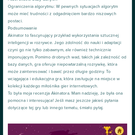
Ograniczenia algorytmu: W pewnych sytuacjach algorytm
może mieć trudności z odgadnięciem bardzo niszowych
postaci.
Podsumowanie
Akinator to fascynujący przykład wykorzystania sztucznej
inteligencji w rozrywce. Jego zdolność do nauki i adaptacji
czyni go nie tylko zabawnym, ale również technicznie
imponującym. Pomimo drobnych wad, takich jak zależność od
bazy danych, gra oferuje niepowtarzalną rozrywkę, która
może zainteresować i bawić przez długie godziny. To
wciągająca i edukacyjna gra, która zasługuje na miejsce w
kolekcji każdego miłośnika gier internetowych.
To była moja recenzja Akinatora. Mam nadzieję, że była ona
pomocna i interesująca! Jeśli masz jeszcze jakieś pytania
dotyczące tej gry lub innego tematu, śmiało pytaj.