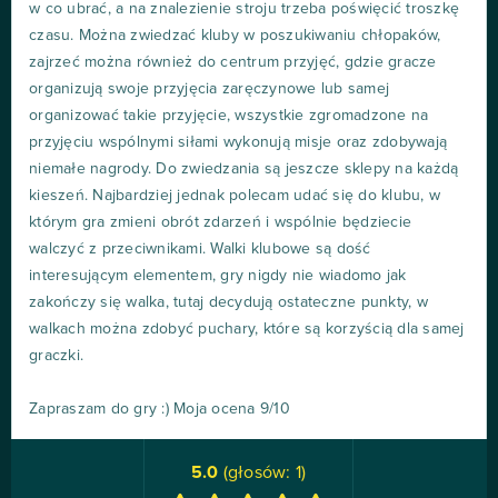
w co ubrać, a na znalezienie stroju trzeba poświęcić troszkę
czasu. Można zwiedzać kluby w poszukiwaniu chłopaków,
zajrzeć można również do centrum przyjęć, gdzie gracze
organizują swoje przyjęcia zaręczynowe lub samej
organizować takie przyjęcie, wszystkie zgromadzone na
przyjęciu wspólnymi siłami wykonują misje oraz zdobywają
niemałe nagrody. Do zwiedzania są jeszcze sklepy na każdą
kieszeń. Najbardziej jednak polecam udać się do klubu, w
którym gra zmieni obrót zdarzeń i wspólnie będziecie
walczyć z przeciwnikami. Walki klubowe są dość
interesującym elementem, gry nigdy nie wiadomo jak
zakończy się walka, tutaj decydują ostateczne punkty, w
walkach można zdobyć puchary, które są korzyścią dla samej
graczki.
Zapraszam do gry :) Moja ocena 9/10
5.0
(głosów:
1
)