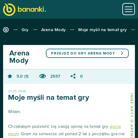
Gry
Arena Mody
Moje myśli na temat gry
Arena
PRZEJDŹ DO GRY
ARENA MODY
Mody
5.0
1
2557
0
21.01.2018
INNE ARTY O ARENA MODY
Moje myśli na temat gry
Witam.
Chciałabym podzielić się swoją opinią na temat gry
arena
mody
. Gram na serwerze od ponad 2 lat z początku gra nie