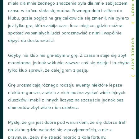
miała dla mnie żadnego znaczenia była dla mnie zabijaczem
czasu w końcu stała się nudna. Pewnego dnia trafiłam do
klubu, gdzie pogląd na grę całkowicie się zmienił, nie była to
już tylko gra, która zabija czas, lecz miejsce, gdzie można
spotkać wspaniałych ludzi porozmawiać z nimi i wspólnie
GORĄCE ARTY
dążyć do doskonałości.
Gdyby nie klub nie grałabym w grę. Z czasem staje się zbyt
monotonna, jednak w klubie zawsze coś się dzieje i to chyba
tylko klub sprawił, że dalej gram z pasją.
Grę urozmaicają różnego rodzaju ewenty niektóre lepsze
niektóre gorsze, z wielu z nich można zyskać wiele fajnych
ciuszków i mebli z innych liczysz na szczęście jednak bez
diamentów zbyt wiele nie zdziałasz.
Myślę, że gra jest dobra pod warunkiem, że się dobrze trafi
do klubu gdzie wchodzi się z przyjemnością, a nie z
przymusu, żeby nie stracić nagród z koła fortuny.