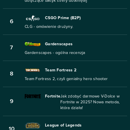
dotyczące taktyk strefy dotkniętej
CSGO Prime (B2P)
6
CLG - omówienie drużyny.
Gardenscapes
7
Gardenscapes - ogólna recenzja
Team Fortress 2
8
Team Fortress 2, czyli genialny hero shooter
Fortnite
Jak zdobyć darmowe V-Dolce w
9
Fortnite w 2025? Nowa metoda,
która działa!
League of Legends
10