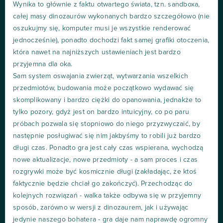
Wynika to głównie z faktu otwartego świata, tzn. sandboxa,
całej masy dinozaurów wykonanych bardzo szczegółowo (nie
oszukujmy się, komputer musi je wszystkie renderować
jednocześnie), ponadto dochodzi fakt samej grafiki otoczenia,
która nawet na najniższych ustawieniach jest bardzo
przyjemna dla oka.
Sam system oswajania zwierząt, wytwarzania wszelkich
przedmiotów, budowania może początkowo wydawać się
skomplikowany i bardzo ciężki do opanowania, jednakże to
tylko pozory, gdyż jest on bardzo intuicyjny, co po paru
próbach pozwala się stopniowo do niego przyzwyczaić, by
następnie posługiwać się nim jakbyśmy to robili już bardzo
długi czas. Ponadto gra jest cały czas wspierana, wychodzą
nowe aktualizacje, nowe przedmioty - a sam proces i czas
rozgrywki może być kosmicznie długi (zakładając, że ktoś
faktycznie będzie chciał go zakończyć). Przechodząc do
kolejnych rozwiązań - walka także odbywa się w przyjemny
sposób, zarówno w wersji z dinozaurem, jak i używając
jedynie naszego bohatera - gra daje nam naprawdę ogromny