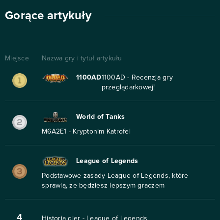
Gorące artykuły
Miejsce
Nazwa gry i tytuł artykułu
1100AD
1100AD - Recenzja gry
przeglądarkowej!
World of Tanks
M6A2E1 - Kryptonim Katrofel
League of Legends
Podstawowe zasady League of Legends, które
sprawią, że będziesz lepszym graczem
4
Historia gier - League of Legends