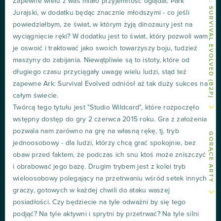
INNE ARTY O ARK: SURVIVAL EVOLVED (B2P)
Zapewne wielu z was miało przyjemność oglądać Park
Jurajski, w dodatku będąc znacznie młodszymi - co jeśli
powiedziałbym, że świat, w którym żyją dinozaury jest na
wyciągnięcie ręki? W dodatku jest to świat, który pozwoli wam
je oswoić i traktować jako swoich towarzyszy boju, tudzież
maszyny do zabijania. Niewątpliwie są to istoty, które od
długiego czasu przyciągały uwagę wielu ludzi, stąd też
zapewne Ark: Survival Evolved odniósł aż tak duży sukces na
całym świecie.
Twórcą tego tytułu jest "Studio Wildcard", które rozpoczęło
wstępny dostęp do gry 2 czerwca 2015 roku. Gra z założenia
pozwala nam zarówno na grę na własną rękę, tj. tryb
GORĄCE ARTY
jednoosobowy - dla ludzi, którzy chcą grać spokojnie, bez
obaw przed faktem, że podczas ich snu ktoś może zniszczyć
i obrabować jego bazę. Drugim trybem jest z kolei tryb
wieloosobowy polegający na przetrwaniu wśród setek innych
graczy, gotowych w każdej chwili do ataku waszej
posiadłości. Czy będziecie na tyle odważni by się tego
podjąć? Na tyle aktywni i sprytni by przetrwać? Na tyle silni