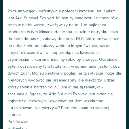
Podsumowując - definitywnie polecam każdemu tytuł jakim
jest Ark: Survival Evolved. Miłośnicy sandboxu i dinozaurów
będą w niebo wzięci, zważywszy na to iż to najlepsza
produkcja w tym klimacie dostępna aktualnie do rynku. Jako
dodatek do naszej zabawy dochodzi DLC, które pozwala nam
na dołączenie do zabawy w nieco innym świecie, wśród
innych dinozaurów - z inną bronią, możliwościami i
czynnościami, któremu musimy robić by przeżyć. Osobiście
byłem oczarowany tym tytułem... i w sumie nadal jestem, bez
dwóch zdań. Mój subiektywny pogląd na tą sytuację może dla
niektórych wydawać się przesadzony, ale niektórzy ludzie,
którzy równie bardzo co ja, ''jarają" się tą tematyką -
zrozumieją. Sądzę, że Ark: Survival Evolved jest aktualnie
najbardziej ciekawym i owocnym tytułem w zakresie
survivalowym. Nie wierzysz? Przetestuj sam na własnej
skórze.
Pozdrawiam,
HollowLun.