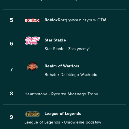
5
Roblox
Rozgrywka niczym w GTA!
Star Stable
6
Star Stable - Zaczynamy!
Realm of Warriors
7
Bohater Dalekiego Wschodu
8
Hearthstone - Rycerze Mroźnego Tronu
League of Legends
9
League of Legends - Umówienie podstaw