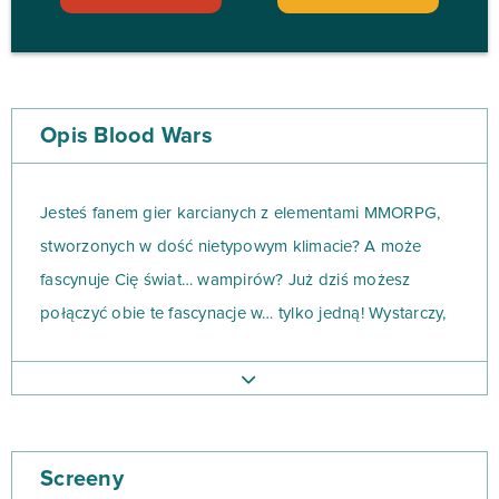
Opis Blood Wars
Jesteś fanem gier karcianych z elementami MMORPG,
stworzonych w dość nietypowym klimacie? A może
fascynuje Cię świat… wampirów? Już dziś możesz
połączyć obie te fascynacje w… tylko jedną! Wystarczy,
że wejdziesz w świat Blood Wars już dziś na bananki.pl!
Gra karciana Blood Wars to zupełnie inna gra, niż
jakakolwiek inna. To darmowa gra przeglądarkowa,
osadzona w postapokaliptycznym świecie wampirów.
Screeny
Właśnie Ty wcielisz się w rozgrywce w krwiożerczego