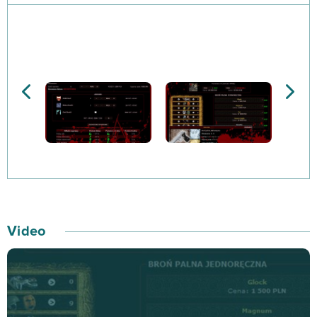
wampira, który przeżył w świecie postnuklearnym.
Zawalcz więc o swoją dominację w jedynym mieście,
które przetrwało apokalipsę! Odwieczna walka
piekielnych sił zła trwa tu przez cały czas, zatem
zwyczajnie… nie możesz się już wycofać! Gra
przeznaczona jest dla dowolnej liczby graczy, chociaż
4-5 jest najbardziej optymalnym wyborem. Dwie losowo
posortowane talie kart, których jest po 50 sztuk–
właśnie w ten sposób zaczyna… każdy z graczy.
Kontroluj potężne Legiony i podstępnych Wodzów, aby
pokonać innych graczy i podbić cały świat Blood Wars!
Video
Aby jeszcze bardziej zintensyfikować grę, poszukaj z
rozgrywce pakietów eskalacji Blood Wars – dzięki temu
będziesz mógł dodać nowe karty i… opcje do swoich
bitew!