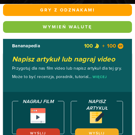
GRY Z ODZNAKAMI
WYMIEŃ WALUTĘ
100
100
Bananapedia
Napisz artykuł lub nagraj video
Przygotuj dla nas film video lub napisz artykuł dla tej gry.
Może to być recenzja, poradnik, tutorial...
WIĘCEJ
NAGRAJ FILM
NAPISZ
ARTYKUŁ
WYŚLIJ
WYŚLIJ