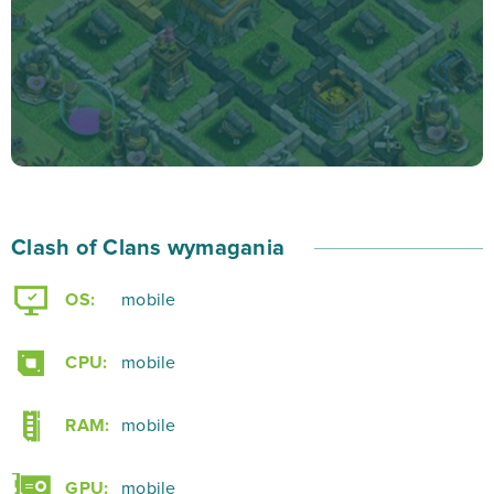
Clash of Clans to fenomen wśród darmowych gier
online. Dzięki tej wyjątkowej grze będziesz mógł
kreatywnie wykorzystać swój wolny czas w domu, w
autobusie czy nawet w kolejce do sklepu. Zbierz
przyjaciół, stańcie do rywalizacji i… dążcie do
wymarzonego zwycięstwa we wciągającej rozgrywce
Clash of Clans!
Clash of Clans wymagania
OS:
mobile
CPU:
mobile
RAM:
mobile
GPU:
mobile