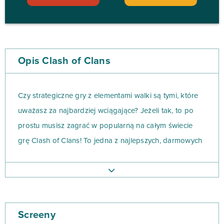
Opis Clash of Clans
Czy strategiczne gry z elementami walki są tymi, które
uważasz za najbardziej wciągające? Jeżeli tak, to po
prostu musisz zagrać w popularną na całym świecie
grę Clash of Clans! To jedna z najlepszych, darmowych
gier online, która zrzeszyła wokół siebie już naprawdę
ogromną liczbę graczy. Chcesz wiedzieć, jaki jest
fenomen rozgrywki? Nie czekaj więc i… odpal ją już
dziś!
Screeny
Dołącz do graczy Clash of Clans, aby budować coraz