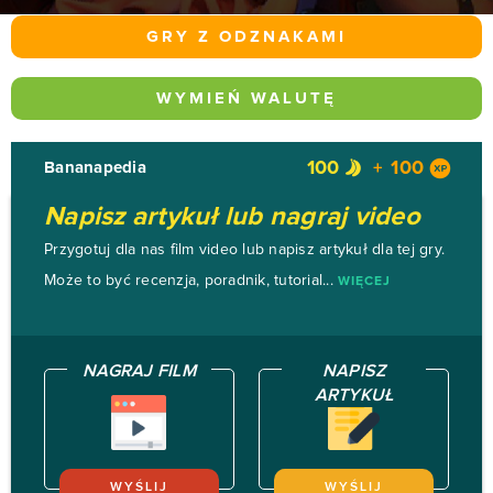
GRY Z ODZNAKAMI
WYMIEŃ WALUTĘ
100
100
Bananapedia
Napisz artykuł lub nagraj video
Przygotuj dla nas film video lub napisz artykuł dla tej gry.
Może to być recenzja, poradnik, tutorial...
WIĘCEJ
NAGRAJ FILM
NAPISZ
ARTYKUŁ
WYŚLIJ
WYŚLIJ