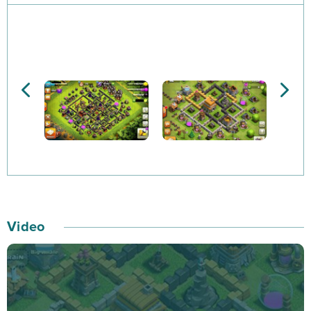
to bardziej okazałe wioski, wychowywać swój waleczny
klan i rywalizować w epickich wojnach klanów! Wąsaci
Barbarzyńcy, czarodzieje posługujący się ogniem oraz
inni, naprawdę wyjątkowi żołnierze, czekają na Twoje
rozkazy! Zaproś przyjaciół i razem walczycie w Wojnach
Klanów, używając do tego rozmaitego kalibru broni! Z
pomocą artylerii, będziesz mógł niszczyć wrogie klasy,
jakie atakują Twoją wioskę – m.in. armatami,
pułapkami, bombami bądź moździerzami. Chcesz
pokonać Króla Goblinów kampanii? A może chciałbyś
stworzyć silny klan, któremu nie straszna będzie
Video
zupełnie żadna drużyna? Clash of Clans to gra, w której
wszystkie chwyty są… dozwolone! Planuj więc unikalne
strategie bitewne razem z innymi graczami, podbijaj
kolejne wioski, powiększaj swój klan i… zwyciężaj!