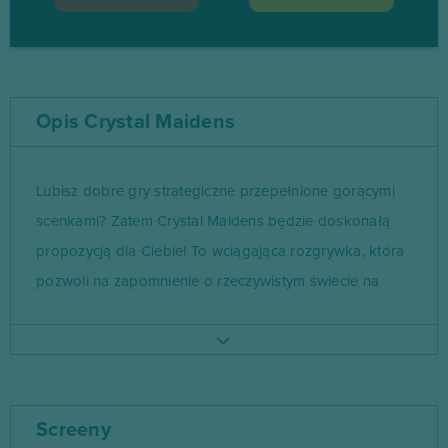
Opis Crystal Maidens
Lubisz dobre gry strategiczne przepełnione gorącymi
scenkami? Zatem Crystal Maidens będzie doskonałą
propozycją dla Ciebie! To wciągająca rozgrywka, która
pozwoli na zapomnienie o rzeczywistym świecie na
naprawdę… długie godziny. Gra rozpoczyna się od
informacji, że Świat Kryształowej Dziewicy zaatakował
potężny Czarodziej – to za jego sprawką młode Panny
są kontrolowane, wykonując rozkazy magika. Twój
Screeny
statek zatonie w wojnie przeciwko owej mrocznej sile,