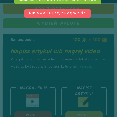
MAM CO NAJMNIEJ 18 LAT. CHCĘ WEJŚĆ
GRY Z ODZNAKAMI
NIE MAM 18 LAT, CHCĘ WYJŚĆ
WYMIEŃ WALUTĘ
100
100
Bananapedia
Napisz artykuł lub nagraj video
Przygotuj dla nas film video lub napisz artykuł dla tej gry.
Może to być recenzja, poradnik, tutorial...
WIĘCEJ
NAGRAJ FILM
NAPISZ
ARTYKUŁ
WYŚLIJ
WYŚLIJ