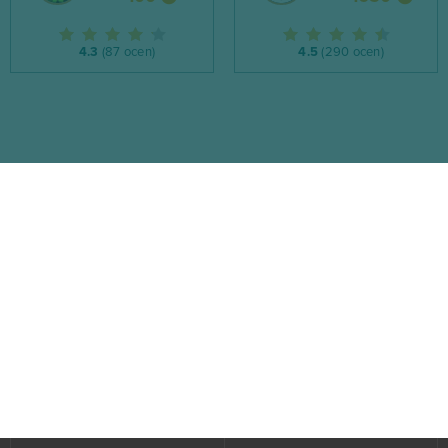
4.3
(87 ocen)
4.5
(290 ocen)