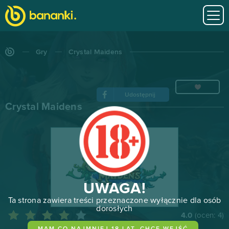
Gry
Crystal Maidens
Udostępnij
Crystal Maidens
UWAGA!
Ta strona zawiera treści przeznaczone wyłącznie dla osób
dorosłych
4.0
(ocen:
4
)