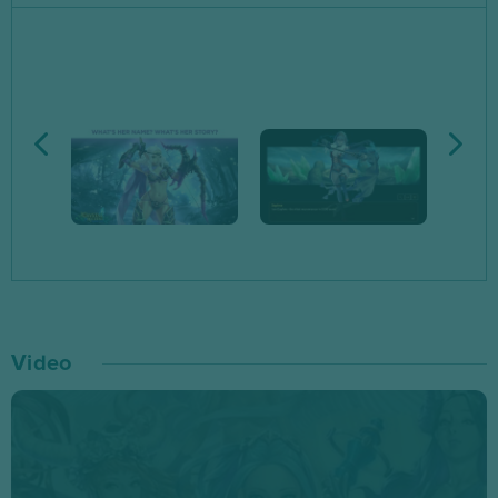
rozbijając się na dziwnej wyspie z tajemniczym…
portalem! Za pomocą magicznych kryształów będziesz
musiał przywołać harem Dziewic, żeby walczyć ze złem
i wyzwolić zniewolone przez Czarodzieja kobiety!
Wciągnij się w seksowną rozgrywkę – walcz w bujnych
lasach i palących pustyniach oraz zdobywaj mroczne
zamki. Ciesz się z animowanych scen seksu – są one
bardzo szczegółowe i nieocenzurowane! Dziewczyny,
które uda Ci się zabrać do haremu, będziesz mógł
oglądać… do woli. Mało tego, możesz wzywać je do
Video
siebie, ulepszać relacje z nimi i romansować z
najpiękniejszymi Pannami! Oczywiście to Ty będziesz
decydował, jaka dziewczyna weźmie udział w kolejnej
bitwie. Rzucaj zaklęcia, walcz toporami, zabijaj