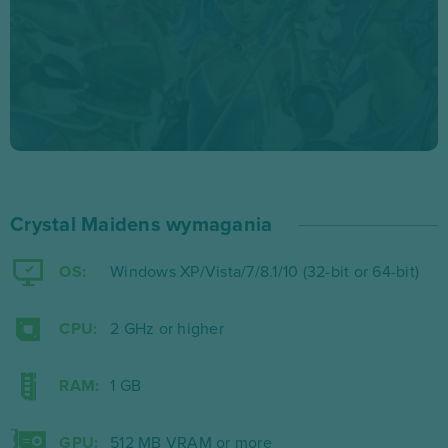
przeciwników strzałami lub… wymieszaj techniki.
Wszystko zależy wyłącznie od Ciebie! Kiedy poczujesz
się na siłach, możesz zabrać swoje umiejętności i harem
na arenę PvP, aby tam wspinać się po tabeli liderów i
walczyć o cenne nagrody.
Daj się wciągnąć w świat pięknych kobiet i
Crystal Maidens wymagania
emocjonujących bitew – rozgrywkę wypełnią
przerywniki w postaci scenek, nakręcające do dalszych
OS:
Windows XP/Vista/7/8.1/10 (32-bit or 64-bit)
walk. Podejmij wyzwanie i ruszaj na podbój!
CPU:
2 GHz or higher
RAM:
1 GB
GPU:
512 MB VRAM or more