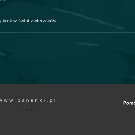
y krok w świat zwierzaków
www.bananki.pl
Pom
Trustpilot
© Copyright 2015