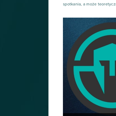
spotkania, a może teoretycz