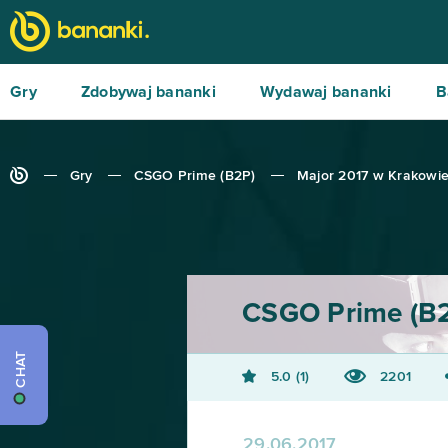
Gry
Zdobywaj bananki
Wydawaj bananki
B
Gry
CSGO Prime (B2P)
Major 2017 w Krakowi
CSGO Prime (B
CHAT
5.0
1
2201
29.06.2017