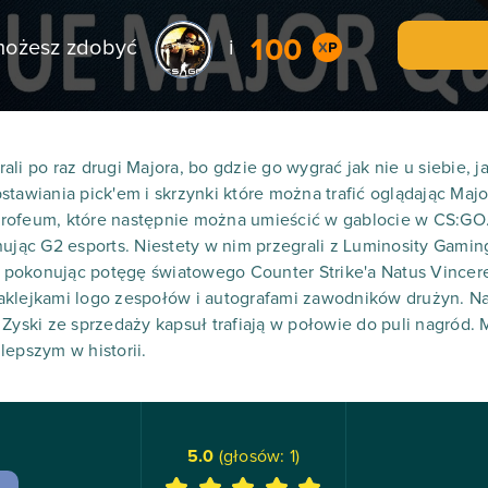
100
 możesz zdobyć
i
i po raz drugi Majora, bo gdzie go wygrać jak nie u siebie, jak
tawiania pick'em i skrzynki które można trafić oglądając Majo
rofeum, które następnie można umieścić w gablocie w CS:GO.
nując G2 esports. Niestety w nim przegrali z Luminosity Gami
le pokonując potęgę światowego Counter Strike'a Natus Vincer
klejkami logo zespołów i autografami zawodników drużyn. Nak
Zyski ze sprzedaży kapsuł trafiają w połowie do puli nagród. 
lepszym w historii.
5.0
(głosów:
1
)