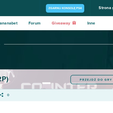
Strona
ZGARNIJ KONSOLĘ PS4
ananabet
Forum
Giveaway
Inne
e
2P)
PRZEJDŹ DO GR
0