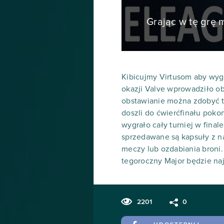
Grając w tę grę
Kibicujmy Virtusom aby wygral
okazji Valve wprowadziło obs
obstawianie można zdobyć t
doszli do ćwierćfinału poko
wygrało cały turniej w fina
sprzedawane są kapsuły z na
meczy lub ozdabiania broni. 
tegoroczny Major będzie naj
2201
0