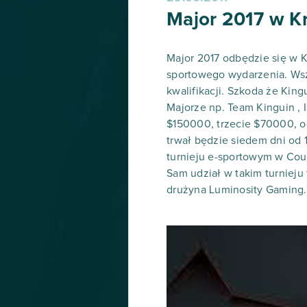
Major 2017 w K
Major 2017 odbędzie się w K
sportowego wydarzenia. Wszy
kwalifikacji. Szkoda że King
Majorze np. Team Kinguin ,
$150000, trzecie $70000, o
trwał będzie siedem dni od
turnieju e-sportowym w Count
Sam udział w takim turnieju
drużyna Luminosity Gaming.