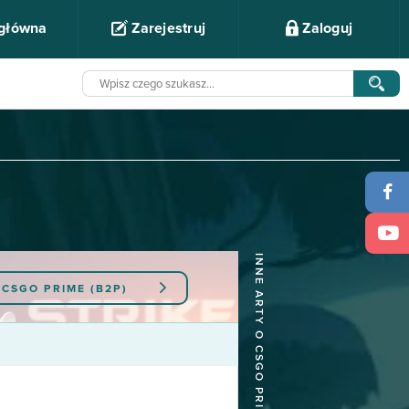
 główna
Zarejestruj
Zaloguj
INNE ARTY O CSGO PRIME (B2P)
Y
CSGO PRIME (B2P)