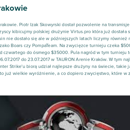
rakowie
rakowie. Piotr Izak Skowyrski dostał pozwolenie na transmisje
scy kibicujmy polskiej drużynie Virtus.pro która już dostała 
uin nie dostało się ale w późniejszych latach liczymy również
 Izako Boars czy PompaTeam. Na zwycięzce turnieju czeka $50
d czwartego do ósmego $35000. Pula nagród w tym turnieju t
 16.07.2017 do 23.07.2017 w TAURON Arenie Kraków. W tym naj
er Strike'u biorą udział najlepsze drużyny na świecie, takie j
 to już wielkie wyróżnienie, a co dopiero zwycięstwo, które w