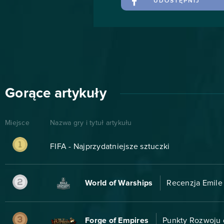
UDOSTĘPNIJ
Gorące artykuły
Miejsce
Nazwa gry i tytuł artykułu
FIFA - Najprzydatniejsze sztuczki
World of Warships
Recenzja Emile 
Forge of Empires
Punkty Rozwoju d