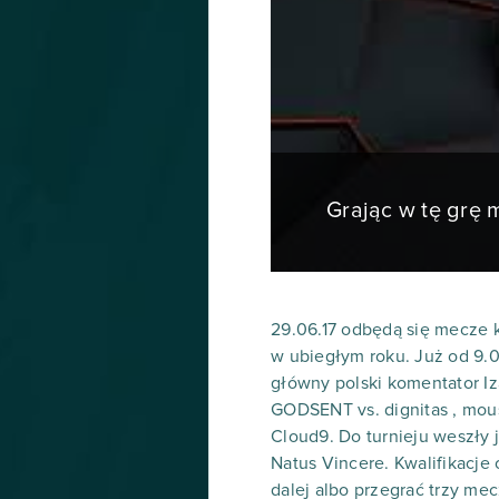
Grając w tę grę
29.06.17 odbędą się mecze kl
w ubiegłym roku. Już od 9.
główny polski komentator Iza
GODSENT vs. dignitas , mouse
Cloud9. Do turnieju weszły j
Natus Vincere. Kwalifikacje
dalej albo przegrać trzy me