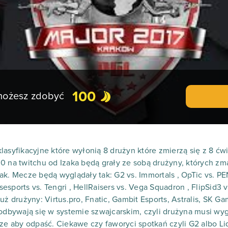
100
 możesz zdobyć
asyfikacyjne które wyłonią 8 drużyn które zmierzą się z 8 ćwie
00 na twitchu od Izaka będą grały ze sobą drużyny, których 
k. Mecze będą wyglądały tak: G2 vs. Immortals , OpTic vs. PEN
sports vs. Tengri , HellRaisers vs. Vega Squadron , FlipSid3 v
uż drużyny: Virtus.pro, Fnatic, Gambit Esports, Astralis, SK Ga
 odbywają się w systemie szwajcarskim, czyli drużyna musi wy
cze aby odpaść. Ciekawe czy faworyci spotkań czyli G2 albo Li