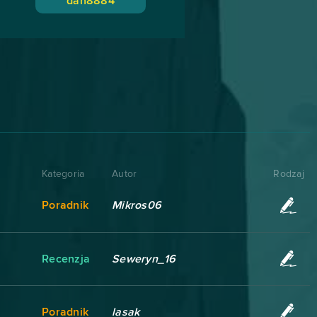
dan8884
Kategoria
Autor
Rodzaj
Poradnik
Mikros06
Recenzja
Seweryn_16
Poradnik
lasak