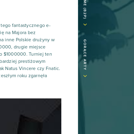
 tego fantastycznego e-
się na Majora bez
 na inne Polskie drużyny w
GORĄCE ARTY
0000, drugie miejsce
o $1000000. Turniej ten
bardziej prestiżowym
ak Natus Vincere czy Fnatic.
 zeszłym roku zgarnęła