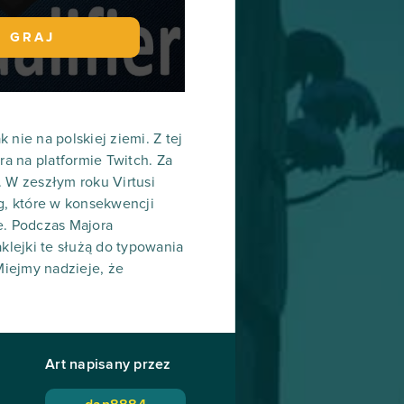
GRAJ
 nie na polskiej ziemi. Z tej
ra na platformie Twitch. Za
 W zeszłym roku Virtusi
ng, które w konsekwencji
e. Podczas Majora
lejki te służą do typowania
Miejmy nadzieje, że
Art napisany przez