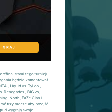
GRAJ
rćfinalistami tego turnieju
zmagania będzie komentował
TA , Liquid vs. TyLoo ,
s. Renegades , BIG vs,
ming, North, FaZe Clan i
grać trzy mecze aby przejść
quid wygrają swoje