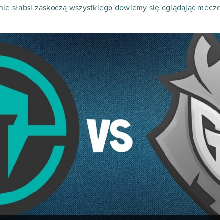
nie słabsi zaskoczą wszystkiego dowiemy się oglądając mecze