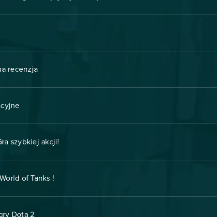
na recenzja
acyjne
Gra szybkiej akcji!
World of Tanks !
gry Dota 2