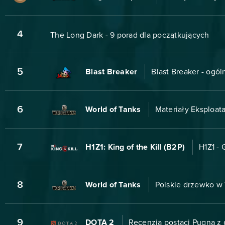
4
The Long Dark - 9 porad dla początkujących
5
Blast Breaker
Blast Breaker - ogól
6
World of Tanks
Materiały Eksploat
7
H1Z1: King of the Kill (B2P)
H1Z1 - 
8
World of Tanks
Polskie drzewko w 
9
DOTA 2
Recenzja postaci Pugna z 