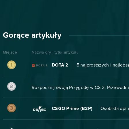
Gorące artykuły
Miejsce
Nazwa gry i tytuł artykułu
DOTA 2
5 najprostszych i najlep
Rozpocznij swoją Przygodę w CS 2: Przewodni
CSGO Prime (B2P)
Osobista opin