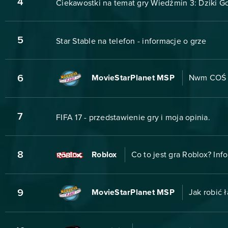
4
Ciekawostki na temat gry Wiedźmin 3: Dziki Go
5
Star Stable na telefon - informacje o grze
6
MovieStarPlanet MSP
Nwm COŚ 
7
FIFA 17 - przedstawienie gry i moja opinia.
8
Roblox
Co to jest gra Roblox? Inf
9
MovieStarPlanet MSP
Jak robić 