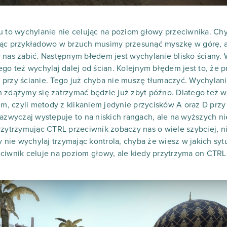
u to wychylanie nie celując na poziom głowy przeciwnika. Chy
jąc przykładowo w brzuch musimy przesunąć myszkę w górę, a
 nas zabić. Następnym błędem jest wychylanie blisko ściany. 
ego też wychylaj dalej od ścian. Kolejnym błędem jest to, że 
 przy ścianie. Tego już chyba nie muszę tłumaczyć. Wychylan
 zdążymy się zatrzymać będzie już zbyt późno. Dlatego też w
, czyli metody z klikaniem jedynie przycisków A oraz D przy
Zazwyczaj występuje to na niskich rangach, ale na wyższych n
rzytrzymując CTRL przeciwnik zobaczy nas o wiele szybciej, n
y nie wychylaj trzymając kontrola, chyba że wiesz w jakich sy
ciwnik celuje na poziom głowy, ale kiedy przytrzyma on CTRL t