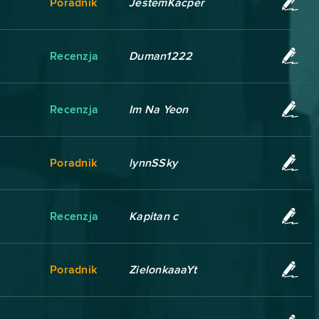
Poradnik
JestemKacper
Recenzja
Duman1222
Recenzja
Im Na Yeon
Poradnik
lynnSSky
Recenzja
Kapitan c
Poradnik
ZielonkaaaYt