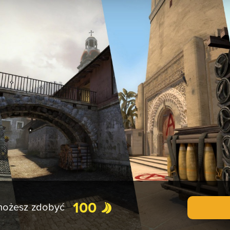
100
 możesz zdobyć