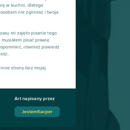
ię w kuchni, dlatego
osobem nie zginiesz i twoja
czasu mi zajęło pisanie tego
o musiałem pisać prawię
 wspomnieć, również powiedz
ześć.
 inne strony bez mojej
Art napisany przez
JestemKacper