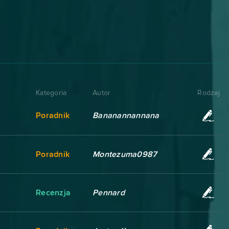
Kategoria
Autor
Rodzaj
Poradnik
Bananannannana
Poradnik
Montezuma0987
Recenzja
Pennard