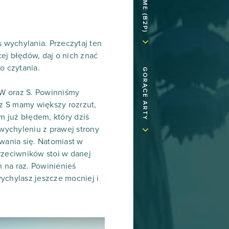
 wychylania. Przeczytaj ten
cej błędów, daj o nich znać
o czytania.
GORĄCE ARTY
 W oraz S. Powinniśmy
z S mamy większy rozrzut,
 już błędem, który dziś
wychyleniu z prawej strony
wania się. Natomiast w
rzeciwników stoi w danej
h na raz. Powinienieś
ychylasz jeszcze mocniej i