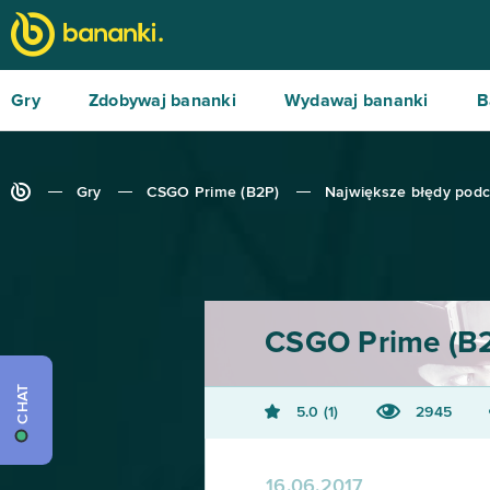
Gry
Zdobywaj bananki
Wydawaj bananki
B
Gry
CSGO Prime (B2P)
Największe błędy pod
CSGO Prime (B
CHAT
5.0
1
2945
16.06.2017