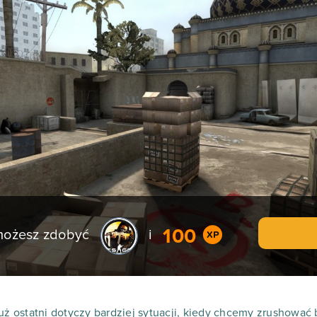
100
 możesz zdobyć
i
uż ostatni dotyczy bardziej sytuacji, kiedy chcemy zrushować 