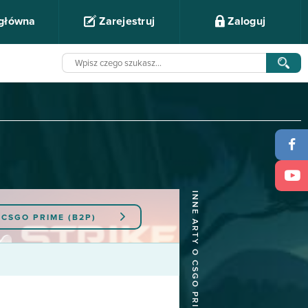
 główna
Zarejestruj
Zaloguj
INNE ARTY O CSGO PRIME (B2P)
Y
CSGO PRIME (B2P)