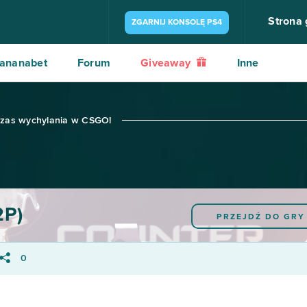
Strona
ZGARNIJ KONSOLĘ PS4
ananabet
Forum
Giveaway
Inne
czas wychylania w CSGO!
2P)
PRZEJDŹ DO GR
0