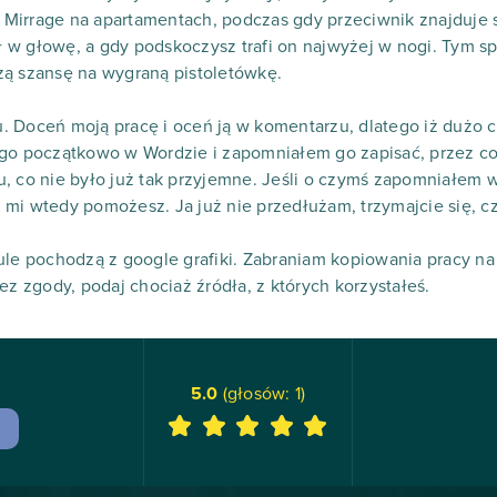
Mirrage na apartamentach, podczas gdy przeciwnik znajduje s
w głowę, a gdy podskoczysz trafi on najwyżej w nogi. Tym sp
zą szansę na wygraną pistoletówkę.
łu. Doceń moją pracę i oceń ją w komentarzu, dlatego iż dużo 
 go początkowo w Wordzie i zapomniałem go zapisać, przez c
u, co nie było już tak przyjemne. Jeśli o czymś zapomniałem
mi wtedy pomożesz. Ja już nie przedłużam, trzymajcie się, c
ule pochodzą z google grafiki. Zabraniam kopiowania pracy na
ez zgody, podaj chociaż źródła, z których korzystałeś.
5.0
(głosów:
1
)