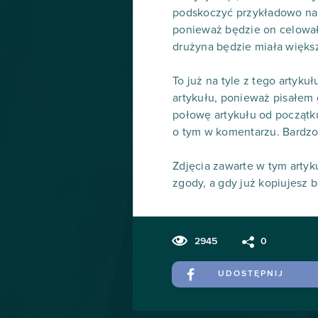
podskoczyć przykładowo na 
ponieważ będzie on celował 
drużyna będzie miała więks
To już na tyle z tego artyku
artykułu, ponieważ pisałem
połowę artykułu od początk
o tym w komentarzu. Bardzo 
Zdjęcia zawarte w tym artyk
zgody, a gdy już kopiujesz b
2945
0
UDOSTĘPNIJ