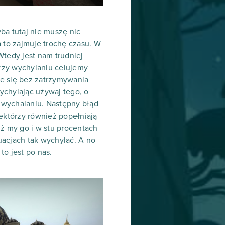
ba tutaj nie muszę nic
 to zajmuje trochę czasu. W
Wtedy jest nam trudniej
przy wychylaniu celujemy
ie się bez zatrzymywania
ychylając używaj tego, o
 wychalaniu. Następny błąd
iektórzy również popełniają
iż my go i w stu procentach
tuacjach tak wychylać. A no
o jest po nas.