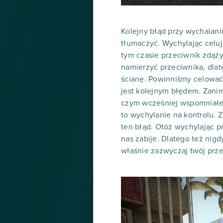
Kolejny błąd przy wychalani
tłumaczyć. Wychylając celu
tym czasie przeciwnik zdąży
namierzyć przeciwnika, dlat
ścianę. Powinniśmy celować
jest kolejnym błędem. Zanim
czym wcześniej wspomniałem
to wychylanie na kontrolu. 
ten błąd. Otóż wychylając p
nas zabije. Dlatego też nigd
właśnie zazwyczaj twój prze