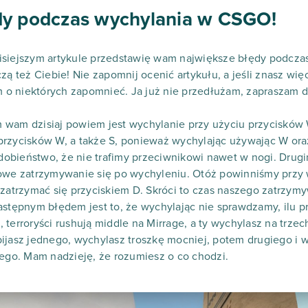
dy podczas wychylania w CSGO!
isiejszym artykule przedstawię wam największe błędy podczas
zą też Ciebie! Nie zapomnij ocenić artykułu, a jeśli znasz wię
o niektórych zapomnieć. Ja już nie przedłużam, zapraszam d
 wam dzisiaj powiem jest wychylanie przy użyciu przycisków
przycisków W, a także S, ponieważ wychylając używając W ora
bieństwo, że nie trafimy przeciwnikowi nawet w nogi. Drugim
łowe zatrzymywanie się po wychyleniu. Otóż powinniśmy przy 
 zatrzymać się przyciskiem D. Skróci to czas naszego zatrzymy
astępnym błędem jest to, że wychylając nie sprawdzamy, ilu p
terroryści rushują middle na Mirrage, a ty wychylasz na trzec
ijasz jednego, wychylasz troszkę mocniej, potem drugiego i w
iego. Mam nadzieję, że rozumiesz o co chodzi.