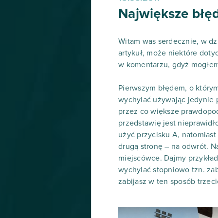
Największe błę
Witam was serdecznie, w dz
artykuł, może niektóre dotyc
w komentarzu, gdyż mogłem 
Pierwszym błędem, o którym
wychylać używając jedynie 
przez co większe prawdopodo
przedstawię jest nieprawid
użyć przycisku A, natomiast
drugą stronę – na odwrót. N
miejscówce. Dajmy przykład, 
wychylać stopniowo tzn. zab
zabijasz w ten sposób trzec