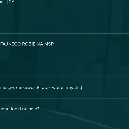
n - [2#]
FAJNEGO ROBIĘ NA MSP
ormacje, ciekawostki oraz wiele innych :)
ładne looki na msp?