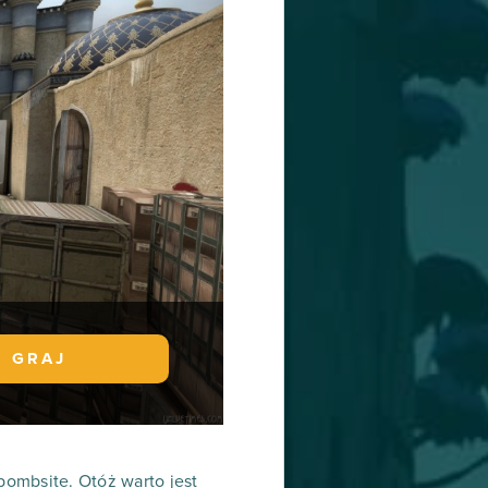
GRAJ
bombsite. Otóż warto jest