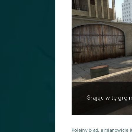
Grając w tę grę
Kolejny błąd, a mianowicie j