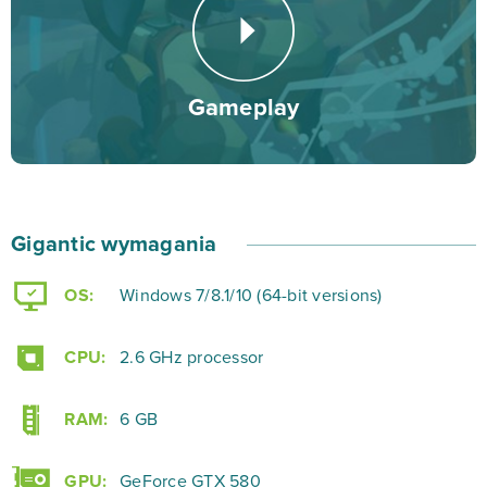
proste, to właśnie tym urzekają graczy i pozwalają
cieszyć się luźną i dynamiczną rozgrywką na wysokim
poziomie. Na mapach znajdziesz mnóstwo sekretnych
Gameplay
przejść i zakamarków, w których możesz czaić się na
swojego wroga.
Wejdź do bitwy i steruj jednym z dostępnych
Gigantic wymagania
bohaterów! Gigantic to miejsce, w którym musisz
wykazać się nie tylko dobrym refleksem, ale także
OS:
Windows 7/8.1/10 (64-bit versions)
umiejętnością podejmowania szybkich decyzji,
ponieważ teren gry ulega zmianie wraz z przebiegiem
CPU:
2.6 GHz processor
walki i niekiedy kluczowe decyzje muszą zapadać w
ciągu ułamków sekund. Łącz umiejętności swojego
RAM:
6 GB
awatara w mordercze kombosy i zostań królem meczu
dzięki tonie zadanych obrażeń. Pozwoli Ci to również
GPU:
GeForce GTX 580