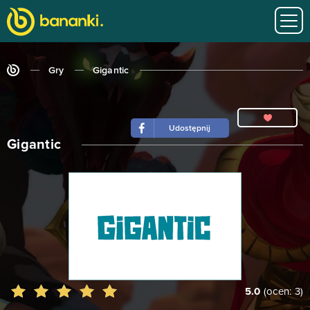
Gry
Gigantic
Udostępnij
Gigantic
5.0
(ocen:
3
)