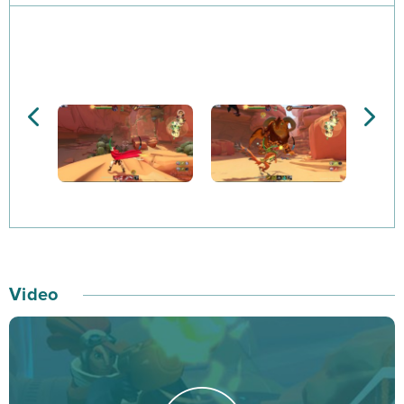
zabawy, ponieważ ta darmowa sieciowa gra akcji jest
skupiona głównie na PvP. Właśnie w tym systemie
weźmiesz udział w bitwach składających się z dwóch
pięcioosobowych ekip, gdzie każdy sprawuje kontrolę
nad swoim awatarem.
Pamiętaj, że w Twoich podbojach w Gigantic nie
będziesz sam! Twojej drużynie towarzyszy gigant
zwany także Strażnikiem. Jest to najbardziej wytrzymała
i śmiercionośna jednostka podczas rozgrywek -
posiada specjalne umiejętności, które dobrze
Video
wykorzystane i wsparte przez zespół graczy mogą
zaważyć o losach meczu.
Mecze odbywają się na różnych mapach, które choć