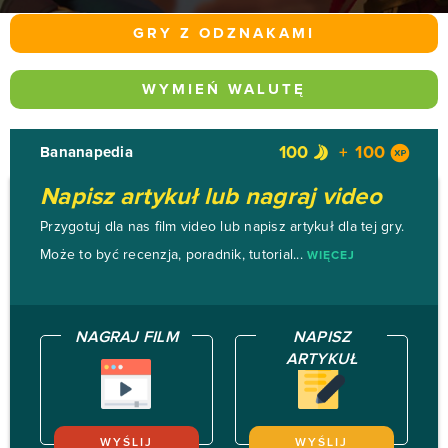
GRY Z ODZNAKAMI
WYMIEŃ WALUTĘ
100
100
Bananapedia
Napisz artykuł lub nagraj video
Przygotuj dla nas film video lub napisz artykuł dla tej gry.
Może to być recenzja, poradnik, tutorial...
WIĘCEJ
NAGRAJ FILM
NAPISZ
ARTYKUŁ
WYŚLIJ
WYŚLIJ