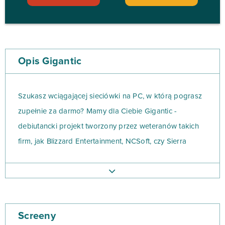
Opis Gigantic
Szukasz wciągającej sieciówki na PC, w którą pograsz
zupełnie za darmo? Mamy dla Ciebie Gigantic -
debiutancki projekt tworzony przez weteranów takich
firm, jak Blizzard Entertainment, NCSoft, czy Sierra
Online.
W pełnym magii świecie Gigantic napotkasz
fantastyczne rasy i poznasz ogólny zarys fabuły, która
Screeny
tak naprawdę jest jedynie pretekstem do świetnej