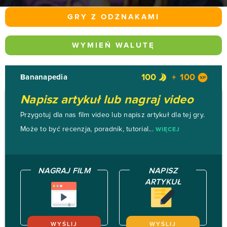
GRY Z ODZNAKAMI
WYMIEŃ WALUTĘ
100
100
Bananapedia
Napisz artykuł lub nagraj video
Przygotuj dla nas film video lub napisz artykuł dla tej gry.
Może to być recenzja, poradnik, tutorial...
WIĘCEJ
NAGRAJ FILM
NAPISZ
ARTYKUŁ
WYŚLIJ
WYŚLIJ