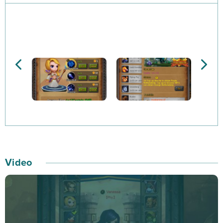
każdy z nich posiada dość unikalne umiejętności, a
więc wybór może być wyjątkowo… trudny. Pamiętaj, że
dosłownie każda postać ma inną rolę w walce, inne
umiejętności oraz statystyki – właśnie dlatego
powiększanie swojej drużyny oraz odpowiedni dobór
towarzyszy to jedyna… droga do zwycięstwa! W grze
możesz stale uzyskiwać cenne nagrody, aby następnie
poprawiać statystyki swojego bohatera – a to chyba
największa chwała dla każdego generała w grze!
Wszyscy bohaterowie Glorious Saga mają swoje
własne, unikalne cele, które zamierzają w rozgrywce
Video
osiągnąć. Chociażby dlatego właśnie zmiana formacji
może szybko wpłynąć na wyniki nie tylko bitwy, ale i…
całej gry! Co 10 poziomów możesz odblokowywać
nowe lochy, w których zdobędziesz lepsze przedmioty