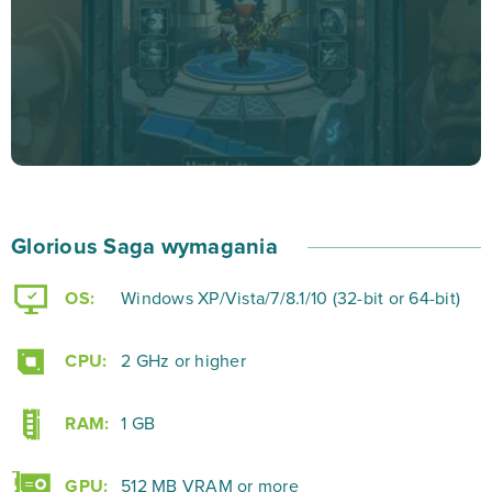
– runy, pety, a nawet… mounty. Ale, co to jest?
Przekonasz się o tym tylko włączając Glorious Saga!
Dołącz do gildii lub graj samotnie, mierz się z innymi
graczami, pokonuj hordy silnych bossów i… stawaj się
silniejszy! Włącz Glorious Saga na bananki.pl i
uprzyjemnij sobie nudny dzień. Zobaczysz, że nie
Glorious Saga wymagania
będziesz mógł prędko oderwać się od tego
emocjonującego świata przygód fantasy! A lubisz gry
OS:
Windows XP/Vista/7/8.1/10 (32-bit or 64-bit)
fantasy, prawda?
CPU:
2 GHz or higher
RAM:
1 GB
GPU:
512 MB VRAM or more