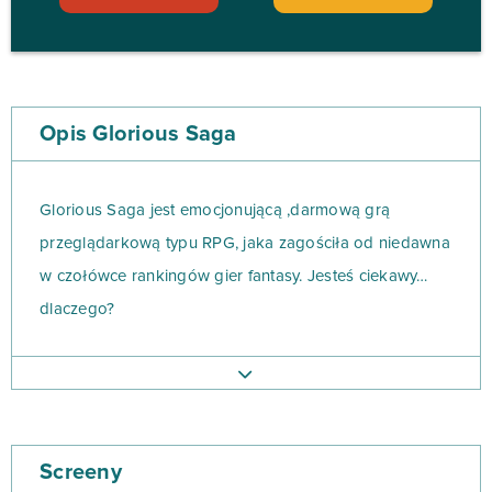
Opis Glorious Saga
Glorious Saga jest emocjonującą ,darmową grą
przeglądarkową typu RPG, jaka zagościła od niedawna
w czołówce rankingów gier fantasy. Jesteś ciekawy…
dlaczego?
Główną rolę odgrywają tu bohaterowie z serii gier
Warcraft – znanej produkcji studia Blizzard. Do wyboru
będziesz mieć aż 6 legendarnych bohaterów w każdej
Screeny
z dwóch frakcji (Horda albo Aliance). Co ciekawe,