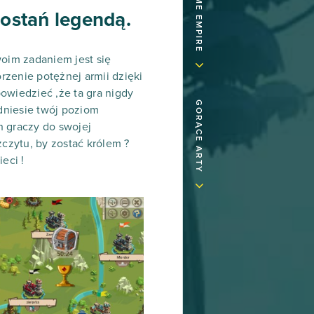
zostań legendą.
woim zadaniem jest się
rzenie potężnej armii dzięki
owiedzieć ,że ta gra nigdy
GORĄCE ARTY
odniesie twój poziom
h graczy do swojej
czytu, by zostać królem ?
eci !