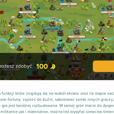
100
 możesz zdobyć
 funkcji które znajdują się na wokół ekranu oraz na mapie sw
ole fortuny, zajrzeć do kuźni, sabotować zamki innych graczy
gra jest bardziej rozbudowana. W samej grze macie do dyspoz
ilitarnie jak i materialnie, można też wysyłać siewców śmie