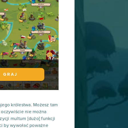
GRAJ
ojego królestwa. Możesz tam
, oczywiście nie można
ycji multum [dużo] funkcji
rci by wywołać poważne