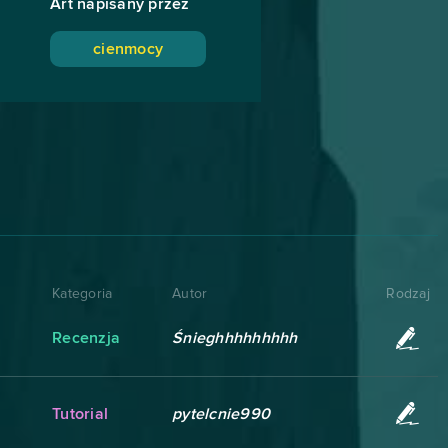
Art napisany przez
cienmocy
Kategoria
Autor
Rodzaj
Recenzja
Śnieghhhhhhhhh
Tutorial
pytelcnie990