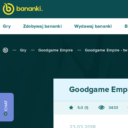
Gry
Zdobywaj bananki
Wydawaj bananki
B
Gry
Goodgame Empire
Goodgame Empire - twór
Goodgame Empi
CHAT
5.0
1
3433
23.03.2018