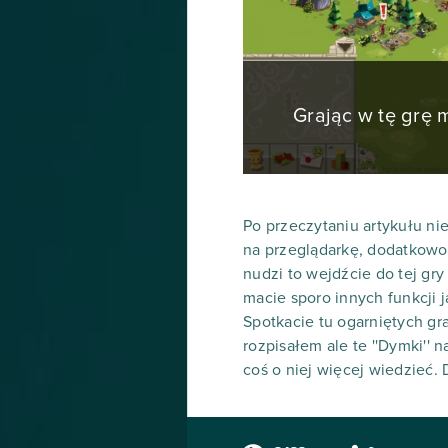
Grając w tę grę
Po przeczytaniu artykułu nie
na przeglądarkę, dodatkowo 
nudzi to wejdźcie do tej gry 
macie sporo innych funkcji 
Spotkacie tu ogarniętych gr
rozpisałem ale te ''Dymki'' n
coś o niej więcej wiedzieć.