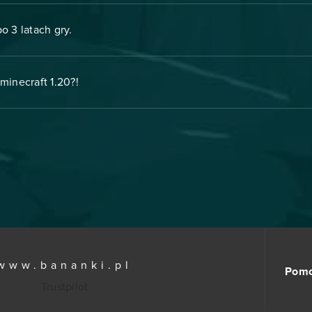
o 3 latach gry.
minecraft 1.20?!
www.bananki.pl
Pom
Trustpilot