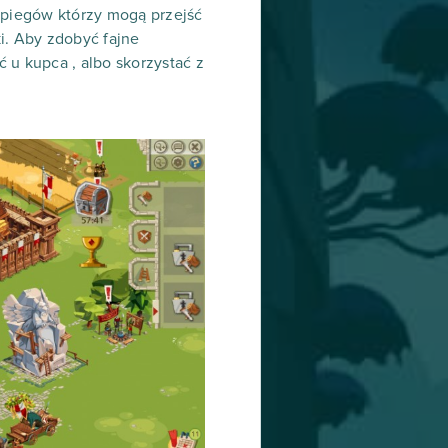
zpiegów którzy mogą przejść
i. Aby zdobyć fajne
ć u kupca , albo skorzystać z