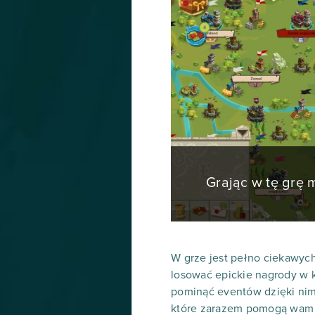
Grając w tę grę
W grze jest pełno ciekawych
losować epickie nagrody w k
pominąć eventów dzięki nim 
które zarazem pomogą wam m