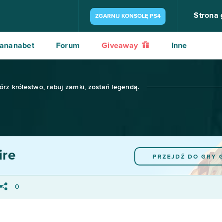
Strona
ZGARNIJ KONSOLĘ PS4
ananabet
Forum
Giveaway
Inne
z królestwo, rabuj zamki, zostań legendą.
re
PRZEJDŹ DO GRY
0