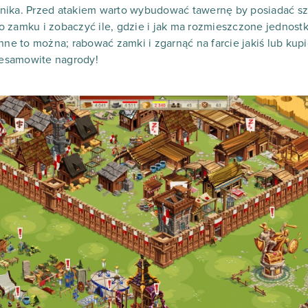
nika. Przed atakiem warto wybudować tawernę by posiadać s
 zamku i zobaczyć ile, gdzie i jak ma rozmieszczone jednostk
nne to można; rabować zamki i zgarnąć na farcie jakiś lub kupi
niesamowite nagrody!