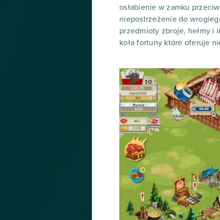
osłabienie w zamku przeciw
niepostrzeżenie do wrogiego
przedmioty zbroje, hełmy i i
koła fortuny które oferuje 