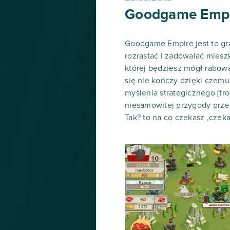
Goodgame Empire
Goodgame Empire jest to gra
rozrastać i zadowalać miesz
której będziesz mógł rabowa
się nie kończy dzięki czemu
myślenia strategicznego [tr
niesamowitej przygody prze
Tak? to na co czekasz ,czeka