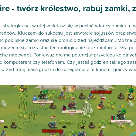
 - twórz królestwo, rabuj zamki, 
 strategiczna, w niej wcielasz się w postać władcy zamku a t
kańców. Kluczem do sukcesu jest zawarcie sojuszów oraz stwo
ć pobliskie zamki oraz się bronić przed najeźdźcami. Można p
 możecie się rozrastać technologicznie oraz militarnie. Gra p
ochę napewno]. Ponieważ gra ma potencjał przyciąga kolejnyc
d komputerem czy telefonem. Czy jesteś godzien takiego zasz
 przed tobą masa godzin do rozegrania z milionami graczy w si