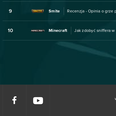
9
Smite
Recenzja - Opinia o grze p
10
Minecraft
Jak zdobyć sniffera w 