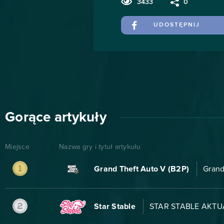
3433
0
UDOSTĘPNIJ
Gorące artykuły
Miejsce
Nazwa gry i tytuł artykułu
Grand Theft Auto V (B2P)
Grand
Star Stable
STAR STABLE AKTUA