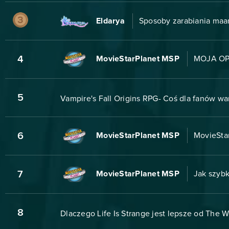
Eldarya
Sposoby zarabiania maa
4
MovieStarPlanet MSP
MOJA OP
5
Vampire's Fall Origins RPG- Coś dla fanów w
6
MovieStarPlanet MSP
MovieStar
7
MovieStarPlanet MSP
Jak szybk
8
Dlaczego Life Is Strange jest lepsze od The 