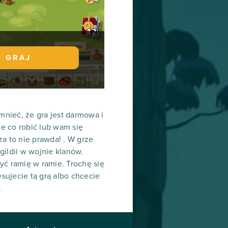
GRAJ
mnieć, że gra jest darmowa i
e co robić lub wam się
sza to nie prawda! . W grze
gildii w wojnie klanów.
yć ramię w ramie. Trochę się
esujecie tą grą albo chcecie
.