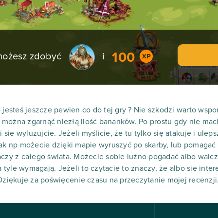
100
 możesz zdobyć
i
 jesteś jeszcze pewien co do tej gry ? Nie szkodzi warto wspo
można zgarnąć niezłą ilość bananków. Po prostu gdy nie maci
i się wyluzujcie. Jeżeli myślicie, że tu tylko się atakuje i ulep
jak np możecie dzięki mapie wyruszyć po skarby, lub pomagać 
aczy z całego świata. Możecie sobie luźno pogadać albo walcz
a tyle wymagają. Jeżeli to czytacie to znaczy, że albo się inter
 Dziękuje za poświęcenie czasu na przeczytanie mojej recenzji