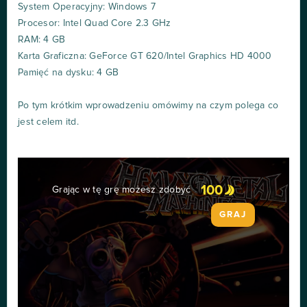
System Operacyjny: Windows 7
Procesor: Intel Quad Core 2.3 GHz
RAM: 4 GB
Karta Graficzna: GeForce GT 620/Intel Graphics HD 4000
Pamięć na dysku: 4 GB
Po tym krótkim wprowadzeniu omówimy na czym polega co
jest celem itd.
100
Grając w tę grę możesz zdobyć
GRAJ