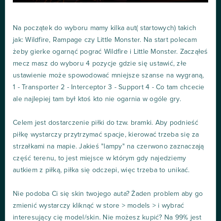
Na początek do wyboru mamy kilka aut( startowych) takich
jak: Wildfire, Rampage czy Little Monster. Na start polecam
żeby gierke ogarnąć pograć Wildfire i Little Monster. Zacząłeś
mecz masz do wyboru 4 pozycje gdzie się ustawić, złe
ustawienie może spowodować mniejsze szanse na wygraną,
1 - Transporter 2 - Interceptor 3 - Support 4 - Co tam chcecie
ale najlepiej tam był ktoś kto nie ogarnia w ogóle gry.
Celem jest dostarczenie piłki do tzw. bramki. Aby podnieść
piłkę wystarczy przytrzymać spacje, kierować trzeba się za
strzałkami na mapie. Jakieś "lampy" na czerwono zaznaczają
część terenu, to jest miejsce w którym gdy najedziemy
autkiem z piłką, piłka się odczepi, więc trzeba to unikać.
Nie podoba Ci się skin twojego auta? Żaden problem aby go
zmienić wystarczy kliknąć w store > models > i wybrać
interesujący cię model/skin. Nie możesz kupić? Na 99% jest