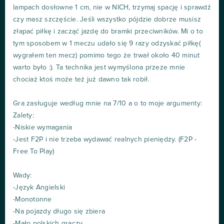
lampach dosłowne 1 cm, nie w NICH, trzymaj spację i sprawdź
czy masz szczęście. Jeśli wszystko pójdzie dobrze musisz
złapać piłkę i zacząć jazdę do bramki przeciwników. Mi o to
tym sposobem w 1 meczu udało się 9 razy odzyskać piłkę(
wygrałem ten mecz) pomimo tego że trwał około 40 minut
warto było :). Ta technika jest wymyślona przeze mnie
chociaż ktoś może też już dawno tak robił.
Gra zasługuje według mnie na 7/10 a o to moje argumenty:
Zalety:
-Niskie wymagania
-Jest F2P i nie trzeba wydawać realnych pieniędzy. (F2P -
Free To Play)
Wady:
-Język Angielski
-Monotonne
-Na pojazdy długo się zbiera
-Mało polskich graczy