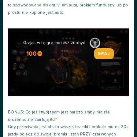
to spowodowane niskim lvl'em auta, brakiem funduszy lub po
prostu nie kupione jest auto.
Grając w tę grę możesz zdobyć
i
100
GRAJ
BONUS: Co jeśli twój team jest bardzo słaby, ma złe
ułożenie, źle startują itd?
Gdy przeciwnik jest blisko waszej bramki i brakuje mu ok 20s
jazdy pojedz do swojej bramki i stań PRZY czerwonych