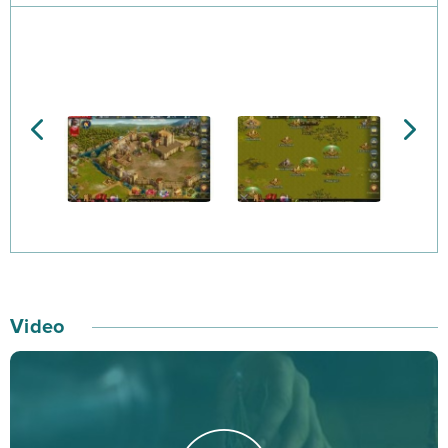
raz na zawsze, do kogo należy tytuł najpotężniejszego
gracza Heroes at War.
Swoją przygodę z tą darmową strategią MMO
rozpoczniesz od odbicia i odrestaurowania utraconego
niegdyś zamku. Przywrócisz budowli dawną chwałę, a
na dworze zamieszkają waleczni żołnierze, którzy
zapewnią bezpieczeństwo Twoim poddanym.
W Heroes at War zawrzesz korzystne sojusze z
pozostałymi graczami. Razem weźmiecie udział w
Video
kampaniach, aby przynieść chwałę swojemu królestwu.
Pamiętaj, że mądry władca dba nie tylko o potęgę
militarną imperium, ale także o jego rozwój kulturowy,
naukowy i gospodarkę.