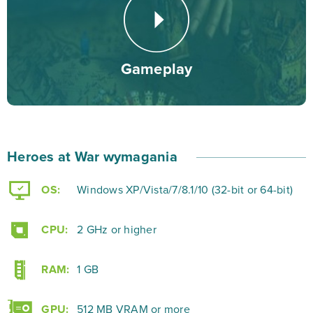
Najlepsze jest to, że gra zapewni Ci wiele godzin
pełnych atrakcji i osiągnięć do zdobycia zupełnie za
Gameplay
darmo. Jeśli natomiast chcesz przyspieszyć postęp na
terenie swojego królestwa, możesz zrobić to przy
pomocy mikropłatności dostępnych w grze.
Heroes at War wymagania
Będziesz władać ogromnymi armiami składającymi się z
przeróżnych jednostek, od twardych strażników,
OS:
Windows XP/Vista/7/8.1/10 (32-bit or 64-bit)
poprzez strzelców, aż po magów bojowych. Pamiętaj,
że nie ze wszystkimi graczami zawiążesz sojusz. W
CPU:
2 GHz or higher
obliczu odmiennych interesów i konfrontacji wojsk
musisz zadbać o to, aby wygnać przeciwnika z terenów
RAM:
1 GB
i dołączyć kolejną część mapy do swojej internetowej
potęgi.
GPU:
512 MB VRAM or more