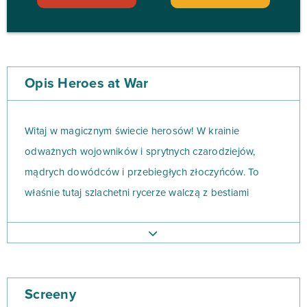
Opis Heroes at War
Witaj w magicznym świecie herosów! W krainie
odważnych wojowników i sprytnych czarodziejów,
mądrych dowódców i przebiegłych złoczyńców. To
właśnie tutaj szlachetni rycerze walczą z bestiami
przywołanymi na świat przez antyczne wiedźmy.
Stań się władcą, o którym legendy będą krążyć z
pokolenia na pokolenie.Twoja armia spustoszy włości
Screeny
wroga, aby podbić nowe nieznane krainy i udowodnić