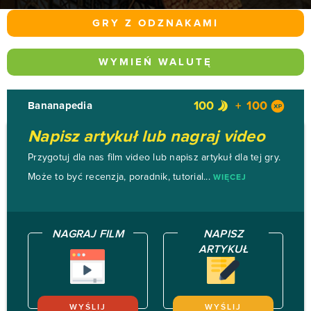
GRY Z ODZNAKAMI
WYMIEŃ WALUTĘ
100
100
Bananapedia
Napisz artykuł lub nagraj video
Przygotuj dla nas film video lub napisz artykuł dla tej gry.
Może to być recenzja, poradnik, tutorial...
WIĘCEJ
NAGRAJ FILM
NAPISZ
ARTYKUŁ
WYŚLIJ
WYŚLIJ