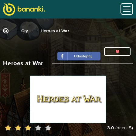
Gry
Heroes at War
Udostępnij
Heroes at War
3.0
(ocen:
5
)