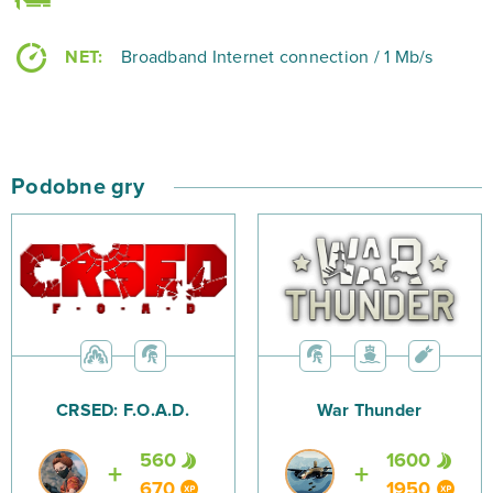
Zarejestruj się w grze i dołącz do walki o tytuł
NET:
Broadband Internet connection / 1 Mb/s
najpotężniejszego władcy w Heroes at War.
Podobne gry
CRSED: F.O.A.D.
War Thunder
560
1600
670
1950