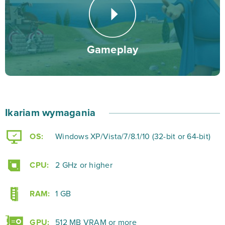
Z kolei poprzez budowanie portów handlowych
będziesz mógł uprawiać handel z innymi graczami.
Gameplay
U Twojego boku zawsze będzie stało przy Tobie
czterech oddanych doradców, dzięki którym zawsze
będziesz najlepiej poinformowaną osobą na wyspie.
Świat Ikariam możesz podglądać w różnych opcjach,
Ikariam wymagania
począwszy od widoku całego świata, poprzez rzut
okiem na mapę wyspy, a kończąc na zbliżonym
OS:
Windows XP/Vista/7/8.1/10 (32-bit or 64-bit)
podglądzie miasta.
CPU:
2 GHz or higher
Aby skorzystać z uroków oferowanych przez
wciągający świat tej strategii online, wystarczy
RAM:
1 GB
zarejestrować konto. Rejestracja jest zupełnie
darmowa, a świat antycznej cywilizacji czeka na
GPU:
512 MB VRAM or more