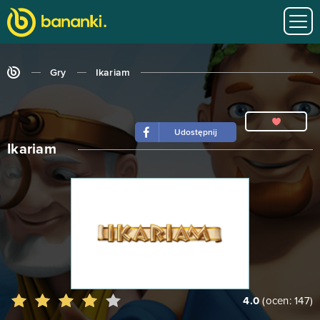
Gry
Ikariam
Udostępnij
Ikariam
4.0
(ocen:
147
)