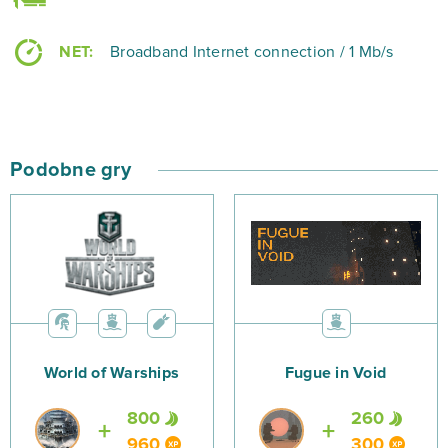
kolejnego wielkiego wodza!
NET:
Broadband Internet connection / 1 Mb/s
Podobne gry
World of Warships
Fugue in Void
800
260
960
300