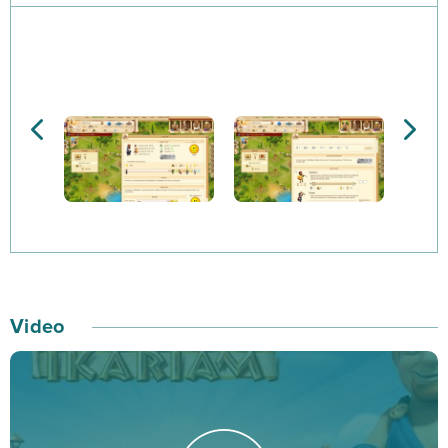
pokrytym zieloną trawą wybrzeżu. To, czy wykorzystasz
potencjał tego terytorium zależy wyłącznie od Ciebie!
Zbieraj surowce na wyspach rozmieszczonych po
całym świecie Ikariam. Podczas swojej przygody z tą
grą w świecie starożytnej cywilizacji będziesz
potrzebował dużych nakładów drzewa – zatrudnij
okolicznych mieszkańców jako pracowników i
wydobywaj ten surowiec wraz z innymi graczami
zamieszkującymi wyspę.
Video
Surowce pozwolą Ci rozwijać swoje miasto o kolejne
istotne budynki. Akademia, na ten przykład, pozwoli
odkryć Ci wiele rewolucyjnych wynalazków, podczas
gdy w koszarach wyszkolisz oddziały potężnych wojsk.