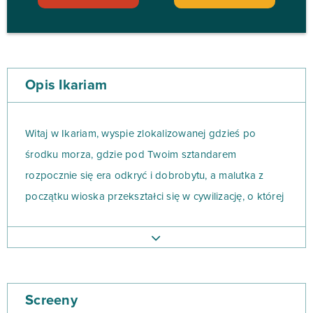
Opis Ikariam
Witaj w Ikariam, wyspie zlokalizowanej gdzieś po
środku morza, gdzie pod Twoim sztandarem
rozpocznie się era odkryć i dobrobytu, a malutka z
początku wioska przekształci się w cywilizację, o której
będą pisać w źródłach historycznych.
Nie oczekuj cudów na początku swojej przygody z tą
strategią online, bowiem na start z Ikariamem
Screeny
dostaniesz tylko mały (choć żyzny!) kawałek ziemi na