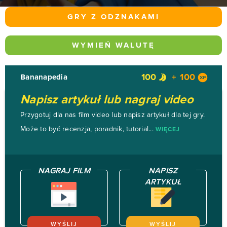
GRY Z ODZNAKAMI
WYMIEŃ WALUTĘ
100
100
Bananapedia
Napisz artykuł lub nagraj video
Przygotuj dla nas film video lub napisz artykuł dla tej gry.
Może to być recenzja, poradnik, tutorial...
WIĘCEJ
NAGRAJ FILM
NAPISZ
ARTYKUŁ
WYŚLIJ
WYŚLIJ