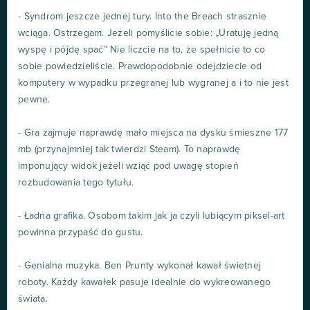
- Syndrom jeszcze jednej tury. Into the Breach strasznie
wciąga. Ostrzegam. Jeżeli pomyślicie sobie: „Uratuję jedną
wyspę i pójdę spać” Nie liczcie na to, że spełnicie to co
sobie powiedzieliście. Prawdopodobnie odejdziecie od
komputery w wypadku przegranej lub wygranej a i to nie jest
pewne.
- Gra zajmuje naprawdę mało miejsca na dysku śmieszne 177
mb (przynajmniej tak twierdzi Steam). To naprawdę
imponujący widok jeżeli wziąć pod uwagę stopień
rozbudowania tego tytułu.
- Ładna grafika. Osobom takim jak ja czyli lubiącym piksel-art
powinna przypaść do gustu.
- Genialna muzyka. Ben Prunty wykonał kawał świetnej
roboty. Każdy kawałek pasuje idealnie do wykreowanego
świata.