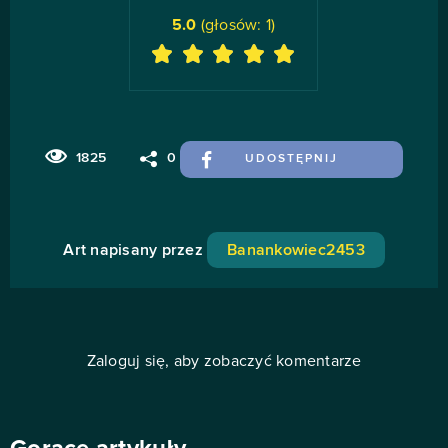
5.0
(głosów:
1
)
1825
0
UDOSTĘPNIJ
Art napisany przez
Banankowiec2453
Zaloguj się, aby zobaczyć komentarze