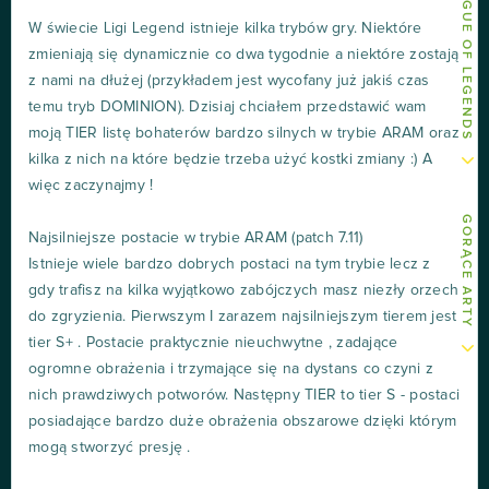
INNE ARTY O LEAGUE OF LEGENDS
W świecie Ligi Legend istnieje kilka trybów gry. Niektóre
zmieniają się dynamicznie co dwa tygodnie a niektóre zostają
z nami na dłużej (przykładem jest wycofany już jakiś czas
temu tryb DOMINION). Dzisiaj chciałem przedstawić wam
moją TIER listę bohaterów bardzo silnych w trybie ARAM oraz
kilka z nich na które będzie trzeba użyć kostki zmiany :) A
więc zaczynajmy !
GORĄCE ARTY
Najsilniejsze postacie w trybie ARAM (patch 7.11)
Istnieje wiele bardzo dobrych postaci na tym trybie lecz z
gdy trafisz na kilka wyjątkowo zabójczych masz niezły orzech
do zgryzienia. Pierwszym I zarazem najsilniejszym tierem jest
tier S+ . Postacie praktycznie nieuchwytne , zadające
ogromne obrażenia i trzymające się na dystans co czyni z
nich prawdziwych potworów. Następny TIER to tier S - postaci
posiadające bardzo duże obrażenia obszarowe dzięki którym
mogą stworzyć presję .