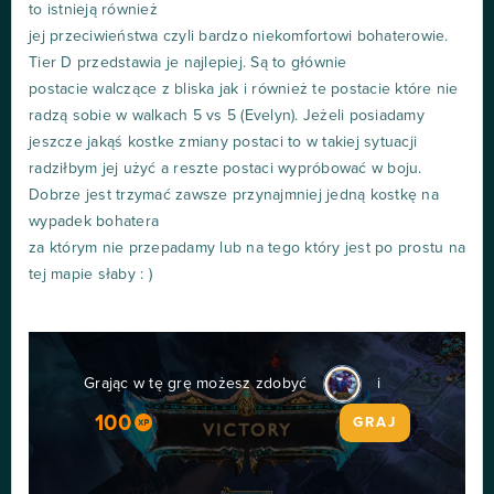
to istnieją również
jej przeciwieństwa czyli bardzo niekomfortowi bohaterowie.
Tier D przedstawia je najlepiej. Są to głównie
postacie walczące z bliska jak i również te postacie które nie
radzą sobie w walkach 5 vs 5 (Evelyn). Jeżeli posiadamy
jeszcze jakąś kostke zmiany postaci to w takiej sytuacji
radziłbym jej użyć a reszte postaci wypróbować w boju.
Dobrze jest trzymać zawsze przynajmniej jedną kostkę na
wypadek bohatera
za którym nie przepadamy lub na tego który jest po prostu na
tej mapie słaby : )
Grając w tę grę możesz zdobyć
i
100
GRAJ