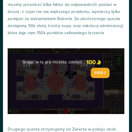
musimy przenieść kilka faktur do odpowiednich postaci w
biurze, z czym nie ma większego problemu, wystarczy tylko
podążać za wskazówkami Roberta. Za ukończonego questa
dostajemy 50k złota, trochę expa, oraz miksturę administracji
która daje nam 150k punktów całkowitego leczenia.
100
Grając w tę grę możesz zdobyć
GRAJ
Drugiego questa otrzymujemy od Zwierza w pokoju obok.