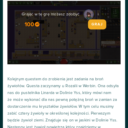
Grając w tę grę możesz zdobyć
i
100
GRAJ
Kolejnym questem do zrobienia jest zadania na broń
żywiołów. Questa zaczynamy u Rozalii w Werbin. Ona odsyła
nas do pustelnika Linarda w Dolinie Yss, który mówi nam
że może wykonać dla nas pewną potężną broń w zamian za
dostarczenie mu kryształów żywiołów. W tym celu musimy
zabić cztery żywioły w określonej kolejności. Pierwszym
będzie żywioł ziemi. Znajduje się on w jaskini w Dolinie Yss.
Następny jest żywioł powietrza który znajdziemy w