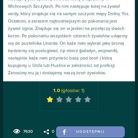
Wichrowych Szczytach. Po nim następuje kolej na żywioł
wody, który znajduje się na samym szczycie mapy Doliny Yss.
Ostatnim, a zarazem najtrudniejszym do pokonania jest
żywioł ognia. Znajduje się on w jaskini na przełęczy dwóch
koron. Po pokonaniu wszystkich czterech żywiołów udajemy
się do pustelnika Linarda. On każe nam wybrać jaką bronią
będziemy się posługiwać. np miecz (paladyn, wojownik),
następnie każe nam przynieść bazę pod broń ( którą
kupujemy u Unila lub Huslina w zależności od profesji.
Zanosimy mu ją i dostajemy naszą broń żywiołów.
1.0
(głosów:
1
)
7630
0
UDOSTĘPNIJ