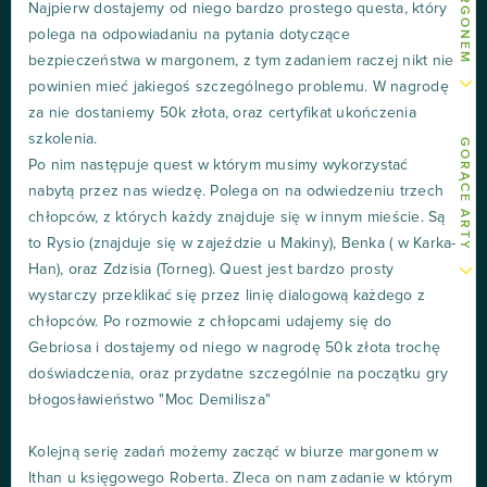
Najpierw dostajemy od niego bardzo prostego questa, który
polega na odpowiadaniu na pytania dotyczące
bezpieczeństwa w margonem, z tym zadaniem raczej nikt nie
powinien mieć jakiegoś szczególnego problemu. W nagrodę
za nie dostaniemy 50k złota, oraz certyfikat ukończenia
szkolenia.
GORĄCE ARTY
Po nim następuje quest w którym musimy wykorzystać
nabytą przez nas wiedzę. Polega on na odwiedzeniu trzech
chłopców, z których każdy znajduje się w innym mieście. Są
to Rysio (znajduje się w zajeździe u Makiny), Benka ( w Karka-
Han), oraz Zdzisia (Torneg). Quest jest bardzo prosty
wystarczy przeklikać się przez linię dialogową każdego z
chłopców. Po rozmowie z chłopcami udajemy się do
Gebriosa i dostajemy od niego w nagrodę 50k złota trochę
doświadczenia, oraz przydatne szczególnie na początku gry
błogosławieństwo "Moc Demilisza"
Kolejną serię zadań możemy zacząć w biurze margonem w
Ithan u księgowego Roberta. Zleca on nam zadanie w którym