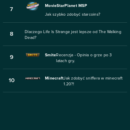
MovieStarPlanet MSP
7
Jak szybko zdobyć starcoins?
Dlaczego Life Is Strange jest lepsze od The Walking
8
Dead?
Smite
Recenzja - Opinia o grze po 3
9
latach gry.
Minecraft
Jak zdobyć sniffera w minecraft
10
1.20?!