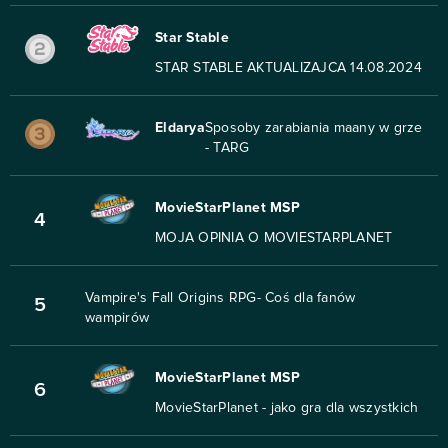
Star Stable
STAR STABLE AKTUALIZAJCA 14.08.2024
Eldarya
Sposoby zarabiania maany w grze
- TARG
MovieStarPlanet MSP
4
MOJA OPINIA O MOVIESTARPLANET
Vampire's Fall Origins RPG- Coś dla fanów
5
wampirów
MovieStarPlanet MSP
6
MovieStarPlanet - jako gra dla wszystkich