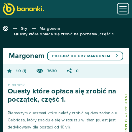
Gry
Margonem
Questy które opłaca się zrobić na początek, część 1.
Margonem
PRZEJDŹ DO GRY
MARGONEM
1.0
1
7630
0
11.09.2017
Questy które opłaca się zrobić na
INNE ARTY O MARGONEM
początek, część 1.
Pierwszym questami które należy zrobić są dwa zadania u
Gebriosa, który znajduje się w ratuszu w Ithan (quest jest
dedykowany dla postaci od 10lvl).