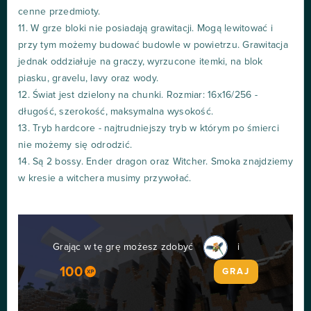
cenne przedmioty.
11. W grze bloki nie posiadają grawitacji. Mogą lewitować i
przy tym możemy budować budowle w powietrzu. Grawitacja
jednak oddziałuje na graczy, wyrzucone itemki, na blok
piasku, gravelu, lavy oraz wody.
12. Świat jest dzielony na chunki. Rozmiar: 16x16/256 -
długość, szerokość, maksymalna wysokość.
13. Tryb hardcore - najtrudniejszy tryb w którym po śmierci
nie możemy się odrodzić.
14. Są 2 bossy. Ender dragon oraz Witcher. Smoka znajdziemy
w kresie a witchera musimy przywołać.
Grając w tę grę możesz zdobyć
i
100
GRAJ