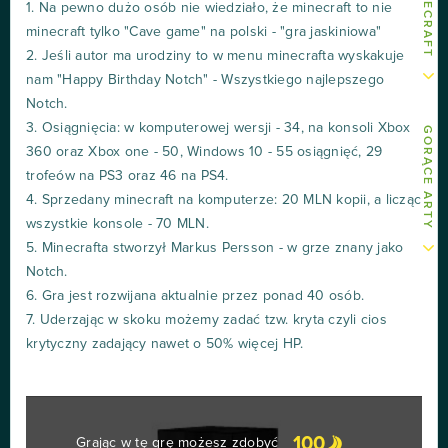
1. Na pewno dużo osób nie wiedziało, że minecraft to nie
minecraft tylko "Cave game" na polski - "gra jaskiniowa"
2. Jeśli autor ma urodziny to w menu minecrafta wyskakuje
nam "Happy Birthday Notch" - Wszystkiego najlepszego
Notch.
3. Osiągnięcia: w komputerowej wersji - 34, na konsoli Xbox
GORĄCE ARTY
360 oraz Xbox one - 50, Windows 10 - 55 osiągnięć, 29
trofeów na PS3 oraz 46 na PS4.
4. Sprzedany minecraft na komputerze: 20 MLN kopii, a licząc
wszystkie konsole - 70 MLN.
5. Minecrafta stworzył Markus Persson - w grze znany jako
Notch.
6. Gra jest rozwijana aktualnie przez ponad 40 osób.
7. Uderzając w skoku możemy zadać tzw. kryta czyli cios
krytyczny zadający nawet o 50% więcej HP.
100
Grając w tę grę możesz zdobyć