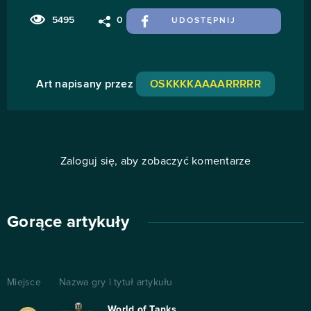
5495
0
UDOSTĘPNIJ
Art napisany przez
OSKKKKAAAARRRRR
Zaloguj się, aby zobaczyć komentarze
Gorące artykuły
Miejsce
Nazwa gry i tytuł artykułu
World of Tanks