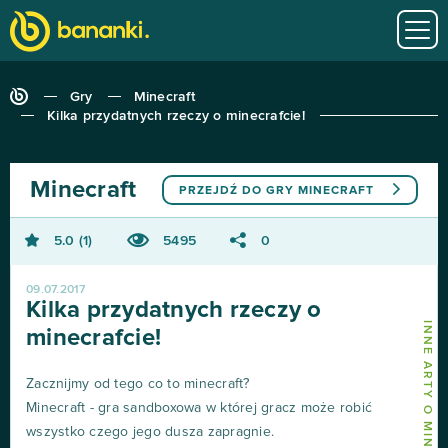
Gry
Minecraft
Kilka przydatnych rzeczy o minecrafcie!
Minecraft
PRZEJDŹ DO GRY
MINECRAFT
5.0
1
5495
0
09.07.2017
Kilka przydatnych rzeczy o
INNE ARTY O MINECRAFT
minecrafcie!
Zacznijmy od tego co to minecraft?
Minecraft - gra sandboxowa w której gracz może robić
wszystko czego jego dusza zapragnie.