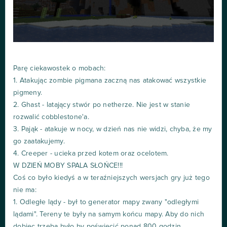
Parę ciekawostek o mobach:
1. Atakując zombie pigmana zaczną nas atakować wszystkie
pigmeny.
2. Ghast - latający stwór po netherze. Nie jest w stanie
rozwalić cobblestone'a.
3. Pająk - atakuje w nocy, w dzień nas nie widzi, chyba, że my
go zaatakujemy.
4. Creeper - ucieka przed kotem oraz ocelotem.
W DZIEŃ MOBY SPALA SŁOŃCE!!!
Coś co było kiedyś a w teraźniejszych wersjach gry już tego
nie ma:
1. Odległe lądy - był to generator mapy zwany "odległymi
lądami". Tereny te były na samym końcu mapy. Aby do nich
dobiec trzeba było by poświęcić ponad 800 godzin