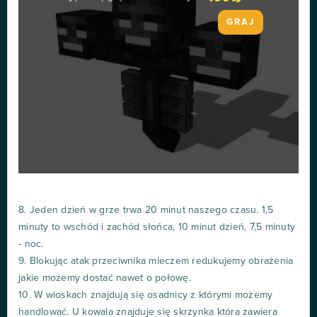
GRAJ
8. Jeden dzień w grze trwa 20 minut naszego czasu. 1,5
minuty to wschód i zachód słońca, 10 minut dzień, 7,5 minuty
- noc.
9. Blokując atak przeciwnika mieczem redukujemy obrażenia
jakie możemy dostać nawet o połowę.
10. W wioskach znajdują się osadnicy z którymi możemy
handlować. U kowala znajduje się skrzynka która zawiera