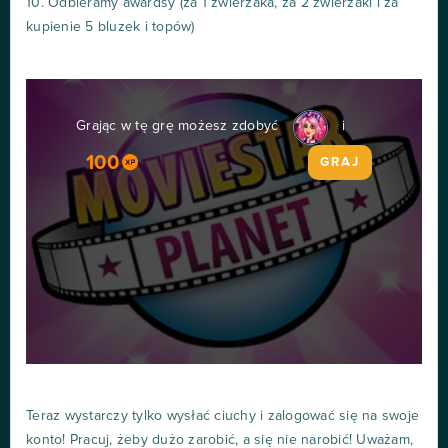
10. Odbieramy awardsy (za 1 zwierzaka, za 2 zwierzaki i za
kupienie 5 bluzek i topów)
Grając w tę grę możesz zdobyć
i
100
GRAJ
Teraz wystarczy tylko wysłać ciuchy i zalogować się na swoje
konto! Pracuj, żeby dużo zarobić, a się nie narobić! Uważam,