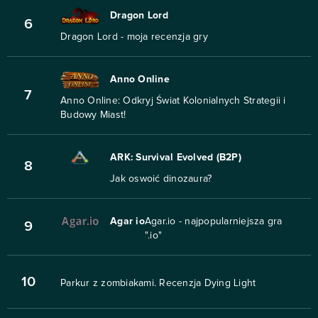
Dragon Lord
6
Dragon Lord - moja recenzja gry
Anno Online
7
Anno Online: Odkryj Świat Kolonialnych Strategii i
Budowy Miast!
ARK: Survival Evolved (B2P)
8
Jak oswoić dinozaura?
Agar io
Agar.io - najpopularniejsza gra
9
".io"
10
Parkur z zombiakami. Recenzja Dying Light