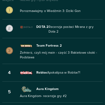
Miejsce
Nazwa gry i tytuł artykułu
Porozmawiajmy o Wiedźmin 3: Dziki Gon
DOTA 2
Recenzja postaci Mirana z gry
Dota 2
Team Fortress 2
Żołnierz, czyli mój main - część 3 Rakietowe skoki -
Podstawa
4
Roblox
Apokalipsa w Roblox?!
Aura Kingdom
5
Aura Kingdom- recenzja gry #2