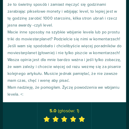
że to świetny sposób i zamiast męczyć się godzinami
zarabiając pikselowe monety i wbijając level, to lepiej jest w
tę godzinę zarobić 1000 starcoins, kilka stron ubrań i rzecz
jasna awardy -czyli level.
Macie inne sposoby na szybkie wbijanie levela lub po prostu
triki do moviestarplanet? Podzielcie się nimi w komentarzach!
Jeśli wam się spodobało i chcielibyście więcej poradników do
moviestarplanet (głownie) i nie tylko piszcie w komentarzach!
Wasza opinia jest dla mnie bardzo ważna i jeśli tylko zobaczę,
że wam zależy i chcecie więcej od razu wezmę się za pisanie
kolejnego artykułu. Musicie jednak pamiętać, że nie zawsze
mam czas, chęć i wenę aby pisać.
Mam nadzieję, że pomogłam. Życzę powodzenia we wbijaniu
levela. <:
5.0
(głosów:
1
)