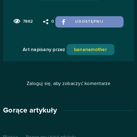
7862
0
UDOSTĘPNIJ
Art napisany przez
bananamother
Zaloguj się, aby zobaczyć komentarze
Gorące artykuły