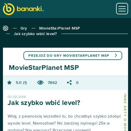
Gry
MovieStarPlanet MSP
Jak szybko wbić level?
PRZEJDŹ DO GRY
MOVIESTARPLANET MSP
MovieStarPlanet MSP
5.0
1
7862
0
03.02.2018
Jak szybko wbić level?
Witaj, z pewnością wszedłeś tu, bo chciałbyś szybko zdobyć
wysoki level. Niemożliwe? Nic bardziej mylnego! 25k w
godzine? Nie wierzysz? Przeczytaj i sprawdź.