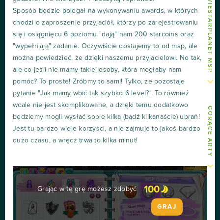
INNE ARTY O MOVIESTARPLANET MSP
Sposób będzie polegał na wykonywaniu awards, w których
chodzi o zaproszenie przyjaciół, którzy po zarejestrowaniu
się i osiągnięcu 6 poziomu "dają" nam 200 starcoins oraz
"wypełniają" zadanie. Oczywiście dostajemy to od msp, ale
można powiedzieć, że dzięki naszemu przyjacielowi. No tak,
ale co jeśli nie mamy takiej osoby, która mogłaby nam
pomóc? To proste! Zróbmy to sami! Tylko, że pozostaje
pytanie "Jak mamy wbić tak szybko 6 level?". To również
wcale nie jest skomplikowane, a dzięki temu dodatkowo
GORĄCE ARTY
będziemy mogli wysłać sobie kilka (bądź kilkanaście) ubrań!
Jest tu bardzo wiele korzyści, a nie zajmuje to jakoś bardzo
dużo czasu, a wręcz trwa to kilka minut!
100
Grając w tę grę możesz zdobyć
GRAJ