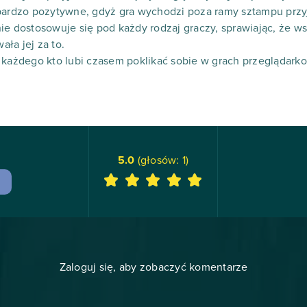
 bardzo pozytywne, gdyż gra wychodzi poza ramy sztampu przy
ie dostosowuje się pod każdy rodzaj graczy, sprawiając, że w
ała jej za to.
 każdego kto lubi czasem poklikać sobie w grach przeglądark
5.0
(głosów:
1
)
Zaloguj się, aby zobaczyć komentarze