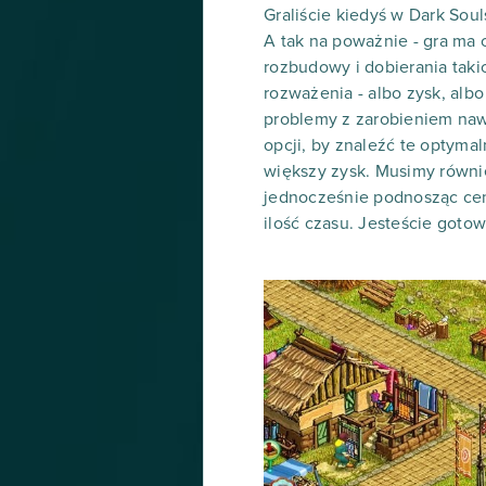
Graliście kiedyś w Dark Soul
A tak na poważnie - gra ma
rozbudowy i dobierania taki
rozważenia - albo zysk, al
problemy z zarobieniem naw
opcji, by znaleźć te optym
większy zysk. Musimy równi
jednocześnie podnosząc cen
ilość czasu. Jesteście gotow