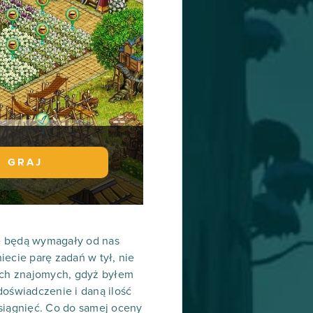
GRAJ
sze będą wymagały od nas
ecie parę zadań w tył, nie
ich znajomych, gdyż byłem
oświadczenie i daną ilość
 osiągnięć. Co do samej oceny