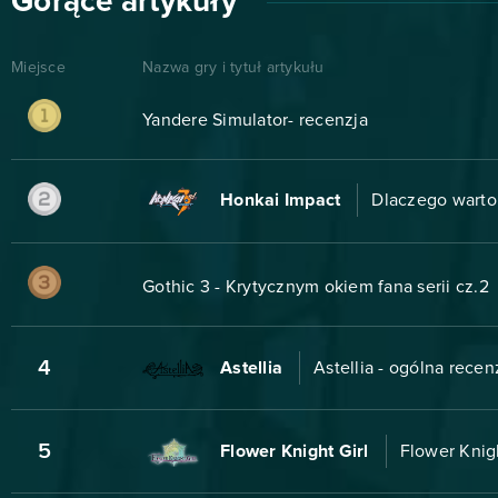
Gorące artykuły
Miejsce
Nazwa gry i tytuł artykułu
Yandere Simulator- recenzja
Honkai Impact
Dlaczego warto
Gothic 3 - Krytycznym okiem fana serii cz.2
4
Astellia
Astellia - ogólna recen
5
Flower Knight Girl
Flower Knigh