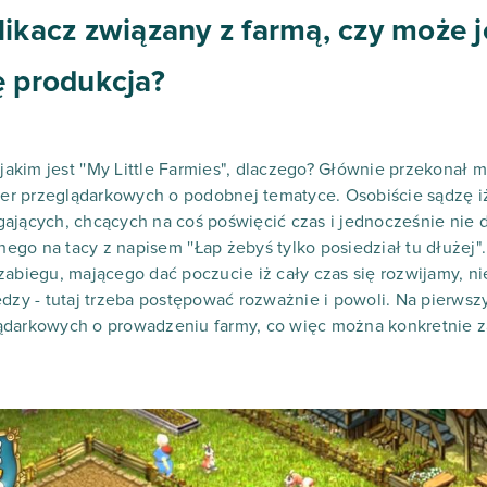
likacz związany z farmą, czy może 
ę produkcja?
 jakim jest ''My Little Farmies", dlaczego? Głównie przekonał m
gier przeglądarkowych o podobnej tematyce. Osobiście sądzę iż
gających, chcących na coś poświęcić czas i jednocześnie nie
o na tacy z napisem ''Łap żebyś tylko posiedział tu dłużej". '
zabiegu, mającego dać poczucie iż cały czas się rozwijamy, n
dzy - tutaj trzeba postępować rozważnie i powoli. Na pierwszy
ądarkowych o prowadzeniu farmy, co więc można konkretnie 