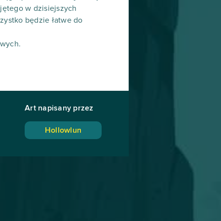
jętego w dzisiejszych
szystko będzie łatwe do
owych.
Art napisany przez
Hollowlun