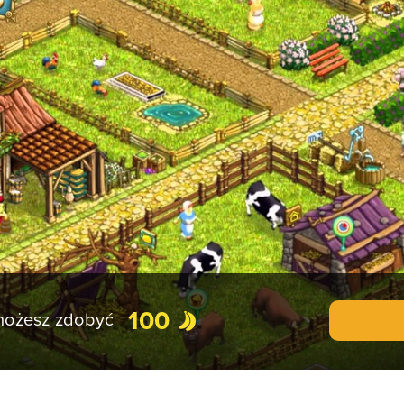
100
 możesz zdobyć