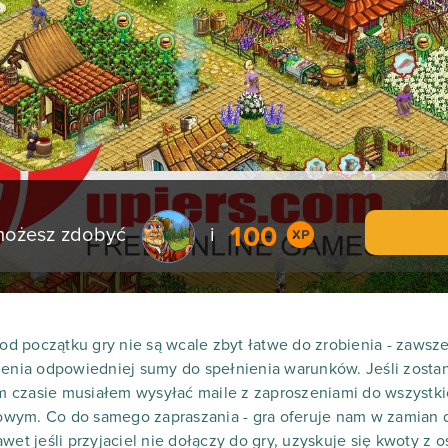
100
 możesz zdobyć
i
ę od początku gry nie są wcale zbyt łatwe do zrobienia - zaw
ienia odpowiedniej sumy do spełnienia warunków. Jeśli zostani
 czasie musiałem wysyłać maile z zaproszeniami do wszystk
wym. Co do samego zapraszania - gra oferuje nam w zamian d
wet jeśli przyjaciel nie dołączy do gry, uzyskuje się kwoty z