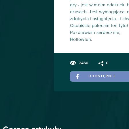
gry - jest w moim odczuciu
czasach. Jest wymagająca, n
zdobycia i osiągnięcia - i chw
Osobiście polecam ten tytuł
Pozdrawiam serdecznie,
Hollowlun.
2460
0
UDOSTĘPNIJ