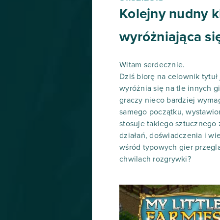
Kolejny nudny k
wyróżniająca si
Witam serdecznie.
Dziś biorę na celownik tytuł
wyróżnia się na tle innych 
graczy nieco bardziej wyma
samego początku, wystawioneg
stosuje takiego sztucznego 
działań, doświadczenia i wie
wśród typowych gier przegl
chwilach rozgrywki?