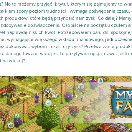
s? No to możemy przyjąć iż tytuł, którym się zajmujemy to wła
 całkiem spory poziom trudności i wymaga poświęcenia czasu,
ch produktów, które będą przynosić nam zysk. Co dalej? Mamy
bo zdobywanie doświadczenia. Osobiście na początku czułem s
et naprawdę niskich kwot. Potrzebowałem paru dni spokojnej 
alne, wymagające większego wkładu finansowego, jednocześni
eż dokonywać wyboru - czas, czy zysk? Przetwarzanie produkt
ę danego towaru, więc jest to pozytywna opcja, nawet jeśli 
i na więcej?