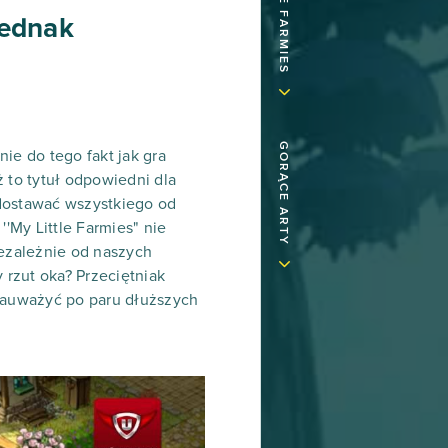
jednak
GORĄCE ARTY
nie do tego fakt jak gra
 to tytuł odpowiedni dla
 dostawać wszystkiego od
'My Little Farmies" nie
iezależnie od naszych
 rzut oka? Przeciętniak
zauważyć po paru dłuższych