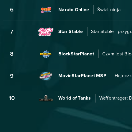
6
Naruto Online
Świat ninja
7
Star Stable
Star Stable - przyg
8
BlockStarPlanet
Czym jest Blo
9
MovieStarPlanet MSP
Hejeczk
10
World of Tanks
Waffentrager: 