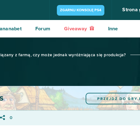
Strona
ZGARNIJ KONSOLĘ PS4
ananabet
Forum
Giveaway
Inne
wiązany z farmą, czy może jednak wyróżniająca się produkcja?
s
PRZEJDŹ DO GRY
0