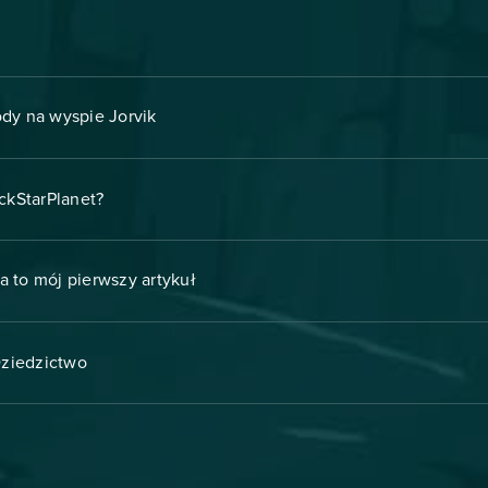
ody na wyspie Jorvik
ckStarPlanet?
a to mój pierwszy artykuł
Dziedzictwo