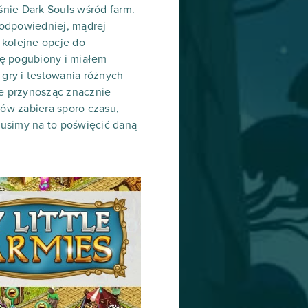
śnie Dark Souls wśród farm.
 odpowiedniej, mądrej
 kolejne opcje do
ię pogubiony i miałem
gry i testowania różnych
e przynosząc znacznie
ów zabiera sporo czasu,
musimy na to poświęcić daną