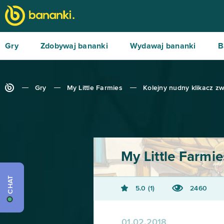
Gry
Zdobywaj bananki
Wydawaj bananki
B
Gry
My Little Farmies
Kolejny nudny klikacz z
My Little Farmie
CHAT
5.0
1
2460
01.02.2018