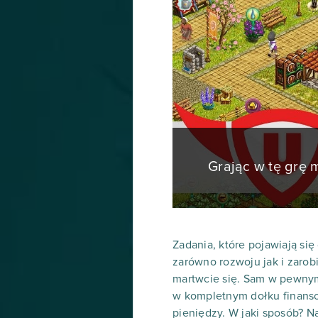
Grając w tę grę
Zadania, które pojawiają si
zarówno rozwoju jak i zarob
martwcie się. Sam w pewnym
w kompletnym dołku finanso
pieniędzy. W jaki sposób? Na