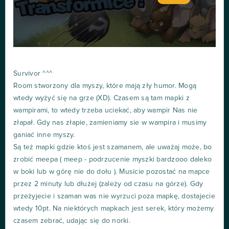
Survivor ^^^
Room stworzony dla myszy, które mają zły humor. Mogą
wtedy wyżyć się na grze (XD). Czasem są tam mapki z
wampirami, to wtedy trzeba uciekać, aby wampir Nas nie
złapał. Gdy nas złapie, zamieniamy sie w wampira i musimy
ganiać inne myszy.
Są też mapki gdzie ktoś jest szamanem, ale uważaj może, bo
zrobić meepa ( meep - podrzucenie myszki bardzooo daleko
w boki lub w górę nie do dołu ). Musicie pozostać na mapce
przez 2 minuty lub dłużej (zależy od czasu na górze). Gdy
przeżyjecie i szaman was nie wyrzuci poza mapkę, dostajecie
wtedy 10pt. Na niektórych mapkach jest serek, który możemy
czasem zebrać, udając się do norki.