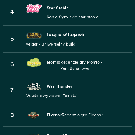
Star Stable
4
Konie fryzyjskie-star stable
League of Legends
5
Veigar - uniwersalny build
Momio
Recenzja gry Momio -
6
Pani.Bananowa
War Thunder
7
Ostatnia wyprawa "Yamato"
8
Elvenar
Recenzja gry Elvenar