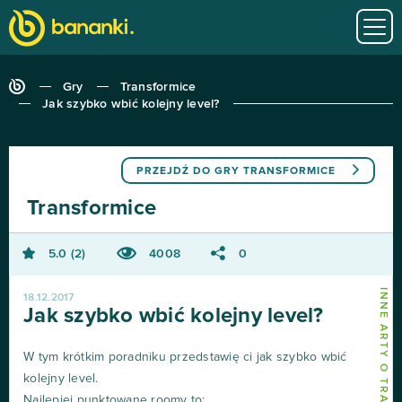
Gry
Transformice
Jak szybko wbić kolejny level?
PRZEJDŹ DO GRY
TRANSFORMICE
Transformice
5.0
2
4008
0
INNE ARTY O TRANSFORMICE
18.12.2017
Jak szybko wbić kolejny level?
W tym krótkim poradniku przedstawię ci jak szybko wbić
kolejny level.
Najlepiej punktowane roomy to: