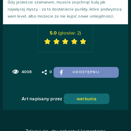
Gdy jesteście szamanem, musicie zepchnąć kulą jak
najwięcej myszy - za to dostaniecie punkty, które podwyższą
wam level, albo możecie za nie kupić nowe umiejętności.
5.0
(głosów:
2
)
4008
0
UDOSTĘPNIJ
Art napisany przez
werkunia