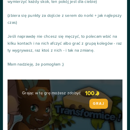
wymierzyć każdy skok, ten pokój jest dla ciebie)
(zbiera się punkty za dojście z serem do norki + jak najlepszy
czas)
Jeśli naprawdę nie chcesz się męczyć, to polecam wbić na
kilku kontach i na nich afczyć albo grać z grupą kolegów - raz
ty wygrywasz, raz ktoś z nich - i tak na zmianę.
Mam nadzieję, że pomogłam ;)
100
Grając w tę grę możesz zdobyć
GRAJ