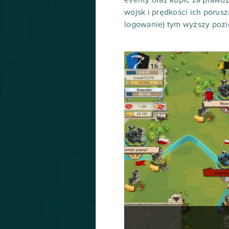
wojsk i prędkości ich porus
logowanie) tym wyższy pozio