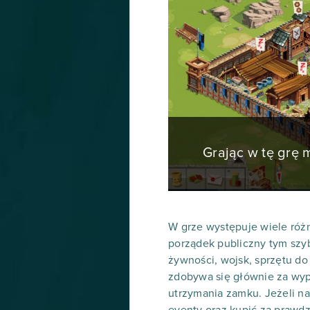
Grając w tę grę
W grze występuje wiele róż
porządek publiczny tym szy
żywności, wojsk, sprzętu d
zdobywa się głównie za wyp
utrzymania zamku. Jeżeli na
eventy oraz kupić za prawdz