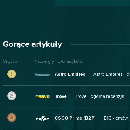
Gorące artykuły
Miejsce
Nazwa gry i tytuł artykułu
Astro Empires
Astro Empires - 
Trove
Trove - ogólna recenzja
CSGO Prime (B2P)
BIG - omówi