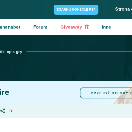
Strona
ZGARNIJ KONSOLĘ PS4
ananabet
Forum
Giveaway
Inne
ki opis gry
re
PRZEJDŹ DO GRY
0