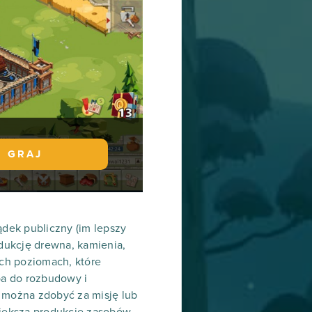
GRAJ
dek publiczny (im lepszy
dukcję drewna, kamienia,
ch poziomach, które
ba do rozbudowy i
e można zdobyć za misję lub
większa produkcję zasobów,