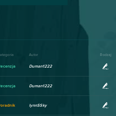
ategoria
Autor
Rodzaj
Recenzja
Duman1222
Recenzja
Duman1222
Poradnik
lynnSSky