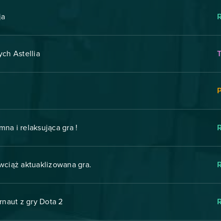
ja
ych Astellia
T
emna i relaksująca gra !
wciąż aktuaklizowana gra.
naut z gry Dota 2