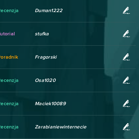
Recenzja
Duman1222
utorial
stufka
Poradnik
Fragorski
Recenzja
Osa1020
Recenzja
Maciek10089
Recenzja
Zarabianiewinternecie