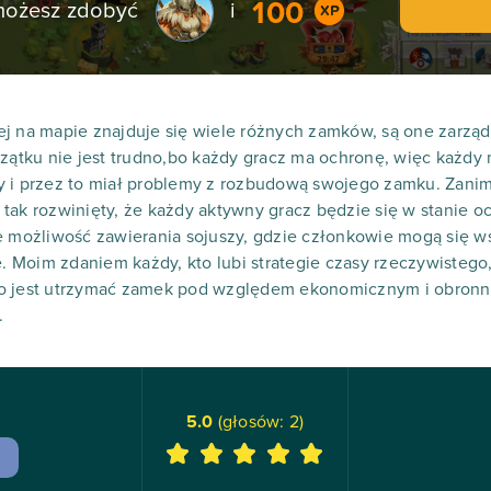
100
 możesz zdobyć
i
ej na mapie znajduje się wiele różnych zamków, są one zarzą
czątku nie jest trudno,bo każdy gracz ma ochronę, więc każd
y i przez to miał problemy z rozbudową swojego zamku. Zanim
tak rozwinięty, że każdy aktywny gracz będzie się w stanie o
że możliwość zawierania sojuszy, gdzie członkowie mogą się 
e. Moim zdaniem każdy, kto lubi strategie czasy rzeczywistego
no jest utrzymać zamek pod względem ekonomicznym i obronn
.
5.0
(głosów:
2
)