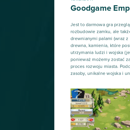
Goodgame Empire
Jest to darmowa gra przeglą
rozbudowie zamku, ale takż
drewnianymi palami (wraz z 
drewna, kamienia, które po
utrzymania ludzi i wojska (
ponieważ możemy zostać zaat
proces rozwoju miasta. Pod
zasoby, unikalne wojska i un