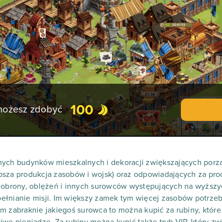
100
 możesz zdobyć
nych budynków mieszkalnych i dekoracji zwiększających porzą
bsza produkcja zasobów i wojsk) oraz odpowiadających za pro
o obrony, oblężeń i innych surowców występujących na wyższy
ełnianie misji. Im większy zamek tym więcej zasobów potrze
m zabraknie jakiegoś surowca to można kupić za rubiny, któr
iwe pieniądze. Za rubiny można kupić także tryb VIP, który z