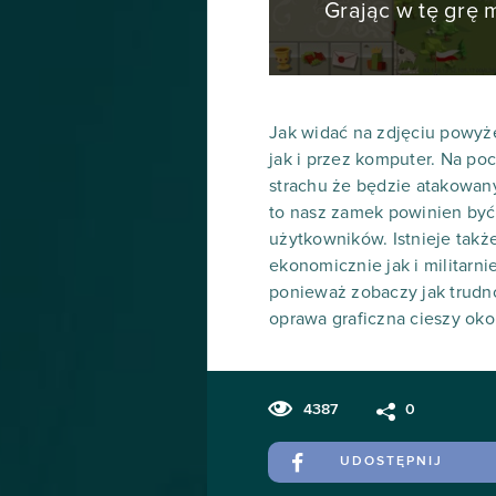
Grając w tę grę
Jak widać na zdjęciu powyż
jak i przez komputer. Na po
strachu że będzie atakowan
to nasz zamek powinien być 
użytkowników. Istnieje tak
ekonomicznie jak i militarni
ponieważ zobaczy jak trud
oprawa graficzna cieszy oko
4387
0
UDOSTĘPNIJ