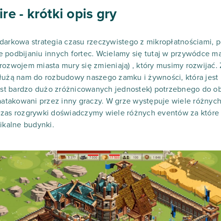
 - krótki opis gry
darkowa strategia czasu rzeczywistego z mikropłatnościami, 
e podbijaniu innych fortec. Wcielamy się tutaj w przywódce 
rozwojem miasta mury się zmieniają) , który musimy rozwijać.
służą nam do rozbudowy naszego zamku i żywności, która jest
jest bardzo dużo zróżnicowanych jednostek) potrzebnego do o
akowani przez inny graczy. W grze występuje wiele różnych m
czas rozgrywki doświadczymy wiele różnych eventów za które 
ikalne budynki.