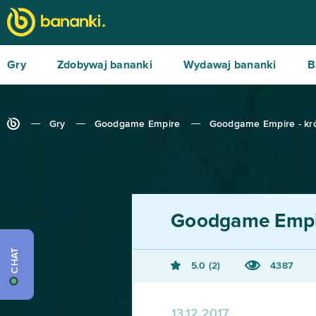
Gry
Zdobywaj bananki
Wydawaj bananki
B
Gry
Goodgame Empire
Goodgame Empire - krót
Goodgame Empi
CHAT
5.0
2
4387
13.12.2017