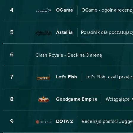
4
OGame
OGame - ogólna recenz
5
Astellia
Poradnik dla poczatujac
6
Clash Royale - Deck na 3 arenę
7
Let's Fish
Let's Fish, czyli przyj
8
Goodgame Empire
Wciągająca, 
9
DOTA 2
Recenzja postaci Jugger