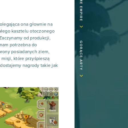
polegająca ona głownie na
małego kasztelu otoczonego
 Zaczynamy od produkcji,
GORĄCE ARTY
 nam potrzebna do
brony posiadanych ziem,
isji, które przyśpieszą
dostajemy nagrody takie jak