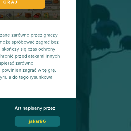
GRAJ
dzane zarówno przez graczy
y może spróbować zagrać bez
 skończy się czas ochrony
chronić przed atakami innych
wspierać zarówno
, powinien zagrać w tę grę,
ym, a do tego rysunkowa
Art napisany przez
jakar96