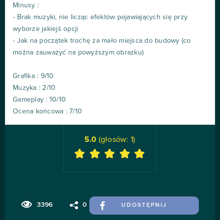
Minusy :
- Brak muzyki, nie licząc efektów pojawiających się przy
wyborze jakiejś opcji
- Jak na początek trochę za mało miejsca do budowy (co
można zauważyć na powyższym obrazku)
Grafika : 9/10
Muzyka : 2/10
Gameplay : 10/10
Ocena końcowa : 7/10
5.0
(głosów:
1
)
3396
0
UDOSTĘPNIJ