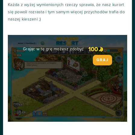
Każda z wyżej wymienionych rzeczy sprawia, że nasz kurort
się powoli rozrasta i tym samym więcej przychodów trafia do
naszej kieszeni ;)
100
Grając w tę grę możesz zdobyć
GRAJ