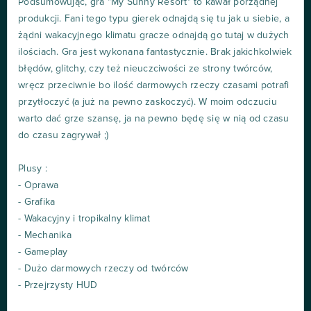
Podsumowując, gra "My Sunny Resort" to kawał porządnej
produkcji. Fani tego typu gierek odnajdą się tu jak u siebie, a
żądni wakacyjnego klimatu gracze odnajdą go tutaj w dużych
ilościach. Gra jest wykonana fantastycznie. Brak jakichkolwiek
błędów, glitchy, czy też nieuczciwości ze strony twórców,
wręcz przeciwnie bo ilość darmowych rzeczy czasami potrafi
przytłoczyć (a już na pewno zaskoczyć). W moim odczuciu
warto dać grze szansę, ja na pewno będę się w nią od czasu
do czasu zagrywał ;)
Plusy :
- Oprawa
- Grafika
- Wakacyjny i tropikalny klimat
- Mechanika
- Gameplay
- Dużo darmowych rzeczy od twórców
- Przejrzysty HUD