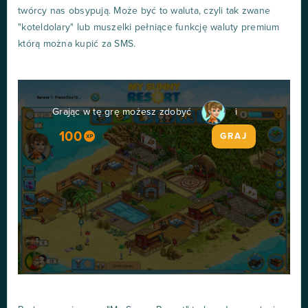
twórcy nas obsypują. Może być to waluta, czyli tak zwane
"koteldolary" lub muszelki pełniące funkcję waluty premium
którą można kupić za SMS.
Grając w tę grę możesz zdobyć
i
100
GRAJ