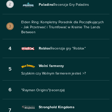
Paladins
Recenzja Gry Paladins
Elden Ring: Kompletny Poradnik dla Początkujących
- Jak Przetrwać i Triumfować w Krainie The Lands
Between
4
Roblox
Recenzja gry "Roblox"
Wolni farmerzy
5
Szybkim czy Wolnym farmerem jesteś >?
6
"Rayman Origins"(recenzja)
Stronghold Kingdoms
7