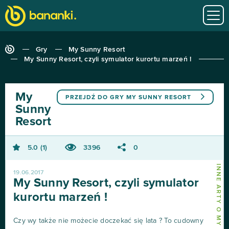
Gry
My Sunny Resort
My Sunny Resort, czyli symulator kurortu marzeń !
My
PRZEJDŹ DO GRY
MY SUNNY RESORT
Sunny
Resort
5.0
1
3396
0
INNE ARTY O MY SUNNY RESORT
19.06.2017
My Sunny Resort, czyli symulator
kurortu marzeń !
Czy wy także nie możecie doczekać się lata ? To cudowny