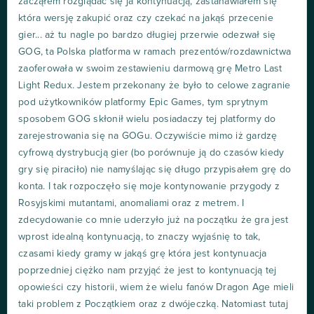
zacząłem rozglądać się ja kontynuacją, zastanawiałem się
która wersję zakupić oraz czy czekać na jakąś przecenie
gier... aż tu nagle po bardzo długiej przerwie odezwał się
GOG, ta Polska platforma w ramach prezentów/rozdawnictwa
zaoferowała w swoim zestawieniu darmową grę Metro Last
Light Redux. Jestem przekonany że było to celowe zagranie
pod użytkowników platformy Epic Games, tym sprytnym
sposobem GOG skłonił wielu posiadaczy tej platformy do
zarejestrowania się na GOGu. Oczywiście mimo iż gardzę
cyfrową dystrybucją gier (bo porównuje ją do czasów kiedy
gry się piraciło) nie namyślając się długo przypisałem grę do
konta. I tak rozpoczęło się moje kontynowanie przygody z
Rosyjskimi mutantami, anomaliami oraz z metrem. I
zdecydowanie co mnie uderzyło już na początku że gra jest
wprost idealną kontynuacją, to znaczy wyjaśnię to tak,
czasami kiedy gramy w jakąś grę która jest kontynuacja
poprzedniej ciężko nam przyjąć że jest to kontynuacją tej
opowieści czy historii, wiem że wielu fanów Dragon Age mieli
taki problem z Początkiem oraz z dwójeczką. Natomiast tutaj