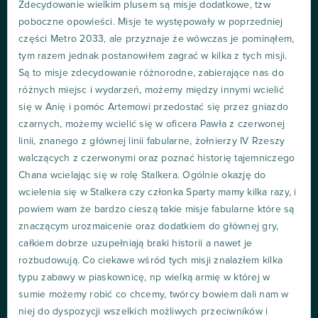
Zdecydowanie wielkim plusem są misje dodatkowe, tzw
poboczne opowieści. Misje te występowały w poprzedniej
części Metro 2033, ale przyznaje że wówczas je pominąłem,
tym razem jednak postanowiłem zagrać w kilka z tych misji.
Są to misje zdecydowanie różnorodne, zabierające nas do
różnych miejsc i wydarzeń, możemy między innymi wcielić
się w Anię i pomóc Artemowi przedostać się przez gniazdo
czarnych, możemy wcielić się w oficera Pawła z czerwonej
linii, znanego z głównej linii fabularne, żołnierzy IV Rzeszy
walczących z czerwonymi oraz poznać historię tajemniczego
Chana wcielając się w rolę Stalkera. Ogólnie okazję do
wcielenia się w Stalkera czy członka Sparty mamy kilka razy, i
powiem wam że bardzo cieszą takie misje fabularne które są
znaczącym urozmaicenie oraz dodatkiem do głównej gry,
całkiem dobrze uzupełniają braki historii a nawet je
rozbudowują. Co ciekawe wśród tych misji znalazłem kilka
typu zabawy w piaskownicę, np wielką armię w której w
sumie możemy robić co chcemy, twórcy bowiem dali nam w
niej do dyspozycji wszelkich możliwych przeciwników i