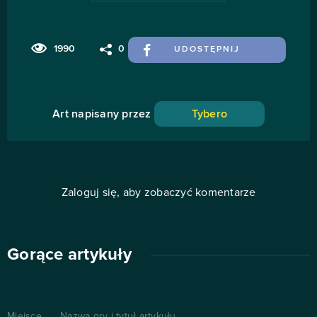
1990
0
UDOSTĘPNIJ
Art napisany przez
Tybero
Zaloguj się, aby zobaczyć komentarze
Gorące artykuły
Miejsce
Nazwa gry i tytuł artykułu