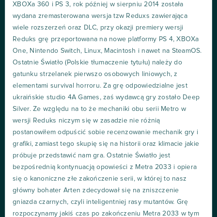
XBOXa 360 i PS 3, rok później w sierpniu 2014 została
wydana zremasterowana wersja tzw Reduxs zawierająca
wiele rozszerzeń oraz DLC, przy okazji premiery wersji
Reduks grę przeportowana na nowe platformy PS 4, XBOXa
One, Nintendo Switch, Linux, Macintosh i nawet na SteamOS.
Ostatnie Światło (Polskie tłumaczenie tytułu) należy do
gatunku strzelanek pierwszo osobowych liniowych, z
elementami survival horroru. Za grę odpowiedzialne jest
ukraińskie studio 4A Games, zaś wydawcą gry zostało Deep
Silver. Ze względu na to że mechaniki obu serii Metro w
wersji Reduks niczym się w zasadzie nie różnią
postanowiłem odpuścić sobie recenzowanie mechanik gry i
grafiki, zamiast tego skupię się na historii oraz klimacie jakie
próbuje przedstawić nam gra. Ostatnie Światło jest
bezpośrednią kontynuacją opowieści z Metra 2033 i opiera
się o kanoniczne złe zakończenie serii, w której to nasz
główny bohater Arten zdecydował się na zniszczenie
gniazda czarnych, czyli inteligentniej rasy mutantów. Grę
rozpoczynamy jakiś czas po zakończeniu Metra 2033 w tym