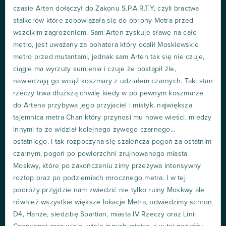
czasie Arten dołączył do Zakonu S.P.A.R.T.Y, czyli bractwa
stalkerów które zobowiązała się do obrony Metra przed
wszelkim zagrożeniem. Sam Arten zyskuje sławę na całe
metro, jest uważany za bohatera który ocalił Moskiewskie
metro przed mutantami, jednak sam Arten tak się nie czuje,
ciągle ma wyrzuty sumienia i czuje że postąpił źle,
nawiedzają go wciąż koszmary z udziałem czarnych. Taki stan
rzeczy trwa dłuższą chwilę kiedy w po pewnym koszmarze
do Artena przybywa jego przyjaciel i mistyk, największa
tajemnica metra Chan który przynosi mu nowe wieści, miedzy
innymi to że widział kolejnego żywego czarnego...
ostatniego. I tak rozpoczyna się szaleńcza pogoń za ostatnim
czarnym, pogoń po powierzchni zrujnowanego miasta
Moskwy, które po zakończeniu zimy przeżywa intensywny
roztop oraz po podziemiach mrocznego metra. I w tej
podróży przyjdzie nam zwiedzić nie tylko ruiny Moskwy ale
również wszystkie większe lokacje Metra, odwiedzimy schron
D4, Hanze, siedzibę Spartian, miasta IV Rzeczy oraz Linii