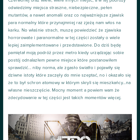
Czerwonej oraz wiele, wiele innych miejsc, a w tej podróży
odwiedzimy miejsca straszne, niebezpieczne, pełen
mutantów, a nawet anomalii oraz co najważniejsze zjawisk
para normalny które przynajmniej raz zjeżą nam włos na
karku. No właśnie strach, muszę powiedzieć że zjawiska
horrorowate i paranormalne w tej części zostały o wiele
lepiej zaimplementowane i przedstawione. Do dziś będę
pamiętał moją podróż przez metro kiedy urządzając sobie
postój odnalazłem pewne miejsce które postanowiłem
sprawdzić... niby norma, ale zgasło światło i pojawiły się
dziwne istoty które zaczęły do mnie szeptać, no i okazało się
że to był schron atomowy w którym skryli się mieszkańcy...na
własne nieszczęście. Mocny moment a powiem wam że
zdecydowanie w tej części jest takich momentów więcej.