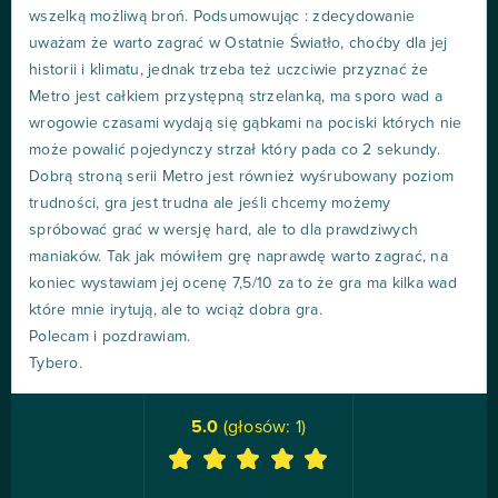
wszelką możliwą broń. Podsumowując : zdecydowanie
uważam że warto zagrać w Ostatnie Światło, choćby dla jej
historii i klimatu, jednak trzeba też uczciwie przyznać że
Metro jest całkiem przystępną strzelanką, ma sporo wad a
wrogowie czasami wydają się gąbkami na pociski których nie
może powalić pojedynczy strzał który pada co 2 sekundy.
Dobrą stroną serii Metro jest również wyśrubowany poziom
trudności, gra jest trudna ale jeśli chcemy możemy
spróbować grać w wersję hard, ale to dla prawdziwych
maniaków. Tak jak mówiłem grę naprawdę warto zagrać, na
koniec wystawiam jej ocenę 7,5/10 za to że gra ma kilka wad
które mnie irytują, ale to wciąż dobra gra.
Polecam i pozdrawiam.
Tybero.
5.0
(głosów:
1
)