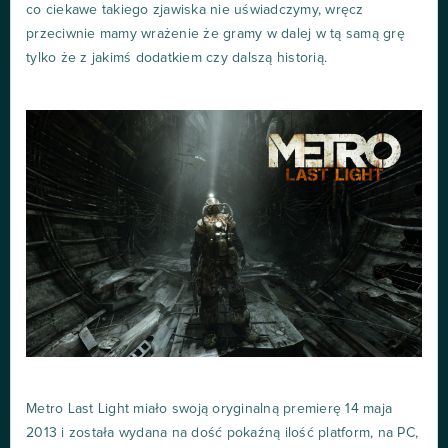
co ciekawe takiego zjawiska nie uświadczymy, wręcz
przeciwnie mamy wrażenie że gramy w dalej w tą samą grę
tylko że z jakimś dodatkiem czy dalszą historią.
Metro Last Light miało swoją oryginalną premierę 14 maja
2013 i została wydana na dość pokaźną ilość platform, na PC,