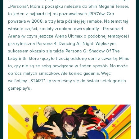
,,Persona", która z początku należała do Shin Megami Tensei,
to jeden z najbardziej rozpoznawalnych jRPG'ów. Gra
powstała w 2008, a trzy lata później jej remake. Na temat tej
właśnie części, zostały zrobione dwa spinoffy - Persona 4
Arena (w czym jeszcze Arena Ultimax o podobnej tematyce) i
gra rytmiczna Persona 4: Dancing All Night. Większym
sukcesem okazało się także Persona Q: Shadow Of The
Labyrinth, które łączyło trzecią odsłonę serii z czwartą. Mimo
to, gry nie są ze sobą powiązane w żaden sposób. No może
oprócz małych smaczków. Ale koniec gadania. Więc
wciśnijmy ,,START" i przenieśmy się do świata setek godzin
gameplay'u.