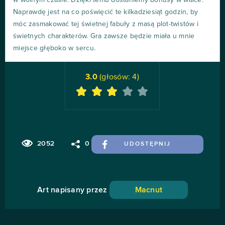
w wolnym czasie. Dzięki temu dostaniemy bonusy w walce.
Naprawdę jest na co poświęcić te kilkadziesiąt godzin, by
móc zasmakować tej świetnej fabuły z masą plot-twistów i
świetnych charakterów. Gra zawsze będzie miała u mnie
miejsce głęboko w sercu.
3.0
(głosów:
4
)
2052
0
UDOSTĘPNIJ
Art napisany przez
Macnut