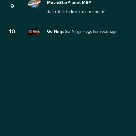
MovieStarPlanet MSP
9
Jak robić ładne looki na msp?
10
Go Ninja
Go Ninja - ogólna recenzja