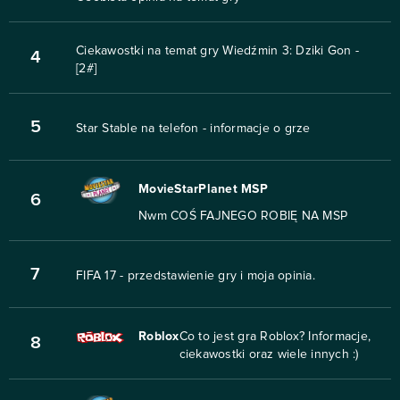
Ciekawostki na temat gry Wiedźmin 3: Dziki Gon -
4
[2#]
5
Star Stable na telefon - informacje o grze
MovieStarPlanet MSP
6
Nwm COŚ FAJNEGO ROBIĘ NA MSP
7
FIFA 17 - przedstawienie gry i moja opinia.
Roblox
Co to jest gra Roblox? Informacje,
8
ciekawostki oraz wiele innych :)