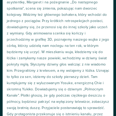
asystentkę, Margaret i na pożegnanie ,,Do następnego
spotkania", scena się zmienia, pokazując nam dworzec
kolejowy. Widzimy też głównego bohatera, który wchodzi do
jednego z pociągów. Przy krótkich retrospekcjach postaci,
dowiadujemy się, że przenosi się do innej szkoły jako uczeń
z wymiany. Gdy animowana scenka się kończy i
przechodzimy w grafikę 3D, poznajemy naszego wujka z jego
córką, którzy udzielą nam noclegu na ten rok, w którym
będziemy się uczyć. W mieszkaniu wuja, kładziemy się do
łóżka i zamykamy nasze powieki, wchodzimy w dziwny świat
pokryty mgłą. Słyszymy dziwny głos walcząc z nie wiadomo
kim. Przegraliśmy z kretesem, a my wstajemy z łóżka. Uznając
to tylko za sen, idziemy do szkoły pierwszy dzień. Tam
kumplujemy się z wyluzowanym Yosuke, energiczną Chie i
skromną Yukiko. Dowiadujemy się o dziwnym ,,Północnym
Kanale". Plotki głoszą, że gdy podczas ciężkiego deszczu o
północy, będziesz patrzyć na wyłączony telewizor, zobaczysz
swoją bratnią duszę. Przyjaciele postanawiają to sprawdzić.
Gdy protagonista przekonuje się o istnieniu kanału, przez