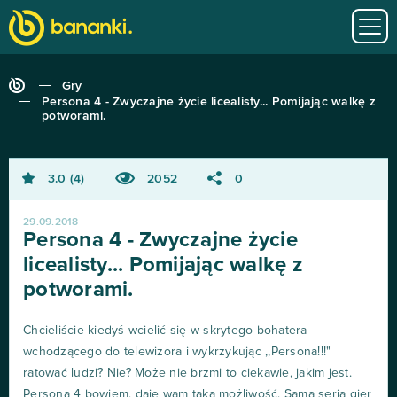
Gry
Persona 4 - Zwyczajne życie licealisty... Pomijając walkę z
potworami.
3.0
4
2052
0
29.09.2018
Persona 4 - Zwyczajne życie
licealisty... Pomijając walkę z
potworami.
Chcieliście kiedyś wcielić się w skrytego bohatera
wchodzącego do telewizora i wykrzykując ,,Persona!!!"
ratować ludzi? Nie? Może nie brzmi to ciekawie, jakim jest.
Persona 4 bowiem, daje wam taką możliwość. Sama seria gier