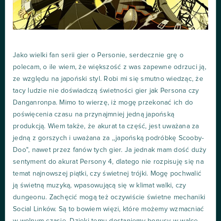
Jako wielki fan serii gier o Personie, serdecznie grę o
polecam, o ile wiem, że większość z was zapewne odrzuci ją,
ze względu na japoński styl. Robi mi się smutno wiedząc, że
tacy ludzie nie doświadczą świetności gier jak Persona czy
Danganronpa. Mimo to wierzę, iż mogę przekonać ich do
poświęcenia czasu na przynajmniej jedną japońską
produkcją. Wiem także, że akurat ta część, jest uważana za
jedną z gorszych i uważana za ,,japońską podróbkę Scooby-
Doo", nawet przez fanów tych gier. Ja jednak mam dość duży
sentyment do akurat Persony 4, dlatego nie rozpisuję się na
temat najnowszej piątki, czy świetnej trójki. Mogę pochwalić
ją świetną muzyką, wpasowującą się w klimat walki, czy
dungeonu. Zachęcić mogą też oczywiście świetne mechaniki
Social Linków. Są to bowiem więzi, które możemy wzmacniać